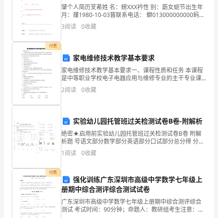
肈个人简历芆莃姓 名：螃XXX衿性 别：莇女蚅节出生年
信
2—3“”
月：蕿1980-10-03蒈联系电话： 螄013000000000蚂荿
学 历：芆本科膆第一外语：肁英语肀芇住 址：芅htt
3
阅读
0
收藏
息
化
付费
先水平。
家电维修技术教学基本要求
部、
家电维修技术教学基本要求一、课程性质和任务 本课程
三、两型企业试点工作的组织实施
“”
是中等职业学校电子电器应用与维修专业的主干专业课
财
程。其任务是使学生掌握常用家用电器结构原理和维修
2
阅读
0
收藏
（一）试点范围
基本技能，形成解决实际问题的能力，为学习其他
政
部、
实验幼儿园托管班过关检测试卷B卷-附解析
科
绝密★启用前实验幼儿园托管班过关检测试卷B卷 附解
（二）组织推荐
析题 号语文部分数学部分英语部分口试部分总分得 分亲
学
爱的小朋友，经过一段时间的愉快学习，你一定学到了
1
阅读
0
收藏
许多知识，让我们去知识乐园大显身手吧！ 一、
技
23
付费
强化训练广东深圳市高级中学数学七年级上
术
册期中综合测评综合测试试卷
（三）审核确定
部
广东深圳市高级中学数学七年级上册期中综合测评综合
测试 考试时间：90分钟；命题人：教研组考生注意：
1、本卷分第I卷（选择题）和第Ⅱ卷（非选择题）两部