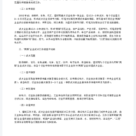
改
版]
“
第
“”
一
二、开展两型企业创建工作的总体思路
“”
篇：
（一）指导思想
资
“”
源
节
约
（二）基本原则
型、
环
境
友