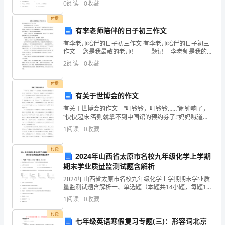
资
0
阅读
0
收藏
分，满分100分，考试时间90分钟2、答卷前，考生务
源
付费
（四）创建要求
有李老师陪伴的日子初三作文
节
1.
有李老师陪伴的日子初三作文 有李老师陪伴的日子初三
约
作文 您是我最敬的老师！——-题记 李老师是我的班
主任，他三十几岁了，自然教过的学生更是不计其数，
2
阅读
0
收藏
而他的头发那么是越来越少了。这唯一的好处就是
型、
资源综合利用等各方面的具体计划和措施。
付费
环
有关于世博会的作文
境
有关于世博会的作文 “叮铃铃，叮铃铃……”闹钟响了，
“快快起床!否则就拿不到中国馆的预约劵了!”妈妈喊道。
友
在出租车和我们的绝妙配合之下，我们在5点30分28秒
1
阅读
0
收藏
到达了世博会4号门入口。 在经过了漫
好
付费
2024年山西省太原市名校九年级化学上学期
型
期末学业质量监测试题含解析
企
2024年山西省太原市名校九年级化学上学期期末学业质
量监测试题含解析一、单选题（本题共14小题，每题1
业
分，共14分）1、某种药物的化学式为C6H9O6N，下列
1
阅读
0
收藏
有关该药物的说法错误的是A．由四种元素组成
创
付费
七年级英语寒假复习专题(三)：形容词北京