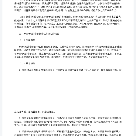
企
“”
业
一、开展两型企业创建工作的必要性
“”
“”
创
建
工
作
“”
方
“”
型工业化战略的重要抓手。
案
“”
[修
“”