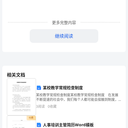
好
型
更多完整内容
企
业
继续阅读
立先进典型，在此基础上，再全面推进。
创
建
2.“”
“”
工
“”
相关文档
作
3.“”
方
某校教学常规检查制度
范围内积极推进此项工作。
案
某校教学常规检查制度某校教学常规检查制度 在发展
不断提速的社会中，我们每个人都可能会接触到制度，
（三）主要目标
制度对社会经济、科学技术、文化教育事业的发展，对
工
3
阅读
0
收藏
社会公共秩序的维护，有着十分重要的作用。我们该怎
么拟
业
付费
人事培训主管简历Word模板
和