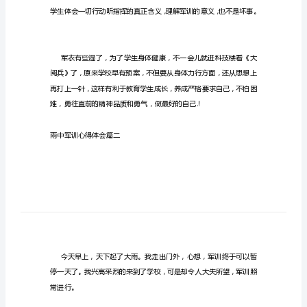
大
全
来的雨中军训心得体会，欢迎欣赏。
(2)
雨
雨中军训心得体会&#8203;篇一
中
军
训
心
得
体
会
范