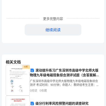
欢
迎
各
更多完整内容
位
继续阅读
亲
根
据
自
常进行。
相关文档
己
付费
滚动提升练习广东深圳市高级中学北师大版
的
物理九年级电磁现象综合测评试题（含答案解
析）
广东深圳市高级中学北师大版物理九年级电磁现象综合
实
测评 考试时间：90分钟；命题人：教研组考生注意：
1、本卷分第I卷（选择题）和第Ⅱ卷（非选择题）两部
际
0
阅读
0
收藏
分，满分100分，考试时间90分钟2、答卷前，考生务
需
级分行利率风险预警问题的调查研究