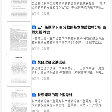
要
二级分行利率风险预警问题的调查研究随着我国____市场
经济的不断发展和加入WTO利率体制已经越来越不适应
参
经济市场化、一体化和国际化的客观要求只有逐步推行
1
阅读
0
收藏
利率市场化才能进一步推进我国银行业的商业化__提
考
五年级数学下册 分数的基本性质教材分析 西
借
师大版 教案
鉴。
（西师大版）五年级数学下册教材分析 分数的基本性质
教材分析本节教科书内容包括2个例题、1个课堂活动和
军
练习四。2个例题的作用分别是：例1探讨分数的基本性
2
阅读
0
收藏
质，例2是分数的基本性质的简单应用，并沟通分数的基
训
总经理会议讲话稿
的
总经理会议讲话稿 团队同事们： 大家下午好! 风正
时
济时，自当扬帆破浪;任重道远，还需策马扬鞭。今天，
律。
我们欢聚一堂，隆重召开了成城集团公司20xx年度半年
4
阅读
0
收藏
候，
大会，首先，我谨代表集团公司向在上半年
即
长帝烤箱的哪个型号好
使
长帝烤箱的哪个型号好长帝烤箱的哪个型号好 导语：
很多朋友喜欢在自家烹饪一些美食，当然少不了“煎炸烹
下
烤”里面的“烤”了。做与“烤”食物自然少不了烤箱了。长帝
1
阅读
0
收藏