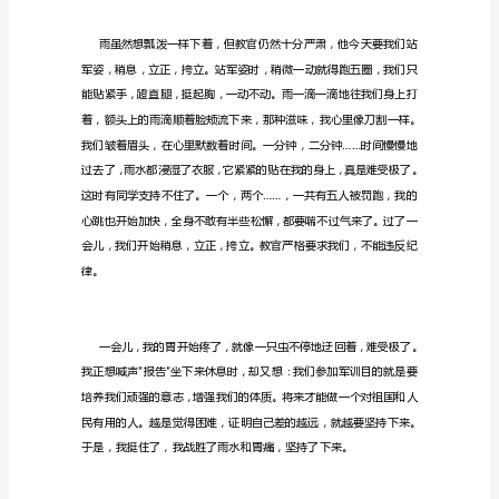
文
大
全
本
文
具
有
广
雨中军训心得体会篇二
泛
通
用
性，