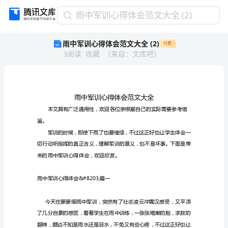
雨
雨中军训心得体会范文大全 (2)
中
雨中军训心得体会范文大全 (2)
付费
军
3
阅读
收藏
（
来自
：
文库吧
）
训
心
得
体
会
范
文
鉴。