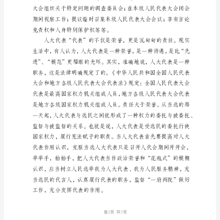
展
浅
谈
国
税
部
门
人
大
代
表
履