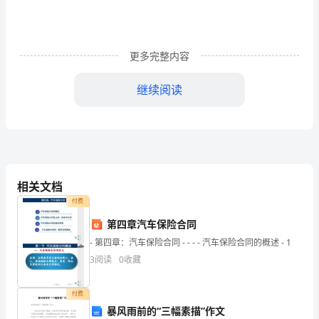
行
职
更多完整内容
能
服
继续阅读
务
经
济
发
相关文档
付费
展
第四章汽车保险合同
近
- 第四章：汽车保险合同 - - - - 汽车保险合同的概述 - 1
年
3
阅读
0
收藏
来，
免责权和人身特别保护权等等。
付费
随
暴风雨前的“三幅素描”作文