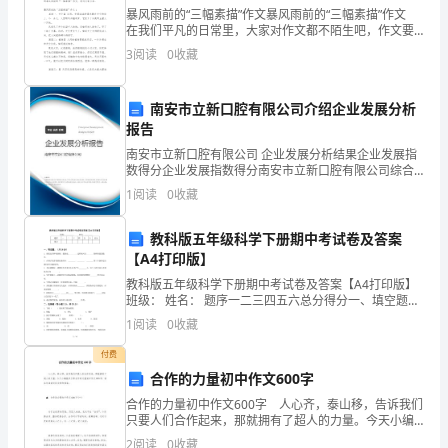
暴风雨前的“三幅素描”作文暴风雨前的“三幅素描”作文
着
在我们平凡的日常里，大家对作文都不陌生吧，作文要
求篇章结构完整，一定要避免无结尾作文的出现。一篇
3
阅读
0
收藏
税
什么样的作文才能称之为优秀作文呢？下面是小编
收
南安市立新口腔有限公司介绍企业发展分析
宣
报告
南安市立新口腔有限公司 企业发展分析结果企业发展指
传
数得分企业发展指数得分南安市立新口腔有限公司综合
得分说明：企业发展指数根据企业规模、企业创新、企
1
阅读
0
收藏
力
业风险、企业活力四个维度对企业发展情况进行评价。
该企
度
教科版五年级科学下册期中考试卷及答案
【A4打印版】
的
教科版五年级科学下册期中考试卷及答案【A4打印版】
班级： 姓名： 题序一二三四五六总分得分一、填空题。
不
（共16分）1、热的良导体吸热快，散热也____
1
阅读
0
收藏
断
付费
加
合作的力量初中作文600字
合作的力量初中作文600字 人心齐，泰山移，告诉我们
大，
只要人们合作起来，那就拥有了超人的力量。今天小编
就来分享合作的力量初中作文600字，请各位读者好好欣
2
阅读
0
收藏