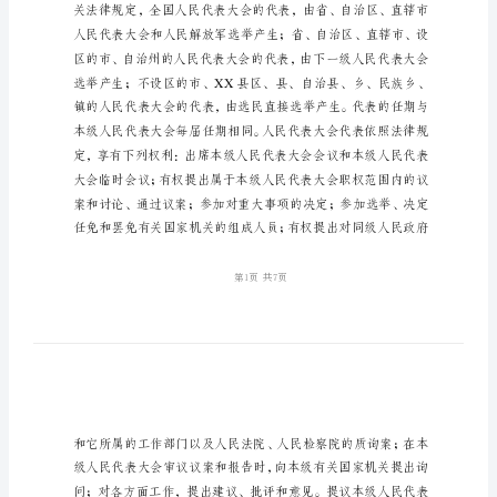
表
履
行
职
发挥国税职能作用将大有可为。
能
服
责任
务
经
济
发