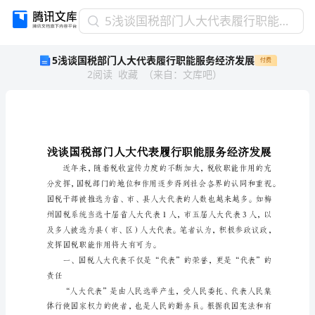
5
5浅谈国税部门人大代表履行职能服务经济发展
浅
5浅谈国税部门人大代表履行职能服务经济发展
付费
谈
2
阅读
收藏
（
来自
：
文库吧
）
国
税
部
门
人
大
代