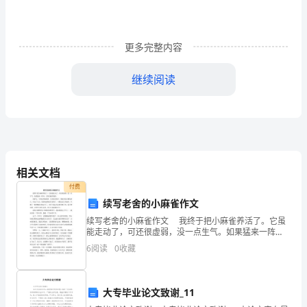
会
有
都
忘
的谴责，或许
给人留下永久的烙印，
的甚至一世
念念不
把
悲
更多完整内容
性
会
生
用良
的心理示意，就
结出甜美的人
伤
继续阅读
留
每
都
、失恋是
一个人一世中
5
在
心
生
过客
有
一个
命中的
而不是朋友或许亲人，珍惜所拥
底，
相关文档
不
付费
已逝的感情，否那么你只
怀念
去的同时
失更多
续写老舍的小麻雀作文
要
续写老舍的小麻雀作文 我终于把小麻雀养活了。它虽
能走动了，可还很虚弱，没一点生气。如果猛来一阵
把
过得
过得
风，它准会被吹倒的。 保护它，可真是件麻烦事。尤
、
好时要乐于助人，
6
6
阅读
0
收藏
其没有笼子，我很害怕小猫吃掉它。但过了几天，我的
失
忧
落
来
得
大专毕业论文致谢_11
错误
处罚自己，由于不值