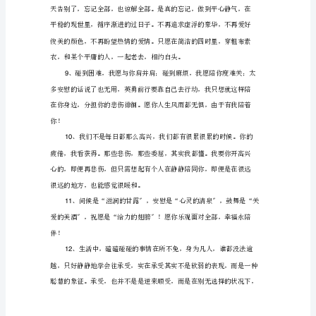
过
生
有
有
你只好想方法穿
它。人
，没
永久的爱情，没
大
的
要结束；不可以拥
的人，总
困
难，
悲伤
悲伤
、
的臂弯很暖和，就是为了让你无穷沉迷；
3
会
随
惑
时
间
忘
性
会
性
会
在大
记
、良
的示意，
暖和人心；恶
的示意，
遭人忌恨。
4
的。
广
在大
广
会
觉
句
不
众之中，
庭
众之下，自己常
不自
地做出蠢事，一
要