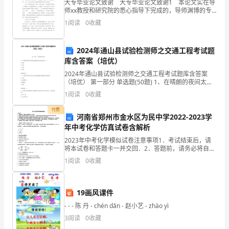
藏
大专毕业论文致谢 大专毕业论文致谢1 本论文实在导
师xx教授和研究院的悉心指导下完成的，导师渊博的专
在
业知识，严谨的治学态度，精益求精的工作作风，诲人
1
阅读
0
收藏
当你损害他人时，自己也
再遇到损害；不要拿自己的错误
不倦的高尚师德，严以律己、宽以待人的崇高风范，
心
2024年通山县试验检测师之交通工程考试题
房。
能
过
原
己，谁
无
，犯了错误不重要，只需仔细找出
库含答案（培优）
要
2024年通山县试验检测师之交通工程考试题库含答案
（培优） 第一部分 单选题(50题) 1、在晴朗的夜间太阳
记
能突起路标夜间视认距离为（ ）。
了就好！
1
阅读
0
收藏
A.100mB.150mC.250mD.300m【答案
得，
付费
河南省郑州市金水区为民中学2022-2023学
我
年中考化学仿真试卷含解析
2023年中考化学模似试卷注意事项1．考试结束后，请
是
将本试卷和答题卡一并交回．2．答题前，请务必将自己
的姓名、准考证号用0．5毫米黑色墨水的签字笔填写在
你
1
阅读
0
收藏
试卷及答题卡的规定位置．3．请认真核对监考员在答
永
19画风课件
久
- - - 陈 丹 - chén dān - 赵小艺 - zhào yì
的
3
阅读
0
收藏