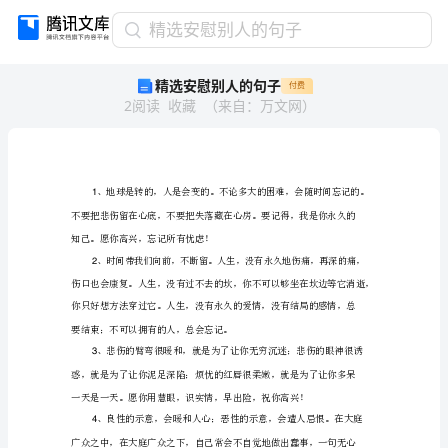
精
精选安慰别人的句子
选
精选安慰别人的句子
付费
安
2
阅读
收藏
（
来自
：
万文网
）
慰
别
人
的
句
子
1、