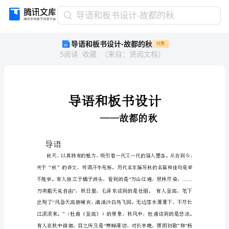
导
导语和板书设计-故都的秋
语
导语和板书设计-故都的秋
付费
和
5
阅读
收藏
（
来自
：
贤阅文档
）
板
书
设
计-
故
都
的