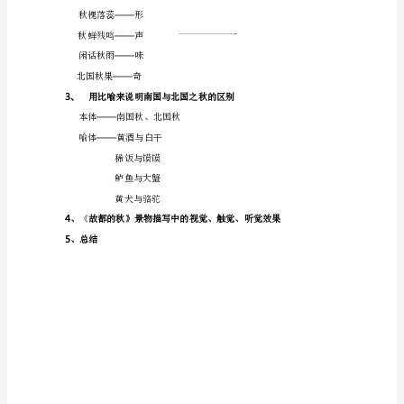
秋
导
语
秋
天，
以
“”
其
特
板书
有
1、
的
总体比较
魅
力，
吸