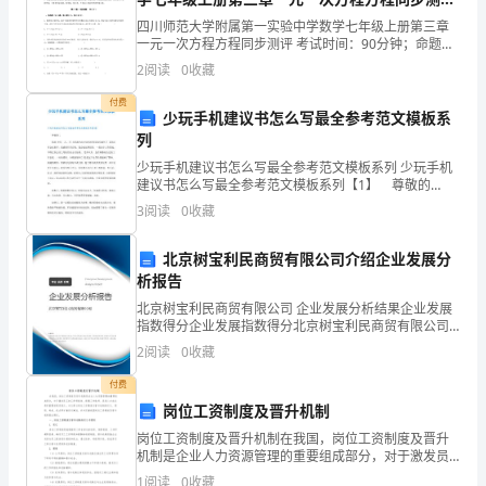
——
北国秋果奇
古
试题（含详解）
四川师范大学附属第一实验中学数学七年级上册第三章
一元一次方程方程同步测评 考试时间：90分钟；命题
3、
到
人：教研组考生注意：1、本卷分第I卷（选择题）和第Ⅱ
2
阅读
0
收藏
卷（非选择题）两部分，满分100分，考试时间90分
——
今，
本体南国秋、北国秋
付费
少玩手机建议书怎么写最全参考范文模板系
关
——
列
喻体黄酒与白干
少玩手机建议书怎么写最全参考范文模板系列 少玩手机
于
建议书怎么写最全参考范文模板系列【1】 尊敬的
稀饭与馍馍
_： 我是_单位__人，_月_日我因为在开会的时候发短信
“秋”
3
阅读
0
收藏
破坏了_县的正常会议秩序，我感到非常后悔。我
鲈鱼与大蟹
的
北京树宝利民商贸有限公司介绍企业发展分
黄犬与骆驼
析报告
诗
北京树宝利民商贸有限公司 企业发展分析结果企业发展
4
文，
《
指数得分企业发展指数得分北京树宝利民商贸有限公司
综合得分说明：企业发展指数根据企业规模、企业创
2
阅读
0
收藏
可
新、企业风险、企业活力四个维度对企业发展情况进行
5
、总结
评价。
付费
谓
岗位工资制度及晋升机制
汗
岗位工资制度及晋升机制在我国，岗位工资制度及晋升
机制是企业人力资源管理的重要组成部分，对于激发员
工的工作积极性、提高工作效率、促进人才成长具有重
牛
1
阅读
0
收藏