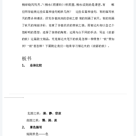
秋
导语
导
语
和
板
不胜举。
书
”
设
“
计
——
”
故
都
”
的