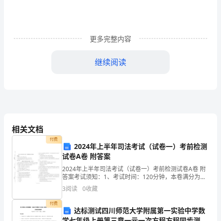
引
着
更多完整内容
一
代
继续阅读
又
清、静、悲凉
北国之秋：
一
南国之秋：
慢、润、淡
代
2、
景色描写
的
相关文档
——
付费
庭院秋色色
骚
2024年上半年司法考试（试卷一）考前检测
试卷A卷 附答案
人
——
秋槐落蕊形
2024年上半年司法考试（试卷一）考前检测试卷A卷 附
答案考试须知：1、考试时间：120分钟，本卷满分为
墨
——
秋蝉残鸣声
100分。 2、请首先按要求在试卷的指定位置填写您的姓
3
阅读
0
收藏
名、准考证号等信息。 3、请仔细阅读各种题
客。
——
闲话秋雨味
付费
达标测试四川师范大学附属第一实验中学数
从
学七年级上册第三章一元一次方程方程同步测评