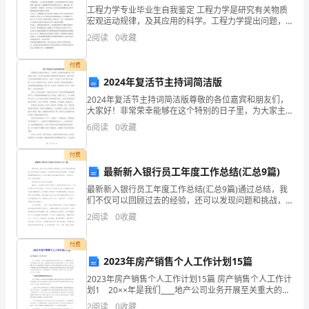
系
工程力学专业毕业生自我鉴定 工程力学是研究有关物质
宏观运动规律，及其应用的科学。工程力学提出问题，
列
力学的研究成果改进工程设计思想。为此在这里作一个
成一个完整的过程；
2
阅读
0
收藏
毕业的自我鉴定。本文是工程力学专业毕业生的自我鉴
听
定，欢
付费
评
2024年复活节主持词简洁版
课
2024年复活节主持词简洁版尊敬的各位嘉宾和朋友们，
大家好！非常荣幸能够在这个特别的日子里，为大家主
活
持2024年的复活节庆祝活动。复活节是一个具有深厚宗
6
阅读
0
收藏
2024北师大培训心得体会2
教意义的节日，也是一个传承了千百年的文化盛事。在
动，
付费
无
最新新入银行员工年度工作总结(汇总9篇)
最新新入银行员工年度工作总结(汇总9篇)通过总结，我
论
们不仅可以回顾过去的经验，还可以发现问题和挑战，
制定更好的计划和目标。总结要怎样组织结构和篇章，
是
2
阅读
0
收藏
才能清晰而流畅地展现出来？以下是小编为大家收集的
总结
从
付费
2023年房产销售个人工作计划15篇
上
2023年房产销售个人工作计划15篇 房产销售个人工作计
课
划1 20××年是我们____地产公司业务开展至关重大的开
局之年，对于一个刚刚踏入房地产中介市场的新人来
2
阅读
0
收藏