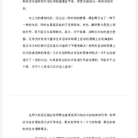
2024
北
师
浅。
大
培
训
心
得
体
会
2024
北
本。
师