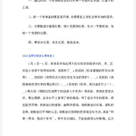
大
培
训
心
得
体
会
1
本
个度，对于个人来说又应该怎么看待？
周
二
在