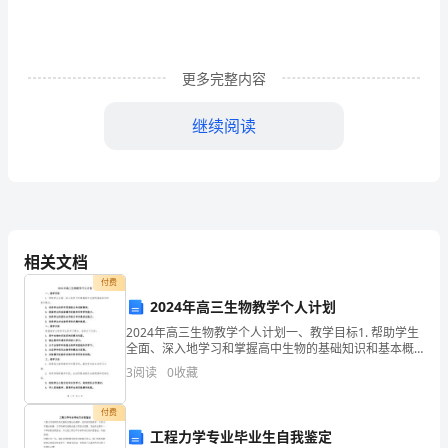
北
师
大
更多完整内容
教
继续阅读
授
的
引
领
助学生去理解概念。
相关文档
下
付费
2024年高三生物教学个人计划
进
2024年高三生物教学个人计划一、教学目标1. 帮助学生
行
之需；
全面、深入地学习和掌握高中生物的基础知识和基本概
念。2. 培养学生的科学思维能力和创新精神。3. 提高学
3
阅读
0
收藏
了
生的实验操作技能和科学研究能力。4. 培
一
付费
工程力学专业毕业生自我鉴定