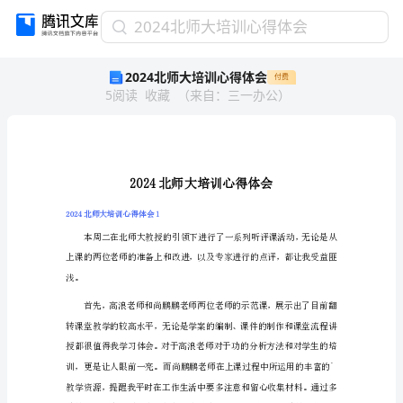
2024
2024北师大培训心得体会
北
2024北师大培训心得体会
付费
师
5
阅读
收藏
（
来自
：
三一办公
）
大
培
训
心
得
体
会
2024北师大培训心得体会1