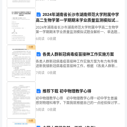
说，也是一个充满挑战，机遇与压力并重的
的
两
2024年湖南省长沙市湖南师范大学附属中学
高二生物学第一学期期末学业质量监测模拟试题
位
含解析
2024年湖南省长沙市湖南师范大学附属中学高二生物学
老
第一学期期末学业质量监测模拟试题含解析一、单选题
（本题共10小题，每题3分，共30分）1、人在高强度体
6
阅读
0
收藏
力劳动时会磨出水疱。在水疱的形成与消失过程中不
师
付费
的
各类人群新冠病毒疫苗接种工作实施方案
准
各类人群新冠病毒疫苗接种工作实施方案为有力有序推
进新我镇新冠病毒疫苗接种工作，根据 《各类人群新冠
病毒疫苗接种工作实施方案（5-6月份）》 和县疫情联防
备
7
阅读
0
收藏
联控领导小组办公室统一要求，结合我镇实际, 制定
上
推荐下载 初中物理教学心得
和
初中物理教学心得 初中物理教学心得一初中学生普遍
改
感到物理科难学，下面我就根据自己的一点经验探讨学
习物理的学习方法，以减轻学生负担并提高学习质
5
阅读
0
收藏
进，
量。 一、努力学好语文、数学是基础。 物理课是初
中
以
付费