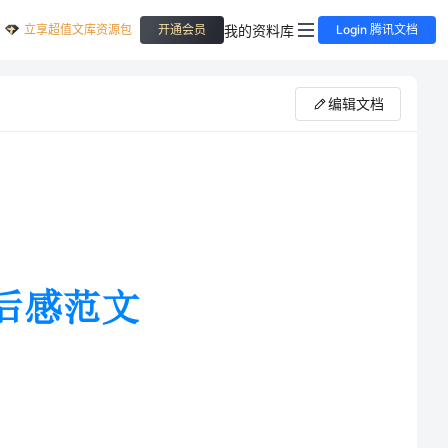
立享超值文库资源包
我的资料库
开通会员
Login 腾讯文档
编辑文档
演讲--《让生命充满爱》，这段
演讲，让我经历了一次爱的洗礼，我懂得如何爱国家、爱老师、爱家长、