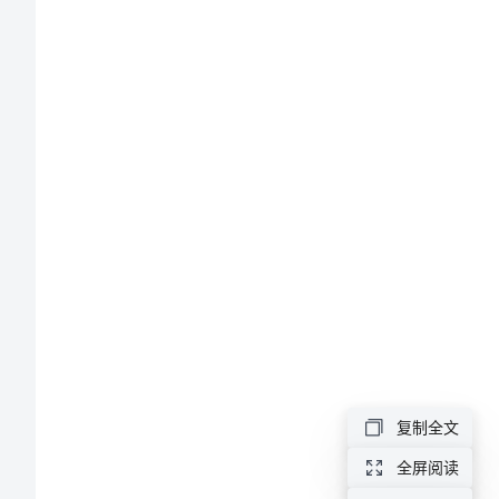
爱自己。
范
文
让
生
命
充
满
爱
的
观
复制全文
后
全屏阅读
感