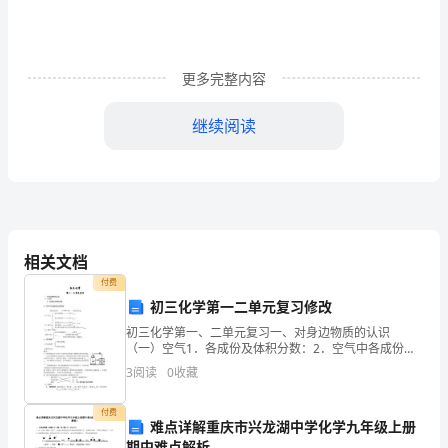
课
堂
结
更多完整内容
合
继续阅读
教
学
论
文
相关文档
付费
初三化学第一二单元复习修改
《语
初三化学第一、二单元复习一、对身边物质的认识
（一）空气1．各成份及体积分数：2．空气中各成份的
文
主要用途： 物质的性质
3
阅读
0
收藏
新
付费
课
难点详解重庆市兴龙湖中学化学九年级上册
期中难点解析