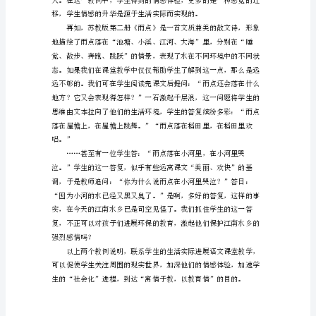
文
关
于
让
语
或比照中加深他们的情感体验。
文
小
课
堂
与
生
活
大