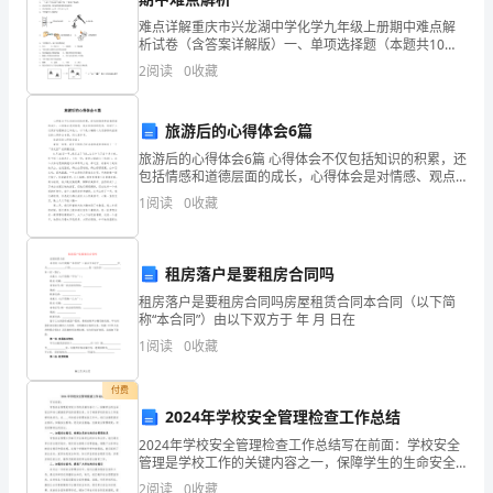
程
难点详解重庆市兴龙湖中学化学九年级上册期中难点解
析试卷（含答案详解版）一、单项选择题（本题共10小
标
题，每小题2分，共20分）1、在“宏观一微观一符号”之
2
阅读
0
收藏
间建立联系是化学学科特有的思维方式。我国科学家在
准》
指
旅游后的心得体会6篇
旅游后的心得体会6篇 心得体会不仅包括知识的积累，还
出：
包括情感和道德层面的成长，心得体会是对情感、观点
和信仰的思考，有助于人们更好地理解自己和他人，以
1
阅读
0
收藏
“要
下是小编精心为您推荐的旅游后的心得体会6篇，供
唱。”
加
租房落户是要租房合同吗
强
租房落户是要租房合同吗房屋租赁合同本合同（以下简
称“本合同”）由以下双方于 年 月 日在
语
1
阅读
0
收藏
文
付费
课
2024年学校安全管理检查工作总结
程
2024年学校安全管理检查工作总结写在前面：学校安全
管理是学校工作的关键内容之一，保障学生的生命安全
与
和身心健康是学校的首要任务。为了确保学校的安全工
2
阅读
0
收藏