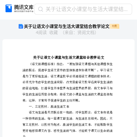
关
关于让语文小课堂与生活大课堂结合教学论文
于
关于让语文小课堂与生活大课堂结合教学论文
付费
让
4
阅读
收藏
（
来自
：
贤阅文档
）
语
文
小
课
堂
与
生