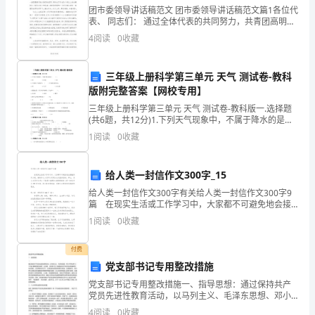
正
团市委领导讲话稿范文 团市委领导讲话稿范文篇1各位代
三、结束部分。
确
表、 同志们： 通过全体代表的共同努力，共青团高明镇
第十一次代表大会圆满完成各项议程，达到了预期目
4
阅读
0
收藏
“”
的。在此，我代表市团委对
表
达
活动延伸
:
三年级上册科学第三单元 天气 测试卷-教科
版附完整答案【网校专用】
实
引导幼儿续编儿歌《数花灯》。
三年级上册科学第三单元 天气 测试卷-教科版一.选择题
物
(共6题，共12分)1.下列天气现象中，不属于降水的是（
）。A.雨 B.冰雹 C.霜2.下面的天气现象中，（
1
阅读
0
收藏
的
数
给人类一封信作文300字_15
量。
给人类一封信作文300字有关给人类一封信作文300字9
篇 在现实生活或工作学习中，大家都不可避免地会接
触到作文吧，借助作文人们可以实现文化交流的目的。
2、
1
阅读
0
收藏
那么，怎么去写作文呢？下面是小编帮大家整理的
借
付费
党支部书记专用整改措施
助
党支部书记专用整改措施一、指导思想：通过保持共产
拍
党员先进性教育活动，以马列主义、毛泽东思想、邓小
平理论和”三个代表”重要思想为指导，以市委、市府和”
4
阅读
0
收藏