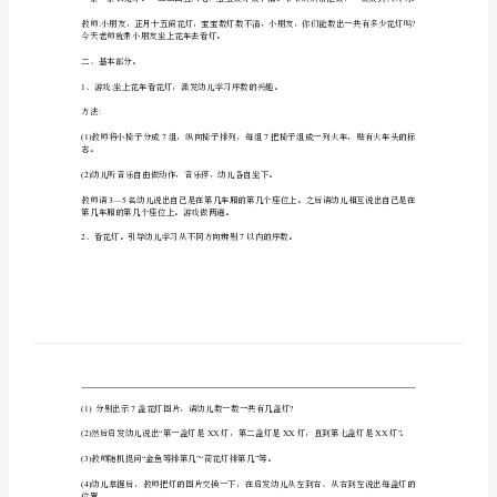
教
3
案
活动准备
:
参
1
、各种不同的花灯图片。
考
2
、游戏音乐磁带《火车开了》、《大家来看灯》。
教
3
、火车头的标志。
活动过程
:
案
一、开始部分。
活
动
:
目
标:1、
今天老师就带小朋友坐上花车去看灯。
欣