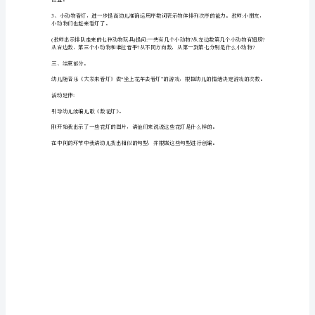
赏
二、基本部分。
儿
1:
歌，
方法
:
理
(1)77
解
志。
儿
(2)
幼儿听音
歌
3—5
内
第几车厢的第几个座位上。游戏做两遍。
容，
27
学
习
正