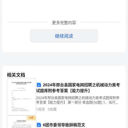
确
使
用
更多完整内容
量
继续阅读
词，
并
学
(3)“”“”
教师随机提问金鱼
会
相关文档
用
(4)
2024年邢台县国家电网招聘之机械动力类考
位置。
“—
试题库附参考答案【能力提升】
×
2024年邢台县国家电网招聘之机械动力类考试题库附参
考答案【能力提升】 第一部分 单选题(50题) 1、当尺寸
小动物们也赶来看灯了。
—
线水平标注时，尺寸数字写在尺寸线的( )。A.上B.右C.左
1
阅读
0
收藏
D.下【答案】：A2
×”
付费
6团市委领导致辞稿范文