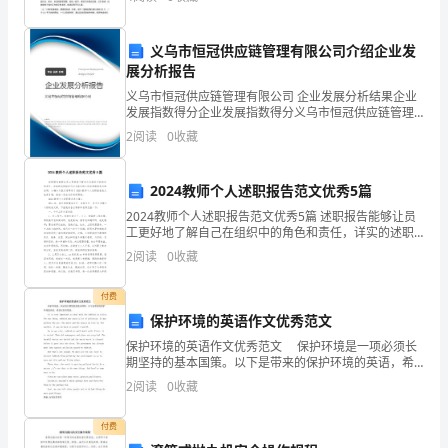
节
中心”党委保持共产党员先进性教育活动为契机，以党章
标
奏、
义乌市恒冠供应链管理有限公司介绍企业发
展分析报告
轮
义乌市恒冠供应链管理有限公司 企业发展分析结果企业
流
发展指数得分企业发展指数得分义乌市恒冠供应链管理
有限公司综合得分说明：企业发展指数根据企业规模、
2
阅读
0
收藏
解
企业创新、企业风险、企业活力四个维度对企业发展情
况进
说
2024教师个人述职报告范文优秀5篇
儿
2024教师个人述职报告范文优秀5篇 述职报告能够让员
工更好地了解自己在组织中的角色和责任，详实的述职
歌
报告可以为我们的工作成果提供有力的证明，小编今天
2
阅读
0
收藏
就为您带来了2024教师个人述职报告范文优秀
等
付费
形
保护环境的英语作文优秀范文
保护环境的英语作文优秀范文 保护环境是一项必须长
式，
期坚持的基本国策。以下是带来的保护环境的英语，希
望对你有帮助。 It is very important to deal with the
进
2
阅读
0
收藏
ru
一
付费