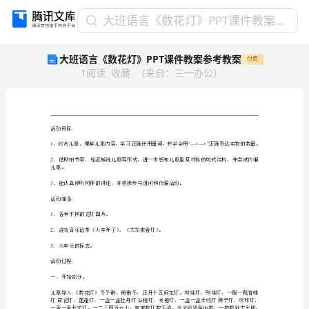
大
大班语言《数花灯》PPT课件教案参考教案
班
大班语言《数花灯》PPT课件教案参考教案
付费
语
1
阅读
收藏
（
来自
：
三一办公
）
言
《数
花
灯》
PPT
活动目标
:
课
件
2
儿歌。