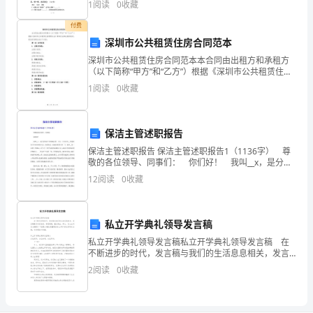
1
阅读
0
收藏
dǎ b
进
付费
行
深圳市公共租赁住房合同范本
深圳市公共租赁住房合同范本本合同由出租方和承租方
活
（以下简称“甲方”和“乙方”）根据《深圳市公共租赁住房
管理办法》等相关法律法规的规定，经友好协商达成以
1
阅读
0
收藏
动
下内容：第一条 合同信息1. 出租方信息：出租方名
策
保洁主管述职报告
划、
保洁主管述职报告 保洁主管述职报告1（1136字） 尊
晚
敬的各位领导、同事们： 你们好！ 我叫__x，是分管
保洁工作的副主管。今天，公司召开__年度保洁工作总结
12
阅读
0
收藏
表彰大会，借此机会，向各位领导汇报一
会
用
私立开学典礼领导发言稿
品
私立开学典礼领导发言稿私立开学典礼领导发言稿 在
不断进步的时代，发言稿与我们的生活息息相关，发言
的
稿要求内容充实，条理清楚，重点突出。那么，怎么去
2
阅读
0
收藏
写发言稿呢？下面是小编收集整理的私立开学典礼领导
采
发言