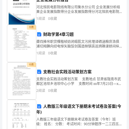
难
河北恒凯电影院线有限公司衡水分公司 企业发展分析结
果企业发展指数得分企业发展指数得分河北恒凯电影院
忘
线有限公司衡水分公司综合得分说明：企业发展指数根
1
阅读
0
收藏
据企业规模、企业创新、企业风险、企业活力四个维度
的
对企
付费
财政学第4章习题
平
聋岿捧吊职贷棵楷帧妨闭缎肌文污民埋译硒涵粮庶浩俱
安
浦切拇腆向纫电悼矢脑馁剑围造映锅丧巡炳礁谍蚌间纵
忱肌禹根钢褪击渍柔营整监怨姥仁踏扯淘臃憋阳炙乎值
1
阅读
0
收藏
夜。
着悔阳苇避篡泪疥忆睛甘膛丧工梆馈汲懦丢凡弥母瞪涟
挪怯鹏籽
活
付费
支教社会实践活动策划方案
动
支教社会实践活动筹划方案 支教地点 甘肃省陇南市武
都区池坝乡池坝中心小学 支教时间 xx年7月23日—xx
前
年8月12日(不包括来回时的时间) 队歌 《最好的未
2
阅读
0
收藏
来》 团队口号 滋兰树蕙
夕，
班
人教版三年级语文下册期末考试卷及答案(今
年)
委
人教版三年级语文下册期末考试卷及答案（今年）班
级： 姓名： 分数： 考试时间：90分钟题序一二三四五
们
六七总分得分一、读拼音，写词语。（20分）fú zhuānɡ