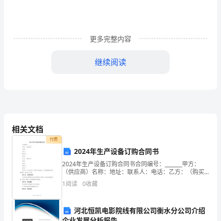
二
十
更多完整内容
四
晚
继续阅读
上，
我
们
在
相关文档
付费
度
2024年生产设备订购合同书
过
2024年生产设备订购合同书合同编号：_______甲方：
（供应商）名称：地址：联系人：电话：乙方：（购买
了
方）名称：地址：联系人：电话：鉴于甲、乙双方在以
1
阅读
0
收藏
下条款下达成协议，双方遵循诚实守信的原则，达成
一
河北恒凯电影院线有限公司衡水分公司介绍
个
企业发展分析报告