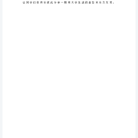
级
平
安
夜
晚
会
活
动
总
结
十
二
月