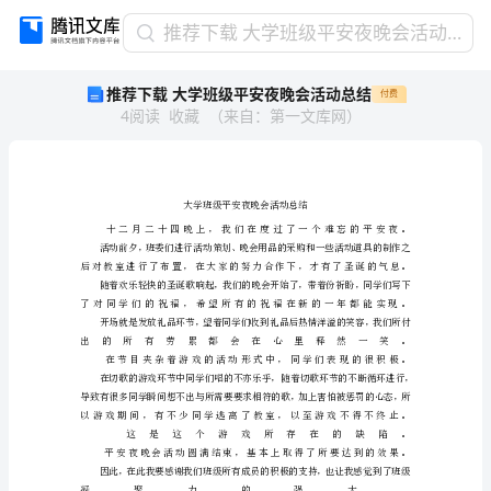
推
推荐下载 大学班级平安夜晚会活动总结
荐
推荐下载 大学班级平安夜晚会活动总结
付费
下
4
阅读
收藏
（
来自
：
第一文库网
）
载
大
学
班
级
平
安