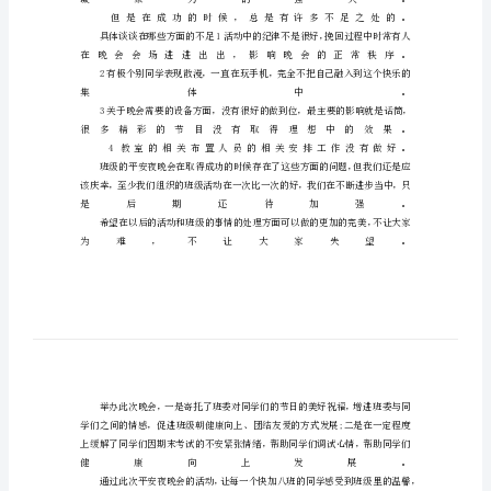
夜
晚
会
活
动
总
结
大
学
班