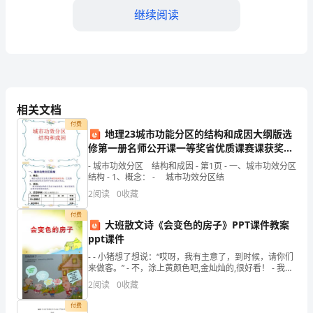
类
继续阅读
提
供
各
种
相关文档
赖
付费
地理23城市功能分区的结构和成因大纲版选
修第一册名师公开课一等奖省优质课赛课获奖课
以
件
- 城市功效分区 结构和成因 - 第1页 - 一、城市功效分区
生
结构 - 1、概念： - 城市功效分区结
2
阅读
0
收藏
存
付费
的
大班散文诗《会变色的房子》PPT课件教案
ppt课件
资
- - 小猪想了想说：“哎呀，我有主意了，到时候，请你们
来做客。” - 不，涂上黄颜色吧,金灿灿的,很好看！ - 我说
源，
呢,涂上红颜色
2
阅读
0
收藏
___亿度。
而
付费