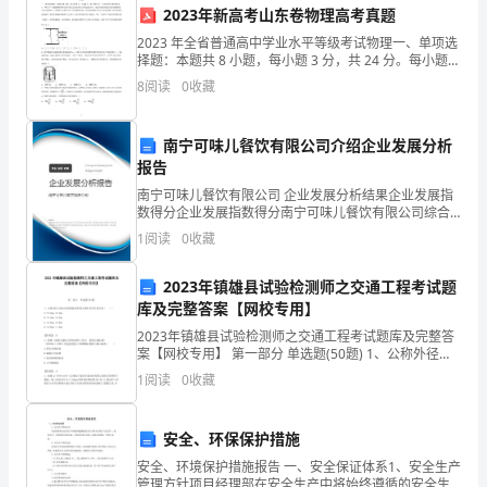
我
2023年新高考山东卷物理高考真题
2023 年全省普通高中学业水平等级考试物理一、单项选
们
择题：本题共 8 小题，每小题 3 分，共 24 分。每小题只
有一个选项符合题目要求。1． “梦天号”实验舱携带世界
却
8
阅读
0
收藏
界变的更美好。
首套可相互比对的冷原子钟组发射
不
南宁可味儿餐饮有限公司介绍企业发展分析
知
报告
南宁可味儿餐饮有限公司 企业发展分析结果企业发展指
道
数得分企业发展指数得分南宁可味儿餐饮有限公司综合
得分说明：企业发展指数根据企业规模、企业创新、企
珍
1
阅读
0
收藏
业风险、企业活力四个维度对企业发展情况进行评价。
该企
惜，
2023年镇雄县试验检测师之交通工程考试题
库及完整答案【网校专用】
还
2023年镇雄县试验检测师之交通工程考试题库及完整答
随
案【网校专用】 第一部分 单选题(50题) 1、公称外径
100mm的双壁波纹管的公称外径允许误差为（ ）。
1
阅读
0
收藏
A.+0.2mm,-0.4mmB
意
地
安全、环保保护措施
毁
安全、环境保护措施报告 一、安全保证体系1、安全生产
管理方针项目经理部在安全生产中将始终遵循的安全生