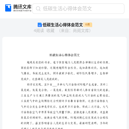
低
低碳生活心得体会范文
碳
低碳生活心得体会范文
付费
生
4
阅读
收藏
（
来自
：
尚阅文库
）
活
心
得
体
会
范
文