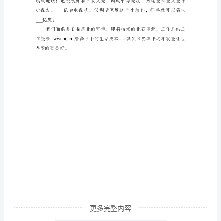
是
我
们
的
母
亲，
毫
不
保
留
地
为
人
更多完整内容