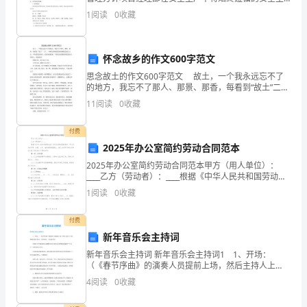
产基本方针是“安全第一，预防为主”。模范遵守法律法
坏
1
阅读
0
收藏
规，营造良好施工环境，持续改进绩效，争创行业一
流。
自
怀念故乡的作文600字范文
然
思念故土的作文600字范文 故土，一个我永远忘不了
资，
的地方，我忘不了那人、那景、那香，每看到“故土”二
字，一种难以抑制的复杂情感便会涌上心头，不知是思
11
阅读
0
收藏
比
念快乐，还是身处孤独。下面是为您搜集的思念故土的
如
付费
2025年办公室简约劳动合同范本
森
2025年办公室简约劳动合同范本甲方（用人单位）：
____乙方（劳动者）：____根据《中华人民共和国劳动
林
法》及有关法律法规的规定，甲乙双方在平等、自愿、
1
阅读
0
收藏
公平、诚信的原则基础上，就乙方在甲方单位从事办
砍
付费
伐，
新年音乐会主持词
比
新年音乐会主持词 新年音乐会主持词1 1、开场：
（《春节序曲》的演奏人员提前上场，然后主持人上
如
场）尊敬的各位来宾、各位朋友，大家春节好！ 您现
4
阅读
0
收藏
在正在观看的是由濮阳市音乐家协会为您特别奉献的“正
月正
废