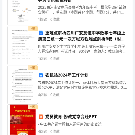
发
2025届河南省鹿邑县联考九年级中考一模化学调研试题
展
含解析一、单选题（本题共14小题，每题1分，共14
广西桂维化工科技有限公司综合得分
分）1、分类是学习化学的方法之一。下列各组物质按单
1
阅读
0
收藏
指
质、氧化物、混合物的顺序排列的是A．氧气、水、空
付费
数
重难点解析四川广安友谊中学数学七年级上
册第三章一元一次方程方程难点解析B卷（附答
得
案详解）
四川广安友谊中学数学七年级上册第三章一元一次方程
方程难点解析 考试时间：90分钟；命题人：教研组考生
分
注意：1、本卷分第I卷（选择题）和第Ⅱ卷（非选择题）
1
阅读
0
收藏
两部分，满分100分，考试时间90分钟2、答卷前
企
付费
业
农机站2024年工作计划
农机站2024年工作计划一、总体目标1. 提高农机站综合
发
服务水平，满足农民对农机设备和农业技术的需求。2.
推广农机设备新技术，提高农机作业效率和农业生产质
4
阅读
0
收藏
展
量。3. 加强农机设备的维护和管理，保障农机
1.2
企业画像
指
付费
数
党员教育-修改党章变迁PPT
类别
- 中国共产党章程和入党誓词的历史变迁
得
空
行业
4
阅读
0
收藏