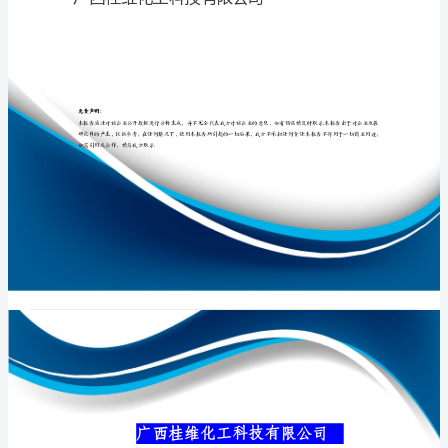
公
司
介
专业品质权威
绍
企
业
发
展
分