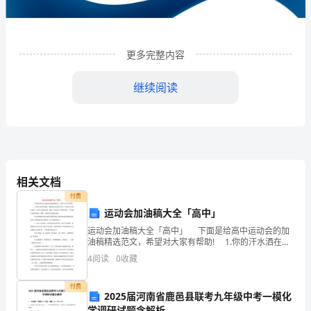
限
公
司
更多完整内容
企
继续阅读
业
发
展
分
相关文档
析
付费
运动会加油稿大全「高中」
结
运动会加油稿大全「高中」 下面是给高中运动会的加
1
企业发展分析结果
果
油稿精选范文，希望对大家有帮助! 1.你的汗水洒在跑
道，浇灌着成功的花朵开放。你的欢笑飞扬在赛场，为
4
阅读
0
收藏
企
班争光数你最棒。跑吧，追吧在这广
1.1
企业发展指数得分
业
付费
2025届河南省鹿邑县联考九年级中考一模化
学调研试题含解析