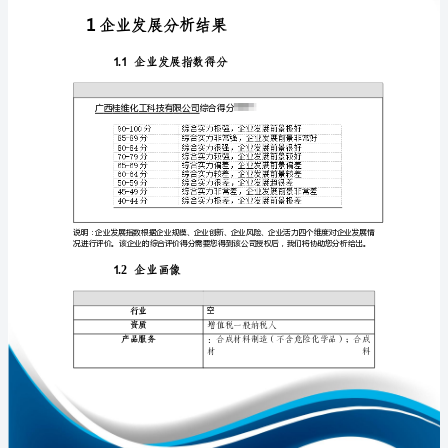
析
报
告
广
免责声明:
西
如需引用或合作，请与我方联系:
桂
维
化
工
科
技
1
有