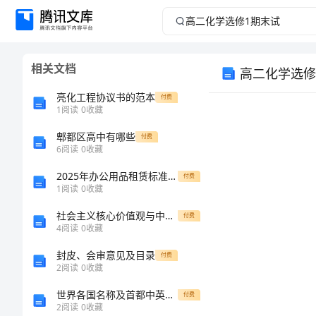
高
二
相关文档
高二化学选修
化
亮化工程协议书的范本
付费
学
1
阅读
0
收藏
郫都区高中有哪些
选
付费
6
阅读
0
收藏
修
2025年办公用品租赁标准合同
付费
1
阅读
0
收藏
1
社会主义核心价值观与中国传统文化[修改版]
付费
4
阅读
0
收藏
期
封皮、会审意见及目录
付费
一、选择题
末
2
阅读
0
收藏
世界各国名称及首都中英对照(外贸专用)
付费
试
2
阅读
0
收藏