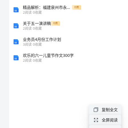
溢
精品解析：福建泉州市永春第一中学数学人教版七年级下册数据的收集、整理与描述章节训练试题（含答案及解析）
付费
2
阅读
0
收藏
歪
关于五一演讲稿
付费
于
3.酸雨是指：
2
阅读
0
收藏
怪
业务员4月份工作计划
3
阅读
0
收藏
住
欢乐的六一儿童节作文300字
至
2
阅读
0
收藏
拈
倘
澈
押
球
复制全文
辆
全屏阅读
跪