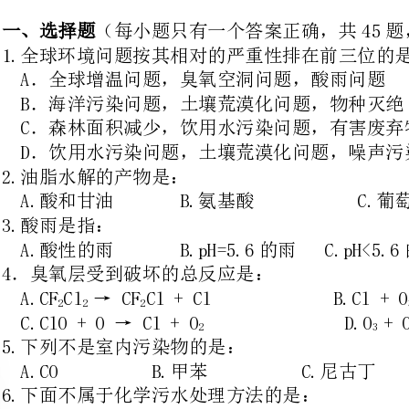
C．森林面积减少，饮用水污染问题，有害废弃物越境迁移
D．饮用水污染问题，土壤荒漠化问题，噪声污染问题
2.油脂水解的产物是：
A.酸和甘油B.氨基酸C.葡萄糖D.肥皂
A.酸性的雨B.pH=5.6的雨C.pH<5.6的雨D.pH=5的雨
4．臭氧层受到破坏的总反应是：
A.CFCl→CFCl+ClB.Cl+O→ClO+O
22232
C.ClO+O→Cl+OD.O+O→2O
232
5.下列不是室内污染物的是：
A.COB.甲苯C.尼古丁D.食品袋
6.下面不属于化学污水处理方法的是：
A.过滤法B.混凝法C.中和法D.沉淀法
7．“白色污染”的主要危害是：
①破坏土壤结构②降低土壤肥效③污染地下水④危及海洋生物的生存
A.①②B.②③C.①②③④D.②④
8．下列说法中不正确的是
A.糖类是生命的基础能源
B.油脂是人体重要的体内能源
C.蛋白质是生命的基础
D.维生素和微量元素在膳食中可代替糖和油脂
9．关于油脂的理解或说法中，正确的是