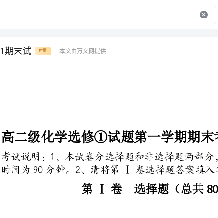
1期末试
本文由万文网提供
付费
高二级化学选修①试题第一学期期末考试
考试说明：1、本试卷分选择题和非
时间为90分钟。2、请将第Ⅰ卷选择题答案填入答题卡中。
第Ⅰ卷选择题（总共80分）
（每小题只有一个答案正确，共45题，每小题2分，总共70分）
1.全球环境问题按其相对的严重性排在前三位的是
A．全球增温问题，臭氧空洞问题，酸雨问题
B．海洋污染问题，土壤荒漠化问题，物种灭绝