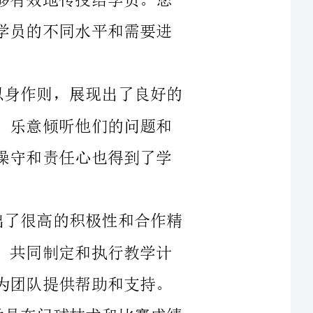
2.师德师风：作为一名门球教练，您以身作则，展现出了良好的
师德师风。您对学员始终保持着耐心和关爱，乐意倾听他们的问题和
困惑，并积极地给予帮助和解答。您的职业操守和责任心也得到了学
3.团队合作：您在团队合作方面表现出了很高的积极性和合作精
神。您能够与其他教练和工作人员密切配合，共同制定和执行教学计
划。您也乐于分享自己的经验和教学方法，为团队提供帮助和支持。
4.学员成绩：通过您的教学和指导，学员在门球技术和比赛成绩
方面取得了长足的进步。他们在各种比赛中表现优秀，多次获得冠军
和奖项。学员的进步与您的精心指导密不可分，展现了您的教学能力
5.自我提升：您在教练岗位上不断追求自我提升，并积极参加各