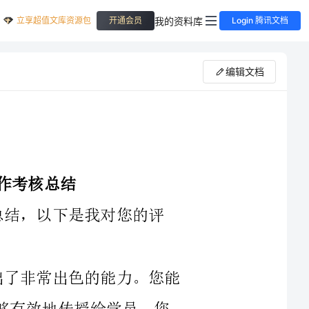
立享超值文库资源包
我的资料库
开通会员
Login 腾讯文档
编辑文档
4年门球教练的年终工作考核总结，以下是我对您的评
1.教学能力：您在门球教学方面展现出了非常出色的能力。您能
够将复杂的门球技巧和策略解释清楚，并能够有效地传授给学员。您
的教学方法有条理，简单易懂，并能够根据学员的不同水平和需要进