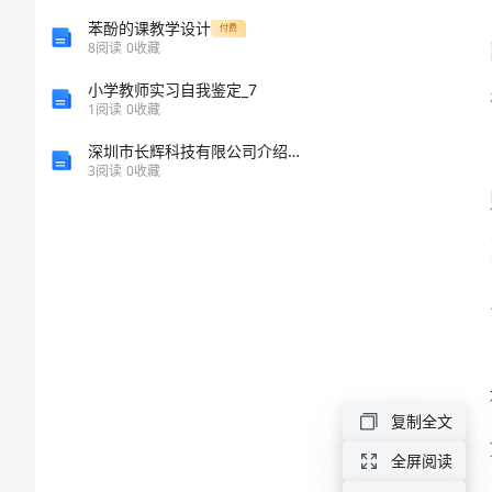
考
苯酚的课教学设计
付费
8
阅读
0
收藏
核
小学教师实习自我鉴定_7
1
阅读
0
收藏
总
深圳市长辉科技有限公司介绍企业发展分析报告
3
阅读
0
收藏
结
2024
年
门
球
教
练
复制全文
年
全屏阅读