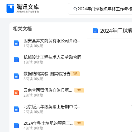
2024
年
相关文档
2024年门
门
固安县昇文商贸有限公司介绍企业发展分析报告
球
1
阅读
0
收藏
教
机械设计工程技术人员劳动合同
1
阅读
0
收藏
练
数据结构实验-图实验报告
付费
8
阅读
0
收藏
年
价：
云南省西盟佤族自治县第一中学九年级数学上册 21.3 二次根式的加减(1)课件 人教新课标版(1)
付费
2
阅读
0
收藏
终
北京版六年级英语上册期中试卷(真题)
工
2
阅读
0
收藏
2024年移土培肥的项目工作总结
付费
作
4
阅读
0
收藏