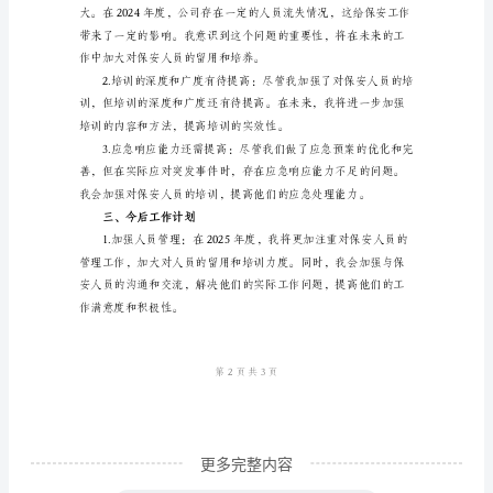
2024
年
平。
度
保
安
主
管
工
作
总
结
尊
敬
更多完整内容