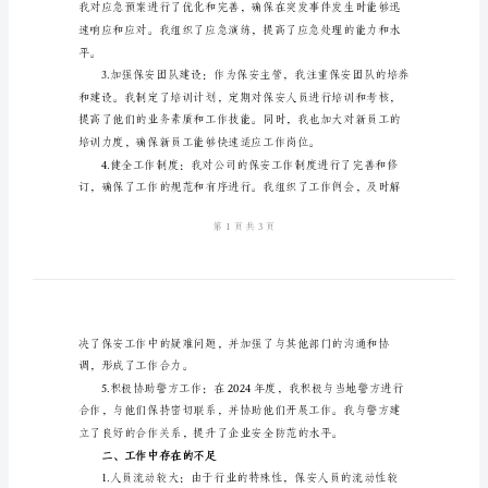
结
2024
保
将我
安
一、工作成绩回顾
主
管
年
度
工
估，提高了巡逻效率和质量。
作
总
结