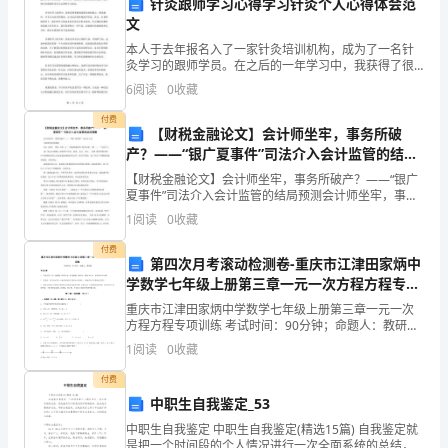
作中加大对保安人员
针灸跟师学习心得学习针灸个人心得体会范
回
文
首
本人于去年报名入了一家针灸培训机构，成为了一名针
灸学习的跟师学员。在之后的一年学习中，我获得了很
2024
多的经验和收获，这里将分享我的针灸学习心得和个人
6
阅读
0
收藏
体会。在针灸学习过程中，我们需要掌握的最基本的技
能之一就
年
付费
【财税金融论文】会计师坐牢，事务所破
度，
产？——“银广夏事件”司法介入会计监管的结局
预测
【财税金融论文】会计师坐牢，事务所破产？——“银广
我
夏事件”司法介入会计监管的结局预测会计师坐牢，事务
所破产,——“银广夏事件”司法介入会计监管的结局预测
1
阅读
0
收藏
作
会计 监管” 理论 分析 之一:刑事制裁资料-
付费
为
第四次月考滚动检测卷-重庆市江津田家炳中
三、今后工作计划
学数学七年级上册第三章一元一次方程方程专项
保
训练A卷（详解版）
重庆市江津田家炳中学数学七年级上册第三章一元一次
方程方程专项训练 考试时间：90分钟；命题人：教研组
安
考生注意：1、本卷分第I卷（选择题）和第Ⅱ卷（非选择
1
阅读
0
收藏
题）两部分，满分100分，考试时间90分钟2、答
主
付费
管，
中职生自我鉴定_53
作满意度和积极性。
中职生自我鉴定 中职生自我鉴定(精选15篇) 自我鉴定就
在
是把一个时间段的个人情况进行一次全面系统的总结，