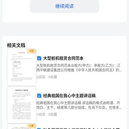
的
继续阅读
领
导：
又
调，形成了工作合力。
一
相关文档
付费
年
大型桩机租赁合同范本
的
大型桩机租赁合同范本出租方(甲方)：承租方(乙方)：江
西中联建设集团公司根据《中华人民共和国合同法》的
工
规定，给双方协商一致，就乙方向甲方承租以下设备达
2
阅读
0
收藏
成协议：一、设备使用地点及工程情况;赣县梅林镇杨仙
作
二、工作中存在的不足
即
经典祖国在我心中主题讲话稿
将
经典祖国在我心中主题讲话稿 讲话稿的格式由称谓、开
场白、主干、结尾等几部分组成。在当下社会，在很多
情况下我们需要用到讲话稿，你知道讲话稿怎样才能写
过
1
阅读
0
收藏
的好吗？下面小编给大家整理了经典祖国在我心中主题
去，
付费