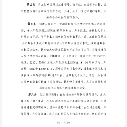
de
仅
(试行)
供
个
人
第一条
使
用
NurfürdenpersönlichenfürStudien,
Forschung,zukommerziellenZweckenverwendet
werden
NurfürdenpersönlichenfürStudien,
Forschung,zukommerziellenZweckenverwendet
werden
第二条
人
力
资
源
仅供个
管
理