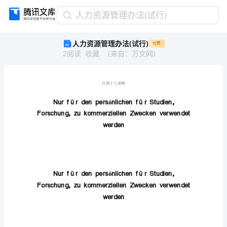
人
人力资源管理办法(试行)
力
人力资源管理办法(试行)
付费
资
2
阅读
收藏
（
来自
：
万文网
）
源
管
理
办
仅供个
法
(试
行)