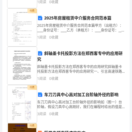
生
1
阅读
0
收藏
第六条
机
付费
活
2025年房屋租赁中介服务合同范本篇
力
2025年房屋租赁中介服务合同范本篇甲方（出租方）：
的
____身份证号：____乙方（承租方）：____身份证号：____
丙方（中介方）：____营业执照号：____根据《中华人民
用
1
阅读
0
收藏
共和国合同法》、《中华
人
机
斜轴墨卡托投影方法在郑西客专中的应用研
制，
仅供个
究
促
斜轴墨卡托投影方法在郑西客专中的应用研究斜轴墨卡
进
托投影方法在郑西客专中的应用研究一、引言高速铁路
的建设和运营需要空间地理信息系统（GIS）的支持。空
公
1
阅读
0
收藏
间信息在高速铁路建设和运营中是不可或缺的，包括线
司
路设
付费
内
车刀刀具中心高对加工台阶轴外径的影响
部
车刀刀具中心高对加工台阶轴外径的影响如（图一）台
人
阶轴，假设刀具中心高刚好，我们在编程时给出的值是
X6.2、如（图二）①6偏移量为：COS a =1/3a=70.5。
力
3
阅读
0
收藏
al=19.5°tgal=l/XX=
资
付费
源