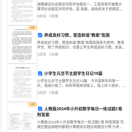
第五条
道路建设社会稳定风险评估报告一、工程背景开展重大
期
事项社会稳定风险评估，是 县委、县政府关于抓稳定、
规
促和谐，增强党的执政能力的重要决策，是以人为本、
4
阅读
0
收藏
改善民生、维护广大人民群众利益、保障重大事项顺利
范
实
化
付费
管
养成良好习惯，营造和谐“教案”氛围
理
养成良好习惯，营造和谐“教案”氛围氛围身为老师，教育
的
学生，除了传授知识，也要让学生养成良好习惯。而良
好的习惯不是光靠口头教导就可以，需要我们从各个方
需
2
阅读
0
收藏
面入手，让学生在日常中能够感知到良好习惯的必要
要,
性，这
加
小学生元旦节主题学生日记10篇
快
小学生元旦节主题学生日记10篇 今天是新年的第一
建
天，我高兴极了。妈妈带我来到街上，街上的人很多，
立
特别是卖气球的老奶奶，旁边围着有说有笑的孩子，我
3
阅读
0
收藏
忍不住也过去了，我看着漂亮的大气球，我回过头对妈
新
妈说：
型
付费
人教版2024年小升初数学每日一练试题C卷
的
附答案
充
人教版2024年小升初数学每日一练试题C卷 附答案题 号
满
填空题选择题判断题计算题综合题应用题总分得 分考试
须知：