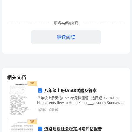
办
法
(试
更多完整内容
行)
第
仅供个
继续阅读
一
章
总
则
第三条
第
一
相关文档
条
付费
为
八年级上册Unit3试题及答案
适
第四条
八年级上册英语Unit3单元检测题I. 选择题（20%）1.
应
His parents flew to Hong Kong ____a sunny Sunday. A.
in B. on
公
1
阅读
0
收藏
司
付费
运
道路建设社会稳定风险评估报告
营