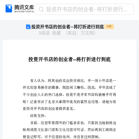
投
投资开书店的创业者--将打折进行到底
资
投资开书店的创业者--将打折进行到底
付费
开
3
阅读
收藏
（
来自
：
万文网
）
书
店
的
创
业
-
者-
-