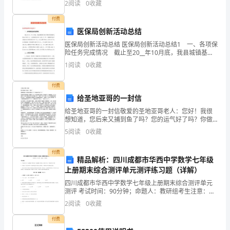
2
阅读
0
收藏
分，满分100分，考试时间90分钟2、答卷前，考生务
容
付费
易
8
医保局创新活动总结
医保局创新活动总结 医保局创新活动总结1 一、各项保
操
险任务完成情况 截止至20__年10月底，我县城镇基本
医疗保险参保缴费人数达100831人，占任务数89100 人
作
1
阅读
0
收藏
的113.17%，城镇基本医疗
的
付费
给圣地亚哥的一封信
雅
给圣地亚哥的一封信敬爱的圣地亚哥老人：您好！我很
事，
想知道，您后来又捕到鱼了吗？您的运气好了吗？你做
的所有事情都让我敬佩！你坚韧不拔的毅力和超乎寻常
5
阅读
0
收藏
既
的勇气时时激励着我；你对生活的乐观以及积极向上的
态度值得
悠
付费
精品解析：四川成都市华西中学数学七年级
上册期末综合测评单元测评练习题（详解）
闲
四川成都市华西中学数学七年级上册期末综合测评单元
又
测评 考试时间：90分钟；命题人：教研组考生注意：
1、本卷分第I卷（选择题）和第Ⅱ卷（非选择题）两部
2
阅读
0
收藏
赚
分，满分100分，考试时间90分钟2、答卷前，考生务
付费
钱。