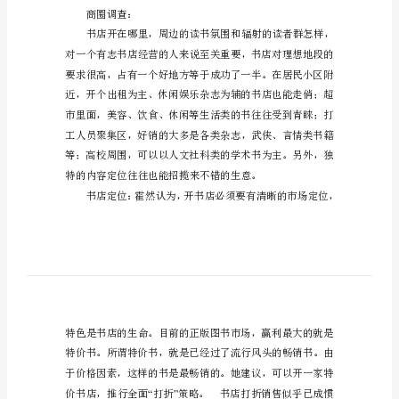
将
打
折
进
意投资开书店的创业
行
政策支持：
到
底
投
资
商圈调查：
开