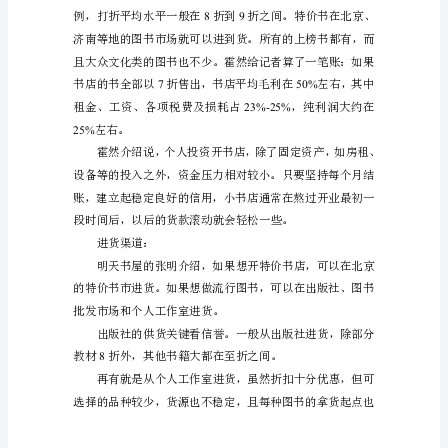
书
店
的
创
业
者-
-
将
打
折
进
行
到