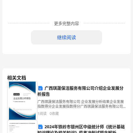
底
有
人
更多完整内容
认
继续阅读
为，
同
其
他
相关文档
的
“”
广西琪晟保洁服务有限公司介绍企业发展分
析报告
实
8
广西琪晟保洁服务有限公司 企业发展分析结果企业发展
业
指数得分企业发展指数得分广西琪晟保洁服务有限公司
综合得分说明：企业发展指数根据企业规模、企业创
1
阅读
0
收藏
投
新、企业风险、企业活力四个维度对企业发展情况进行
评价。
资
2024年铁岭市银州区中级统计师《统计基础
知识理论及相关知识》临考冲刺试题含解析