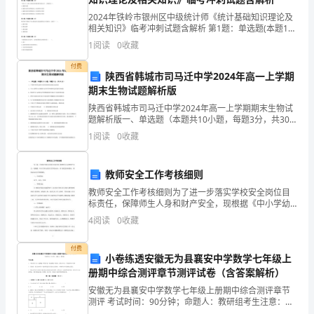
相
2024年铁岭市银州区中级统计师《统计基础知识理论及
相关知识》临考冲刺试题含解析 第1题：单选题(本题1
比，
分)对存货周转率进行分析时，不需要分析的是（ ）。A.
1
阅读
0
收藏
企业季节性生产的变化B.存货批量的变化C.
开
25%
左右。
付费
陕西省韩城市司马迁中学2024年高一上学期
一
期末生物试题解析版
间
陕西省韩城市司马迁中学2024年高一上学期期末生物试
题解析版一、单选题（本题共10小题，每题3分，共30
小
分）1、下列科学研究过程中没有用到同位素标记法的是
1
阅读
0
收藏
A．卡尔文探明CO2的碳在光合作用中的转化途径
书
教师安全工作考核细则
店
教师安全工作考核细则为了进一步落实学校安全岗位目
是
标责任，保障师生人身和财产安全，现根据《中小学幼
进货渠道：
儿园安全管理办法》，结合我校实际情况，特制定本安
4
阅读
0
收藏
全考核细则：一、考核原则：公平、公正、客观二、考
一
核方法：
付费
件
小卷练透安徽无为县襄安中学数学七年级上
册期中综合测评章节测评试卷（含答案解析）
比
安徽无为县襄安中学数学七年级上册期中综合测评章节
批发市场和个人工作室进货。
较
测评 考试时间：90分钟；命题人：教研组考生注意：
1、本卷分第I卷（选择题）和第Ⅱ卷（非选择题）两部