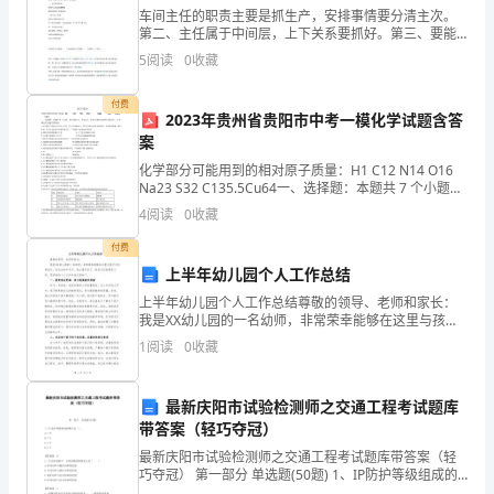
产
车间主任的职责主要是抓生产，安排事情要分清主次。
第二、主任属于中间层，上下关系要抓好。第三、要能
管
看人用人，许多事情不要管太细。第四、要能看见、找
5
阅读
0
收藏
到、争取、分配各种好处。第五、要有自己的小团体，
理
通过小团
付费
知
2023年贵州省贵阳市中考一模化学试题含答
理
案
识》
化学部分可能用到的相对原子质量：H1 C12 N14 O16
Na23 S32 C135.5Cu64一、选择题：本题共 7 个小题，
过
每小题 2 分，共 14 分。在每小题给出的四个选项中，只
4
阅读
0
收藏
有一项是符
关
付费
检
上半年幼儿园个人工作总结
上半年幼儿园个人工作总结尊敬的领导、老师和家长：
测
我是XX幼儿园的一名幼师，非常荣幸能够在这里与孩子
们共同成长。在过去的半年中，我主要负责了一班宝贝
试
1
阅读
0
收藏
们的教育工作，现将我的个人工作总结汇报如下。一、
程项目管理的人员。
教育观
题
最新庆阳市试验检测师之交通工程考试题库
A、企业主要负责人
A
带答案（轻巧夺冠）
最新庆阳市试验检测师之交通工程考试题库带答案（轻
B、项目负责人
卷
巧夺冠） 第一部分 单选题(50题) 1、IP防护等级组成的
数字有（）。A.1个B.2个C.3个D.4个【答案】：B2、在