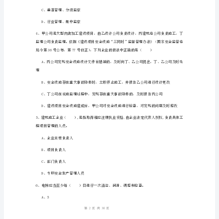
检
C、管理因素、技术因素和个体因素
测
D、生产过程因
试
题
A
卷
A、宣传娱乐法、课堂讲授法、操作示范法
附
B、宣传娱乐法、课堂讲授法、实操演练法
解
C、案例研讨法、课堂讲授法、操作示范法
1
30
第页共页
析