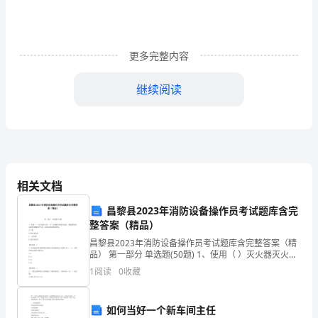
2024
安
全
更多完整内容
工
继续阅读
程
D、案例研讨法、课堂讲授法、实操演练法
师
资
格
A、垂直管理、集中监察
相关文档
考
B、行业管理、分级监察
昌黎县2023年消防设备操作员考试题库含完
试
整答案（精品）
C、垂直管理、分级监察
《安
昌黎县2023年消防设备操作员考试题库含完整答案（精
品） 第一部分 单选题(50题) 1、使用（ ）灭火器灭火
时，手一定要握在喷筒木柄处，接触喷筒或金属管要戴
全
D、行业管理、集中监察
1
阅读
0
收藏
防护手套，以防局部皮肤被冻伤。A.干
生
如何当好一个新车间主任