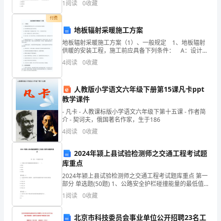
附
1
阅读
0
收藏
C、部门负责人
交流电路中，功率因数的物
解
付费
D、专职安全生产管理人员
地板辐射采暖施工方案
析
地板辐射采暖施工方案（1）、一般规定 1、地板辐射
供暖的安装工程，施工前应具备下列条件： A：设计图
考
纸及其它技术文件齐全。 B：经批准的施工方案或施工
4
阅读
0
收藏
组织、设计，已进行技术交底。 C：施工力量
试
A、5
须
人教版小学语文六年级下册第15课凡卡ppt
2
30
第页共页
教学课件
知：
- 凡卡 - 人教课标版小学语文六年级下第十五课 - 作者简
介 - 契诃夫，俄国著名作家，生于186
1、
4
阅读
0
收藏
考
2024年颍上县试验检测师之交通工程考试题
试
库重点
时
2024年颍上县试验检测师之交通工程考试题库重点 第一
部分 单选题(50题) 1、公路安全护栏碰撞能量的最低值
为（ ）。A.50kJB.40kJC.90kJD.100kJ【答案】：B2、双
间：
1
阅读
0
收藏
涂
150
北京市科技委员会事业单位公开招聘23名工