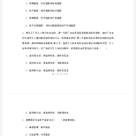
1、考试时间：150分钟，本卷满分为100分。
《安
全
生
姓名：
______
产
考号：
______
管
理
知
识》
为（）
过
A、物理因素、化学因素和生物因素
关
B、生产因素、难关因素和经济因素