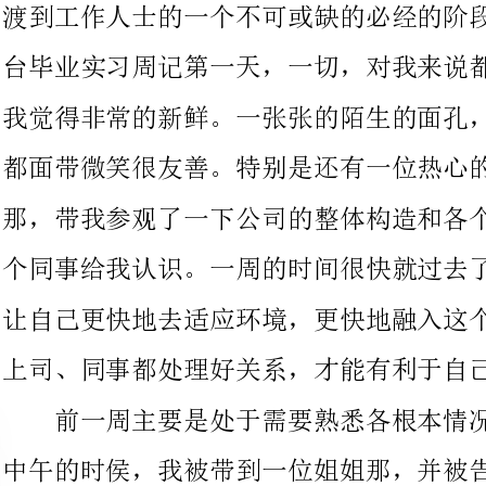
都面带微笑很友善。特别是还有一位热心的同事，带着我逛这逛
那，带我参观了一下公司的整体构造和各个部门，还给我介绍了几
个同事给我认识。一周的时间很快就过去了，在这一周里，我尽量
让自己更快地去适应环境，更快地融入这个大集体中，因为只有和
上司、同事都处理好关系，才能有利于自己工作的展开。
前一周主要是处于需要熟悉各根本情况的状态，这周一的快到
中午的时侯，我被带到一位姐姐那，并被告知我以后就跟着她学，
我很乐意，因为姐姐很热情地接待了我，还带着我和她一起吃了午
饭，下午姐姐给我谈了一下她的工作概况和她的主要职责，我都记
在了心里，因为这可能就是我将来要承担的职责。这一周，貌似对
周围的人和事相对熟悉了，没有酒店前台毕业实习周记第一周那么
手足无措，还有就是还好遇上了比较好的同事们，教会我很多东