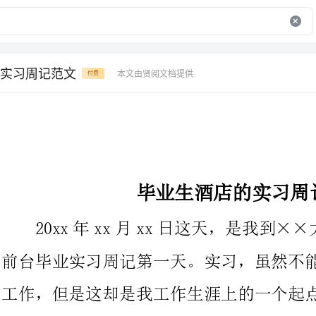
实习周记范文
本文由贤阅文档提供
付费
毕业生酒店的实习周记范文
20xx年xx月xx日这天，是我到××大酒店前台实习的酒
前台毕业实习周记第一天。实习，虽然不能算是一个真正意义上的
工作，但是这却是我工作生涯上的一个起点，也是从学生的时代过
渡到工作人士的一个不可或缺的必经的阶段。刚进入酒店的酒店前
台毕业实习周记第一天，一切，对我来说都非常的陌生，但是也让
我觉得非常的新鲜。一张张的陌生的面孔，虽然彼此并不认识但是