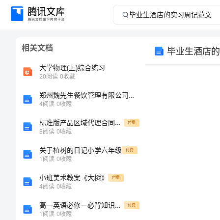
毕
业
相关文档
毕业生酒店的
生
大学物理(上)综合练习
酒
20
阅读
0
收藏
郑州魏先生餐饮管理有限公司介绍企业发展分析报告
店
4
阅读
0
收藏
的
标准版产品区域代理合同范本
付费
3
阅读
0
收藏
实
关于植树的日记小学六年级
付费
1
阅读
0
收藏
习
小班美术教案《大树》
付费
周
4
阅读
0
收藏
高一英语必修一必背知识点整理
付费
记
1
阅读
0
收藏