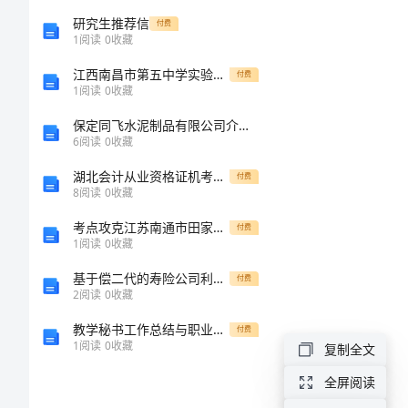
范
研究生推荐信
付费
1
阅读
0
收藏
文
江西南昌市第五中学实验学校数学七年级上册第四单元几何图形初步章节练习试题（含答案解析版）
付费
1
阅读
0
收藏
毕
保定同飞水泥制品有限公司介绍企业发展分析报告
业
6
阅读
0
收藏
生
湖北会计从业资格证机考会计电算化真题一
付费
8
阅读
0
收藏
酒
考点攻克江苏南通市田家炳中学数学七年级上册第三章一元一次方程方程必考点解析练习题（详解）
付费
店
1
阅读
0
收藏
的
基于偿二代的寿险公司利率风险问题研究的开题报告
付费
2
阅读
0
收藏
实
习
教学秘书工作总结与职业发展（模板16篇）
付费
1
阅读
0
收藏
复制全文
周
全屏阅读
记