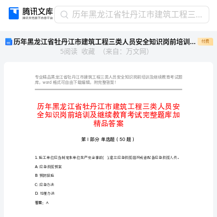
历
历年黑龙江省牡丹江市建筑工程三类人员安全知识岗前培训及继续教育考试完整题库加精品答案
年
历年黑龙江省牡丹江市建筑工程三类人员安全知识岗前培训及继续教育考试完整题库加精品答案
付费
黑
5
阅读
收藏
（
来自
：
万文网
）
龙
江
省
牡
word
库，
丹
江
市