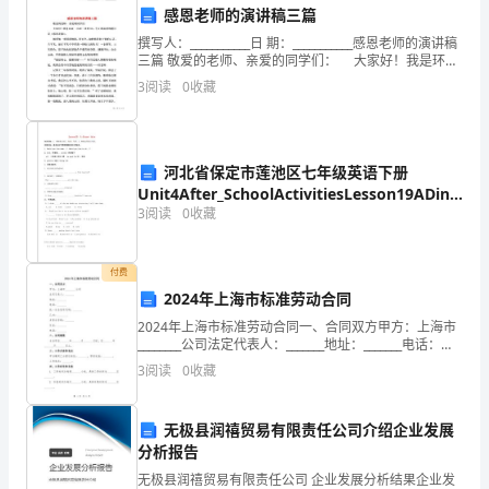
感恩老师的演讲稿三篇
品
撰写人：___________日 期：___________感恩老师的演讲稿
三篇 敬爱的老师、亲爱的同学们： 大家好！我是环南
答
一小四三班的xx，今天我演讲的题目是《感恩老
3
阅读
0
收藏
师》。 师爱如
A:
案
历
河北省保定市莲池区七年级英语下册
C:
Unit4After_SchoolActivitiesLesson19ADinnerD
年
D:,
3
阅读
0
收藏
练习无答案新版冀教版
黑
答案：D
付费
龙
2024年上海市标准劳动合同
江
6
2024年上海市标准劳动合同一、合同双方甲方：上海市
以下哪项措施是防止高处坠落事故的有效手段
________公司法定代表人：_______地址：_______电话：
省
_______统一社会信用代码：_______乙方：________身份证
A:
作业人员正确使用安全带
3
阅读
0
收藏
号
牡
B:
随意堆放建筑材料
无极县润禧贸易有限责任公司介绍企业发展
丹
C:
施工现场缺乏照明
分析报告
江
无极县润禧贸易有限责任公司 企业发展分析结果企业发
D:
作业人员不佩戴安全帽