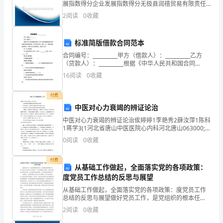
展指数得分企业发展指数得分无极县润禧贸易有限责任
市
公司综合得分说明：企业发展指数根据企业规模、企业
答案：A
2
阅读
0
收藏
创新、企业风险、企业活力四个维度对企业发展情况进
建
行评
标准简版借款合同范本
筑
合同编号：__________甲方（借款人）：__________乙方
工
（贷款人）：__________根据《中华人民共和国合同
法》、《中华人民共和国民法典》及其他相关法律法规
16
阅读
0
收藏
程
的规定，甲乙双方在平等、
三
付费
中医对心力衰竭的辨证论治
类
中医对心力衰竭的辨证论治俟婷婷1李艳秀2薛汝萍1陈科
1蒋学3(1河北省唐山中医医院心内科河北唐山063000;2
人
河北省玉出县计划牛育中心医院心内科河北唐山
0
阅读
0
收藏
063000;3河北省开滦医疗集团范各庄医院心
员
付费
安
从基础工作做起，全面落实党的各项政策：
度党员工作总结的反思与展望
全
从基础工作做起，全面落实党的各项政策：度党员工作
总结的反思与展望做好党员工作，是党组织的根本任
知
务，是党组织建设的重中之重。基础工作是党员工作的
2
阅读
0
收藏
基石，只有从基础工作做起，才能全面落实党的各项政
识
策，为党员