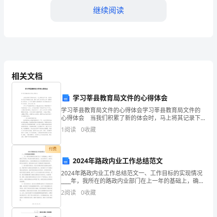
教
继续阅读
育
word
库，
考
C:
警告
试
相关文档
D:
指示
完
答案：B
学习莘县教育局文件的心得体会
学习莘县教育局文件的心得体会学习莘县教育局文件的
整
心得体会 当我们积累了新的体会时，马上将其记录下
4.()
来，这样有利于我们不断提升自我。很多人都十分头疼
脚手架上各构配件拆除时。
1
阅读
0
收藏
怎么写一篇精彩的心得体会，以下是小编帮大家整理的
题
学
A:,,
付费
库
B:,
应在高处将构配件捆绑在一
2024年路政内业工作总结范文
2024年路政内业工作总结范文一、工作目标的实现情况
C:
可将配件一个个地抛掷到地面
加
____年，我所在的路政内业部门在上一年的基础上，确定
了新的工作目标，即以提升道路交通安全、优化交通运
2
阅读
0
收藏
D:
严禁抛掷至地面
行、推动交通设施建设为核心，全面加强路政内业工
精
答案：D