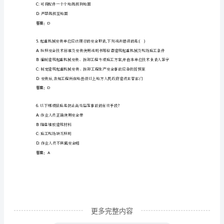
全
B:
随意设置
知
C:
醒目位置设置
识
D:
隐蔽位置设置
岗
答案：C
前
3
下列哪项不是建筑施工现场的安全标志的作用
培
A:
禁止
训
B:
装饰
及
继
续
更多完整内容