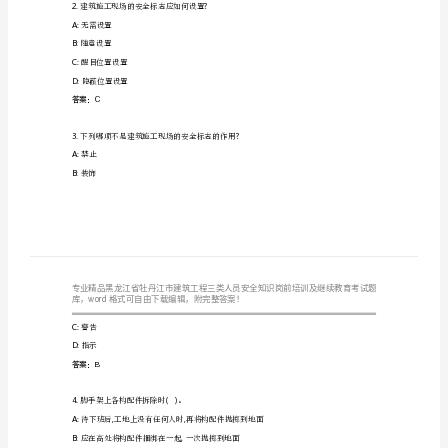
建
筑
工
程
1.(),
A:
应急救援预案
三
B:
预防措施
类
C:
应急办法
人
D:
处理办法
答案：A
员
安
2.?
建筑施工现场的安全标志应如何设置
A:
无需设置