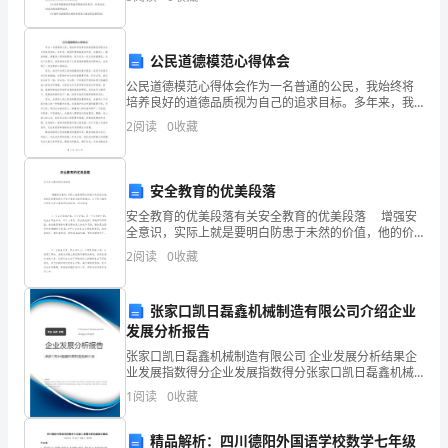
理，加强党员教育的重要制度，是我党经过
分。
2、
对条款予以说明
公民道德模范心得体会
请
公民道德模范心得体会作为一名普通的公民，我始终将
培养良好的道德品质视为自己的追求目标。多年来，我
首
始终秉持着诚实守信、友善待人、勤奋奉献、尊重他人
2
阅读
0
收藏
等道德原则，努力成为一名公民道德模范。在这个过程
中，我深
先
按
2
43
第页共页
安全教育的优美段落
安全教育的优美段落有关安全教育的优美段落 增强安
要
全意识，实际上就是要明白防患于未然的价值，他的价
值要远远大于发生事故后的吸取教训。以下是小编带来
求
2
阅读
0
收藏
的有关安全教育的优美段落，欢迎阅读。
在
张家口凯日磊鑫机械制造有限公司介绍企业
试
发展分析报告
张家口凯日磊鑫机械制造有限公司 企业发展分析结果企
卷
业发展指数得分企业发展指数得分张家口凯日磊鑫机械
制造有限公司综合得分说明：企业发展指数根据企业规
的
1
阅读
0
收藏
模、企业创新、企业风险、企业活力四个维度对企业发
展情
指
精品解析：四川德阳外国语学校数学七年级