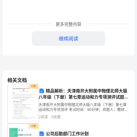
能
力
测
更多完整内容
试
继续阅读
试
A、基本一致
题
B、前者大于后者
B
卷
C、前者小于后者
相关文档
考
付费
D、两者无关
精品解析：天津南开大附属中物理北师大版
八年级（下册）第七章运动和力专项测评试题
试
（含答案解析）
4、理财活动与（）经济政策息息相关。
天津南开大附属中物理北师大版八年级（下册）第七章
须
运动和力专项测评 考试时间：90分钟；命题人：教研组
考生注意：1、本卷分第I卷（选择题）和第Ⅱ卷（非选择
A、微观
2
阅读
0
收藏
知：
题）两部分，满分100分，考试时间90分钟2、答
付费
1、
B、市场
公司后勤部门工作计划