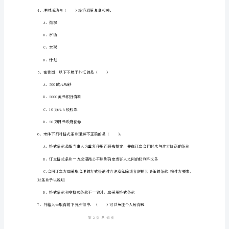
D、金融衍生品
中
级
银
行
从
业
资
格
《个
数额（）
人
1
43
第页共页
理
财》