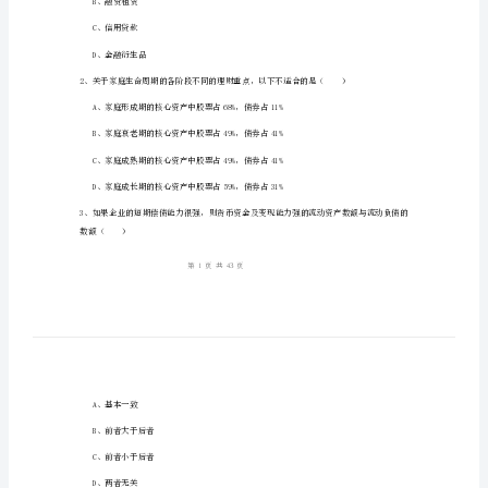
理
财》
能
姓名：_______
力
考号：_______
测
试
1、从本质上说，回购协议是一种（）
试
A、以证券为抵押品的抵押贷款
题
B、融资租赁
B
C、信用贷款
卷