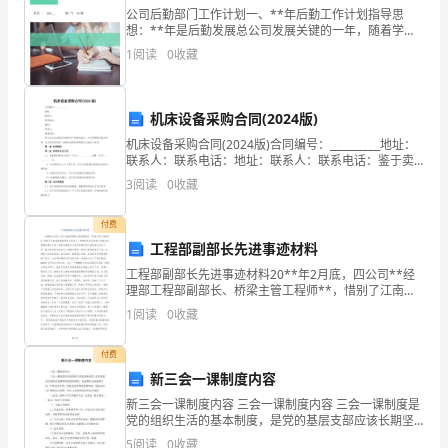
考
公司后勤部门工作计划一、**年后勤工作计划指导思
C、宏观
想：**年是后勤发展总公司发展关键的一年，随着学院
试
新校区建设工程初具规模，学院的后勤管理和服务工作
1
阅读
0
收藏
面将愈来愈广，后勤发展总公司将围绕学院党委和行政
D、计划
时
工作的
5、在我国，以下不属于外汇的是（）
间：
机床设备采购合同(2024版)
机床设备采购合同(2024版)合同编号：__________地址：
120
A、500欧元现钞
联系人：联系电话：地址：联系人：联系电话：鉴于卖
方具备机床设备的生产和供应能力，买方需要购买机床
分
3
阅读
0
收藏
设备，双方经友好协商，就机床设备的采购
B、2000美元银行存款
钟，
付费
C、10万元A股股票
工程部副部长先进事迹材料
本
工程部副部长先进事迹材料20**年2月底，四公司**经
卷
理部工程部副部长、桥梁主管工程师**，惜别了江南初
D、20万日元政府债券
春意浓的家乡和亲人，短暂的冬
1
阅读
0
收藏
满
6、宋体下列对格式条款理解不正确的是（）。
分
付费
新三会一课制度内容
为
新三会一课制度内容 三会一课制度内容 三会一课制度是
党的组织生活的基本制度，是党的基层支部应该长期坚
100
持的重要制度，也是健全党的组织生活，严格党员管
5
阅读
0
收藏