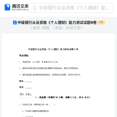
中
中级银行从业资格《个人理财》能力测试试题B卷
级
中级银行从业资格《个人理财》能力测试试题B卷
付费
银
1
阅读
收藏
（
来自
：
尚阅文库
）
行
从
业
资
格
《个
考试须知：
人
1、考试时间：120分钟，本卷满分为100分。