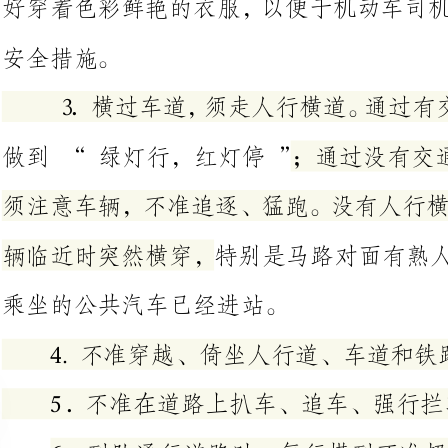
做到“绿灯行，红灯停”；通过没有交通信号控制的人行横道，
须注意车辆，不准追逐、猛跑。没
辆临近时突然横穿，特别是马路对
乘坐的公共汽车已经进站。
4.不准穿越、倚坐人行道、车道和铁路道口的护栏。
5．不准在道路上扒车、追车、强行拦车或抛物击车。
6．列队通行道路时，每行横列
人行道上行进。列队横过车行道时
行横道的，须直行通过；长列队伍在必要时，可以暂时中断通过。
7.集体外出时，最好有组织、有
要相互追逐、打闹、嬉戏;行走时