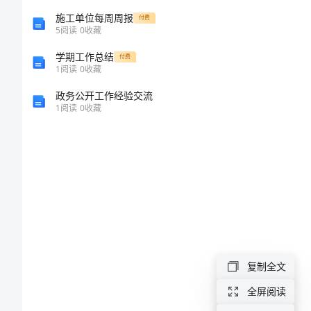
交
施工单位每周周报
付费
通
5
阅读
0
收藏
安
学期工作总结
付费
1
阅读
0
收藏
全
政务公开工作经验交流
制
1
阅读
0
收藏
度
1．
在
道
路
上
复制全文
行
全屏阅读
走，