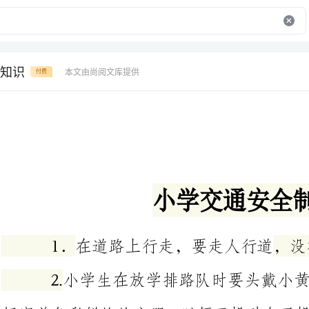
知识
本文由尚阅文库提供
付费
学
全
制
度
小
交
通
安
1．在道路上行走，要走人行道，没有人
2.小学生在放学排路队时要头
好穿着色彩鲜艳的衣服，以便于机