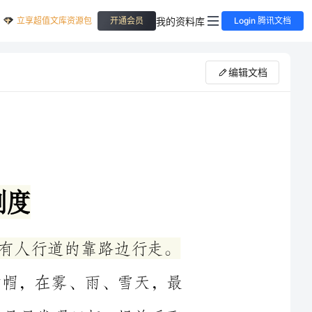
立享超值文库资源包
我的资料库
开通会员
Login 腾讯文档
编辑文档
行道的靠路边行走。
戴小黄帽，在雾、雨、雪天，最
动车司机尽早发现目标，提前采取
3．横过车道，须走人行横道。通过有交通信号控制的人行横道，