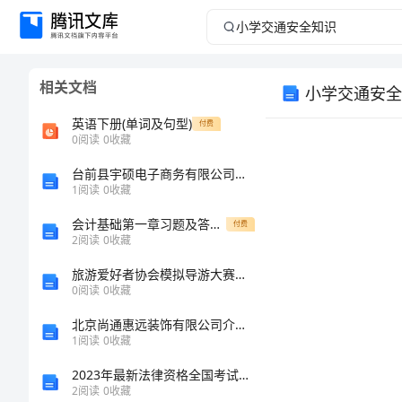
小
学
相关文档
小学交通安全
交
英语下册(单词及句型)
付费
通
0
阅读
0
收藏
台前县宇硕电子商务有限公司介绍企业发展分析报告
安
1
阅读
0
收藏
全
会计基础第一章习题及答案1
付费
2
阅读
0
收藏
知
旅游爱好者协会模拟导游大赛策划书
0
阅读
0
收藏
识
北京尚通惠远装饰有限公司介绍企业发展分析报告
小
1
阅读
0
收藏
安全措施。
学
2023年最新法律资格全国考试题库（完整版）
2
阅读
0
收藏