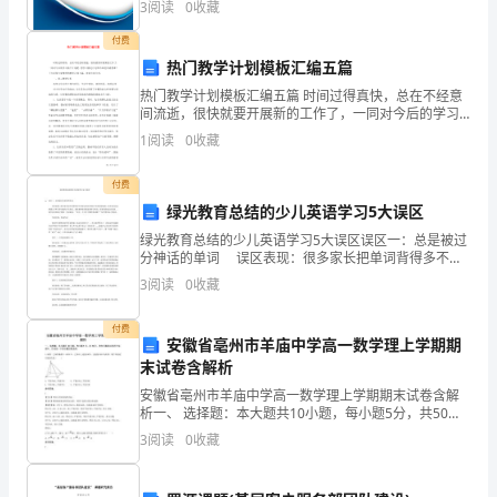
3
阅读
0
收藏
5
首
企业创新、企业风险、企业活力四个维度对企业发展情
况进
理学环境物理学等关系极为密切
、。（
对
付费
要
6
热门教学计划模板汇编五篇
7
前
热门教学计划模板汇编五篇 时间过得真快，总在不经意
间流逝，很快就要开展新的工作了，一同对今后的学习
错
）
提。
做个计划吧。想学习拟定计划却不知道该请教谁？下方
1
阅读
0
收藏
8、，
是帮大家整理的教学计划5篇，欢迎大家分享。
对
）
2、
付费
9
室
绿光教育总结的少儿英语学习5大误区
绿光教育总结的少儿英语学习5大误区误区一：总是被过
位对
。（）
内
分神话的单词 误区表现：很多家长把单词背得多不多
视为英语学得好不好的重要标准；还有家长把老师课上
3
阅读
0
收藏
设
不听写单词视为不负责任，要求老师每节课必须听写单
词
计
付费
安徽省亳州市羊庙中学高一数学理上学期期
是
末试卷含解析
安徽省亳州市羊庙中学高一数学理上学期期末试卷含解
建
析一、 选择题：本大题共10小题，每小题5分，共50
分。在每小题给出的四个选项中，只有是一个符合题目
3
阅读
0
收藏
筑
要求的1. 如图，已知四棱锥P﹣ABCD中，已知PA
设