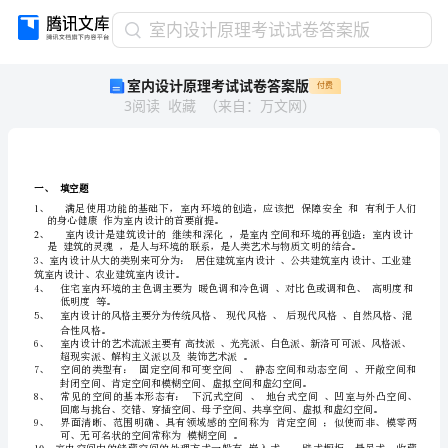
室
室内设计原理考试试卷答案版
内
室内设计原理考试试卷答案版
付费
设
3
阅读
收藏
（
来自
：
万文网
）
计
原
理
考
试
一
、
填
空
题
试
1
、
的身心健康作为室内设计的首要前提
。
卷
2
、
室内设计是建筑设计的继续和深化