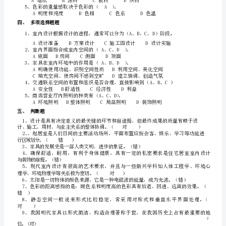
用
12
14
功
果
。
能
17
18
的
型艺术创新意识
、。
基
、
办
公
建
筑
房
间
的
组
成
按
其
功
能
性
质
分
有
：
础
附属设施用房
。
下，
选
择
题
二
、
室
、
（
1B“
内
精神上的要求保障生活生产活动的需
环
境
CD
的
创