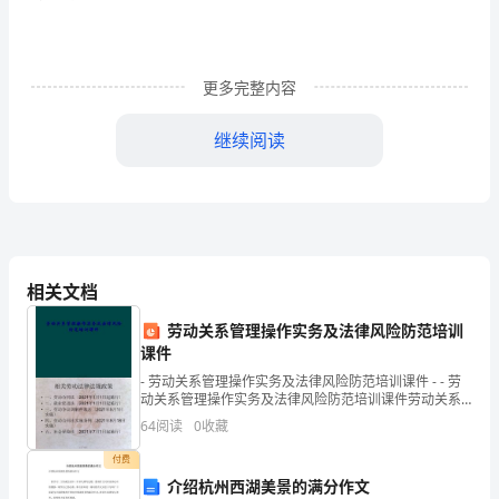
造，
应
该
更多完整内容
把
平面图包括家具常用比例为
、（），（
继续阅读
保
障
AB
配角主角
安
CD
促销都不对
全
相关文档
装饰材料
。
和
劳动关系管理操作实务及法律风险防范培训
有
课件
）
。
色彩的重量感取决于色彩的
5、（A
- 劳动关系管理操作实务及法律风险防范培训课件 - - 劳
利
动关系管理操作实务及法律风险防范培训课件劳动关系
管理操作实务及法律风险防范培训课件相关劳动法律法
四
、
多
项
选
择
题
题
64
阅读
0
收藏
于
付费
人
介绍杭州西湖美景的满分作文