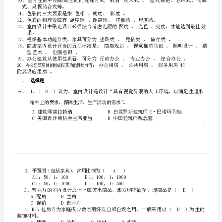
答
筑室内设计农业建筑室内设计
、。
案
4、
低明度等
。
版
合性风格
。
一、
填
超现实派解构主义派以及装饰艺术派
7
空
题
常见的空间的基本形态有
：
1、
9、
满
可无可名状的空间常称为模糊空间
、。
足
10
式桌橱结合式等
、。
使
11
色彩的三大要素是指色相明度彩度