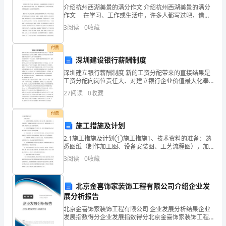
们
介绍杭州西湖美景的满分作文 介绍杭州西湖美景的满分
作文 在学习、工作或生活中，许多人都写过吧，借助
室内界面指合成室内空间的
2、（A、C、D
的
作文可以宣泄心中的情感，调节自己的心情。那么你知
3
阅读
0
收藏
ABCD
底面房间侧面顶面
道一篇好的作文该怎么写吗？下面是为大家收集的介绍
身
杭
家具在室内环境中的作用是
3、（A、B、D
付费
心
深圳建设银行薪酬制度
深圳建立银行薪酬制度 新的工资分配带来的直接结果是
健
工资分配向岗位责任大、对建立银行企业价值最大化奉
ABC
献大的倾斜，促使员工在实现建立银行企业价值最大化
康
27
阅读
0
收藏
的过程中实现个人价值的最大化 对于建行的每一个员工
）
。
商店营业厅内照明的种类有
5、（A、C、D
而言
作
付费
施工措施及计划
为
五
、
判
断
题
2.1施工措施及计划①施工措施1、技术资料的准备：熟
室
悉图纸（制作加工图、设备安装图、工艺流程图），加
强施工前的图纸自审和会审工作；熟悉相关施工工艺流
计施工用材与业主关系的整体协调
、、、。（
3
阅读
0
收藏
内
程；收集相关设备及材料的资料；2、有针对性地编制施
2
工
设
行区域划分
。（
错
）
北京金喜饰家装饰工程有限公司介绍企业发
3
展分析报告
计
4
、，，，
北京金喜饰家装饰工程有限公司 企业发展分析结果企业
的
发展指数得分企业发展指数得分北京金喜饰家装饰工程
与装饰的前提错
。（）
有限公司综合得分说明：企业发展指数根据企业规模、