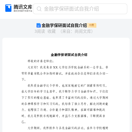
金
金融学保研面试自我介绍
融
金融学保研面试自我介绍
付费
学
3
阅读
收藏
（
来自
：
尚阅文库
）
保
研
面
试
自
我
尊敬的评委老师们：
介