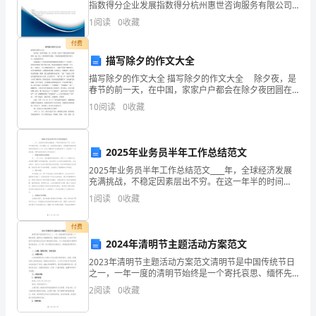
指数得分企业发展指数得分杭州惠世咨询服务有限公司
综合得分说明：企业发展指数根据企业规模、企业创
加
1
阅读
0
收藏
新、企业风险、企业活力四个维度对企业发展情况进行
评价。
保
付费
描写除夕的作文大全
研
描写除夕的作文大全 描写除夕的作文大全 除夕夜，是
春节的前一天，在中国，家家户户都会在除夕夜团圆在
面
一起，吃上一顿美味的年夜饭。下面是收集的描写除夕
10
阅读
0
收藏
的大全，欢送阅读参考！ 夜幕降临了！等候多时的
试，
并
2025年业务员半年工作总结范文
在
2025年业务员半年工作总结范文____年，全球经济发展
充满挑战，不稳定因素层出不穷。在这一年半的时间
此
里，作为销售人员，我深感肩负重任，怀着强烈的使命
1
阅读
0
收藏
感和紧迫感投身于工作。经过不懈的努力和持续的学
向
习，
付费
各
2024年清明节主题活动方案范文
2023年清明节主题活动方案范文清明节是中国传统节日
位
之一，一年一度的清明节始终是一个寄托哀思、缅怀先
人的重要时刻。随着社会的发展，人们对于传统节日的
老
2
阅读
0
收藏
庆祝方式也在不断创新与改变。为了丰富2023年清明节