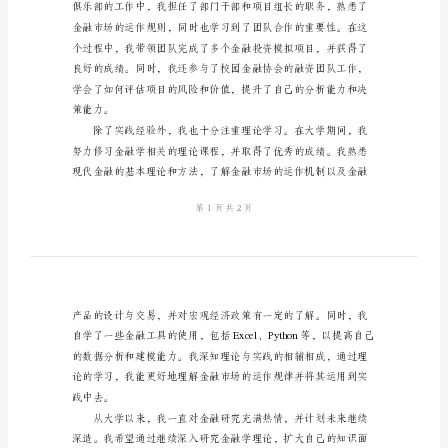
绍
下。
金
融
学
保
研
面
试
自
己。
我
介
绍