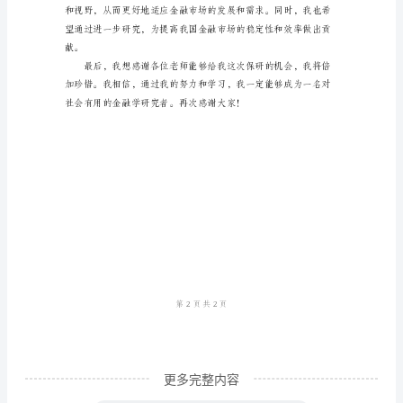
尊
敬
的
评
委
策能力。
老
师
们：
大
家
好！
我
更多完整内容
是