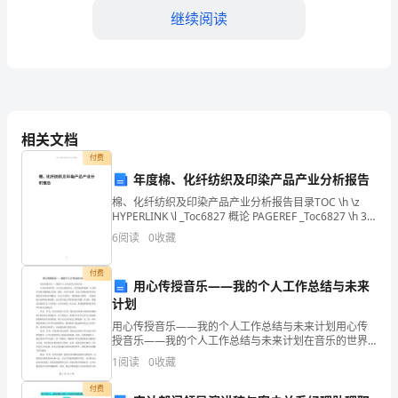
来
继续阅读
自
XX
大
学
相关文档
付费
经
年度棉、化纤纺织及印染产品产业分析报告
济
棉、化纤纺织及印染产品产业分析报告目录TOC \h \z
HYPERLINK \l _Toc6827 概论 PAGEREF _Toc6827 \h 3
践中去。
学
HYPERLINK \l _Toc29209
6
阅读
0
收藏
院
付费
用心传授音乐——我的个人工作总结与未来
金
计划
融
用心传授音乐——我的个人工作总结与未来计划用心传
授音乐——我的个人工作总结与未来计划在音乐的世界
系
里，人们可以放松身心，享受美妙的旋律，在音符中寻
1
阅读
0
收藏
找灵魂的独立空间。我是一名音乐老师，在这个美妙的
的
世界里传
付费