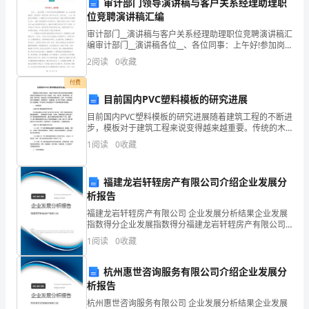
献。
审计部门领导演讲稿与客户关系经理助理职
一
位竞聘演讲稿汇编
审计部门__演讲稿与客户关系经理助理职位竞聘演讲稿汇
名
编审计部门__演讲稿各位__、各位同事：上午好!参加岗
位竞聘我是第一次，在此先谢谢诸位。首先我作一自我
学
2
阅读
0
收藏
介绍。我今年xx岁，大专文化，__人士，高级会
付费
生，
目前国内PVC塑料模板的研究进展
非
目前国内PVC塑料模板的研究进展随着建筑工程的不断进
步，模板对于建筑工程来说变得越来越重要。传统的木
常
质模板由于存在的一些缺陷，例如：造价高、使用寿命
1
阅读
0
收藏
短、易受潮、易变形等，因此出现了多种新型的模板材
荣
料。
福建龙岩轩轾房产有限公司介绍企业发展分
幸
析报告
能
福建龙岩轩轾房产有限公司 企业发展分析结果企业发展
指数得分企业发展指数得分福建龙岩轩轾房产有限公司
有
综合得分说明：企业发展指数根据企业规模、企业创
1
阅读
0
收藏
新、企业风险、企业活力四个维度对企业发展情况进行
机
评价。
杭州惠世咨询服务有限公司介绍企业发展分
会
析报告
参
杭州惠世咨询服务有限公司 企业发展分析结果企业发展