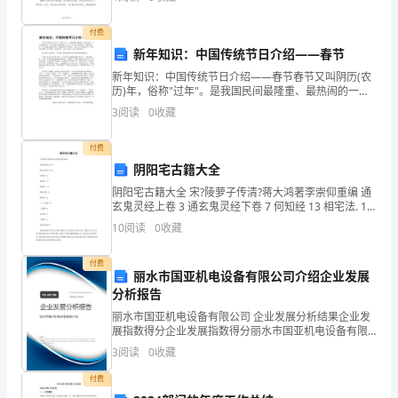
正
意的教育”为宗旨，以继续推进公民道德教育为主线，以
创
在
付费
新年知识：中国传统节日介绍——春节
洗
新年知识：中国传统节日介绍——春节春节又叫阴历(农
历)年，俗称"过年"。是我国民间最隆重、最热闹的一个
刷
古老传统节日。节日喜庆气氛要持续一个月。正月初一
3
阅读
0
收藏
前有祭灶、祭祖等仪式；节中有给儿童压岁钱、亲朋
着
付费
门
阴阳宅古籍大全
窗，
阴阳宅古籍大全 宋?陵萝子传清?蒋大鸿著李崇仰重编 通
玄鬼灵经上卷 3 通玄鬼灵经下卷 7 何知经 13 相宅法. 15
我
相屋经. 17 阴阳宅断 19 覆坟经 22 十二支风断 26 八风
10
阅读
0
收藏
断 26
也
付费
丽水市国亚机电设备有限公司介绍企业发展
连
分析报告
忙
丽水市国亚机电设备有限公司 企业发展分析结果企业发
展指数得分企业发展指数得分丽水市国亚机电设备有限
投
公司综合得分说明：企业发展指数根据企业规模、企业
3
阅读
0
收藏
创新、企业风险、企业活力四个维度对企业发展情况进
行评
入
付费