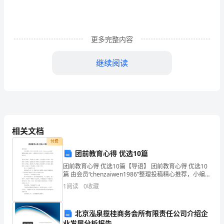
光
明
更多完整内容
媚，
继续阅读
气
温
适
中，
相关文档
本
付费
想
团前教育心得 优选10篇
团前教育心得 优选10篇【导语】 团前教育心得 优选10
写
篇 由会员“chenzaiwen1986”整理投稿精心推荐，小编希
望对你的学习工作能带来参考借鉴作用。【目录】篇1：
1
阅读
0
收藏
从这边拖到那边。
完
团前教育心得篇2
作
北京泓泉揽桂商务会所有限责任公司介绍企
业发展分析报告