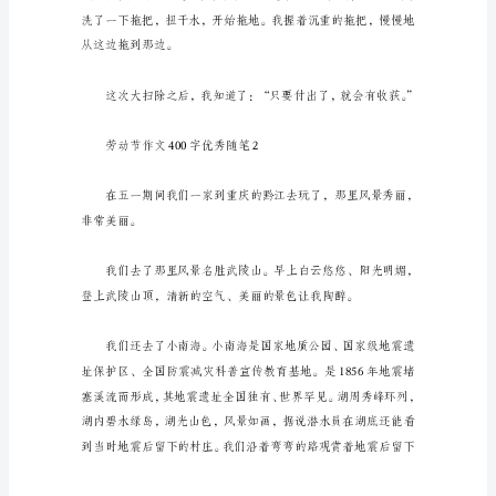
400
字
优
的东西都要用干抹布擦。
秀
随
笔
今
天
是
劳
动
节，
阳