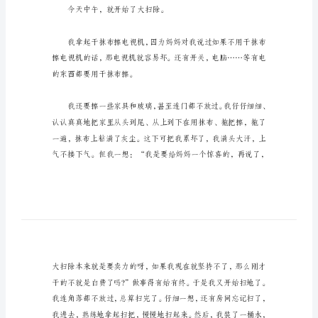
400
字
有所帮助!
优
秀
劳动节作文400字优秀随笔1
随
笔
劳
动
节
今天中午，就开始了大扫除。
作
文