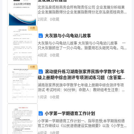
业
北京泓泉揽桂商务会所有限责任公司 企业发展分析结果
出
企业发展指数得分企业发展指数得分北京泓泉揽桂商务
会所有限责任公司综合得分说明：企业发展指数根据企
2
阅读
0
收藏
去
业规模、企业创新、企业风险、企业活力四个维度对企
业发
劳动节作文400字优秀随笔2
付费
好
大灰狼与小乌龟幼儿故事
好
大灰狼与小乌龟幼儿故事 大灰狼与小乌龟幼儿故事 一
只大灰狼抓住了一只小乌龟，狼要用石头砸死乌龟，乌
玩
龟说：“我的壳很坚硬，不怕石头砸 。” 狼要用火烧死
4
阅读
0
收藏
乌龟，乌龟说：“我的壳很硬，不怕火烧。”
一
非常美丽。
付费
滚动提升练习湖南张家界民族中学数学七年
下，
级上册期中综合测评专项测试练习题（含答案详
但
解）
湖南张家界民族中学数学七年级上册期中综合测评专项
测试 考试时间：90分钟；命题人：教研组考生注意：
看
1、本卷分第I卷（选择题）和第Ⅱ卷（非选择题）两部
1
阅读
0
收藏
分，满分100分，考试时间90分钟2、答卷前，考生务
见
小学第一学期德育工作计划
奶
小学第一学期德育工作计划一、指导思想;本学期我校德
奶
育工作继续以《公民道德建设实施纲要》以及《小学生
守则》、《小学生日常行为规范》为指导，以“办人民满
4
阅读
0
收藏