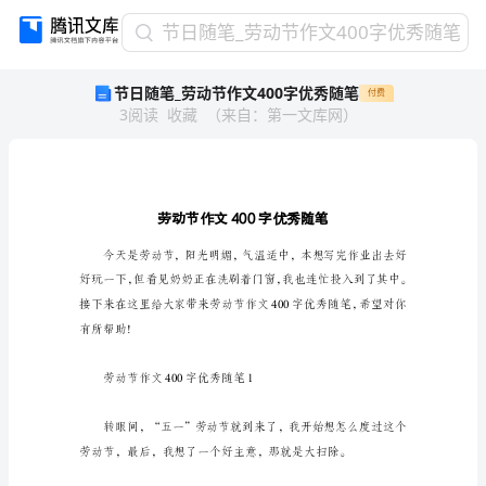
节
节日随笔_劳动节作文400字优秀随笔
日
节日随笔_劳动节作文400字优秀随笔
付费
随
3
阅读
收藏
（
来自
：
第一文库网
）
笔
_
劳
动
节
作
文