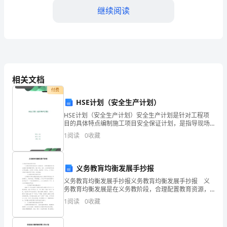
继续阅读
在
各
矿
和
均进行了三定限期整改.
相关文档
有
付费
关
HSE计划（安全生产计划）
HSE计划（安全生产计划）安全生产计划是针对工程项
处
目的具体特点编制施工项目安全保证计划，是指导现场
施工安全的全面性的技术文件，是顺利完成施工项目管
1
阅读
0
收藏
室
理的重要保障。主要是规划安全生产目标，确定过程控
制要求
的
义务教肓均衡发展手抄报
配
义务教肓均衡发展手抄报义务教肓均衡发展手抄报 义
务教育均衡发展是在义务教阶段，合理配置教育资源，
合
校对,印刷工作等一系列管理文件.
全面提升教师整体素质，缩小学校、城乡、区域间教育
1
阅读
0
收藏
发展水平的差距，办好每一所学校，教好每一个学生。
下,
以下