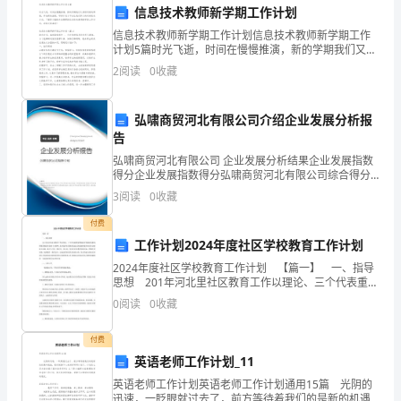
紧
信息技术教师新学期工作计划
紧
信息技术教师新学期工作计划信息技术教师新学期工作
计划5篇时光飞逝，时间在慢慢推演，新的学期我们又将
围
续写新的辉煌，开始新的旅程，写好计划才不会让我们
2
阅读
0
收藏
努力的时候迷失方向。下面是小编给大家整理的信息技
绕
术
中存在的技术难题.
弘啸商贸河北有限公司介绍企业发展分析报
安
告
全,
弘啸商贸河北有限公司 企业发展分析结果企业发展指数
得分企业发展指数得分弘啸商贸河北有限公司综合得分
效
说明：企业发展指数根据企业规模、企业创新、企业风
3
阅读
0
收藏
险、企业活力四个维度对企业发展情况进行评价。该企
益
业的
付费
工作计划2024年度社区学校教育工作计划
的
2024年度社区学校教育工作计划 【篇一】 一、指导
主
思想 201年河北里社区教育工作以理论、三个代表重要
思想和科学发展观为指导，积极贯彻落实党的十大精
0
阅读
0
收藏
题,
神，充分发挥社区教育促进人的发展和服务经济社
以
付费
英语老师工作计划_11
材料火灾事故应急处理预案.
狠
英语老师工作计划英语老师工作计划通用15篇 光阴的
迅速，一眨眼就过去了，前方等待着我们的是新的机遇