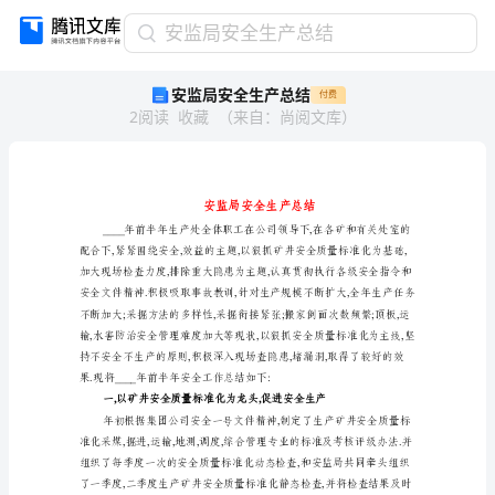
安
安监局安全生产总结
监
安监局安全生产总结
付费
局
2
阅读
收藏
（
来自
：
尚阅文库
）
安
全
生
产
总
结
安