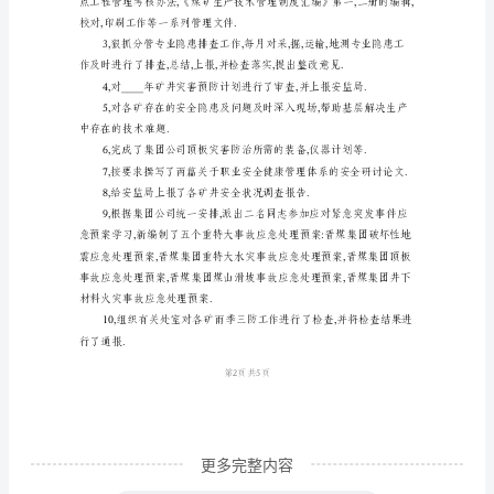
生
产
处
产.
全
体
保安全生产
职
工
在
公
司
领
导
更多完整内容
下,