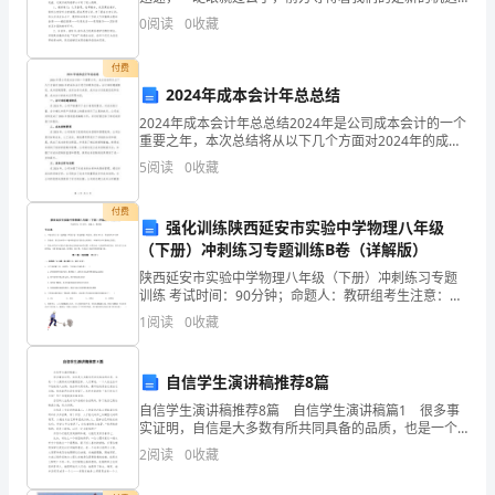
抓
和挑战，是时候静下心来好好写写计划了。计划怎么写
0
阅读
0
收藏
才能发挥它最大的作用呢？以下是小编帮大家整理的英
行了通报.
矿
付费
井
2024年成本会计年总总结
安
2024年成本会计年总总结2024年是公司成本会计的一个
重要之年，本次总结将从以下几个方面对2024年的成本
全
会计进行回顾和总结：会计准则遵循情况、成本控制管
5
阅读
0
收藏
理、成本分析与决策、成本会计系统的改进和发展
质
付费
强化训练陕西延安市实验中学物理八年级
量
（下册）冲刺练习专题训练B卷（详解版）
标
陕西延安市实验中学物理八年级（下册）冲刺练习专题
训练 考试时间：90分钟；命题人：教研组考生注意：
准
1、本卷分第I卷（选择题）和第Ⅱ卷（非选择题）两部
1
阅读
0
收藏
分，满分100分，考试时间90分钟2、答卷前，考生务
化
自信学生演讲稿推荐8篇
为
自信学生演讲稿推荐8篇 自信学生演讲稿篇1 很多事
实证明，自信是大多数有所共同具备的品质，也是一个
基
人获得成功的重要因素。人们常说，一个人在生活中不
2
阅读
0
收藏
怕被别人击倒，他会再次爬起来，最可怕的是自己把自
础,