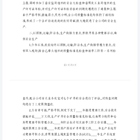
监
局
安
全
生
产
总
结
____
年
前
半
年