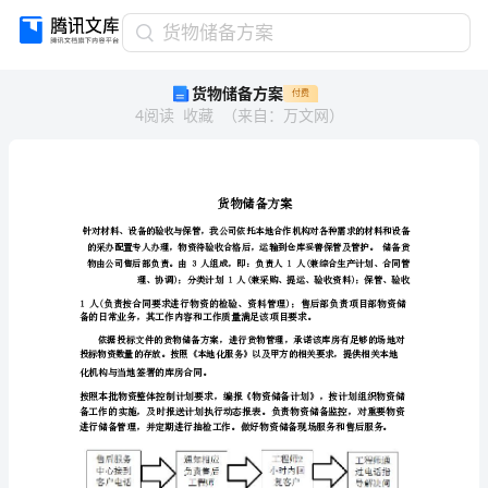
货
货物储备方案
物
货物储备方案
付费
储
4
阅读
收藏
（
来自
：
万文网
）
备
方
案
货
物
储
备
方