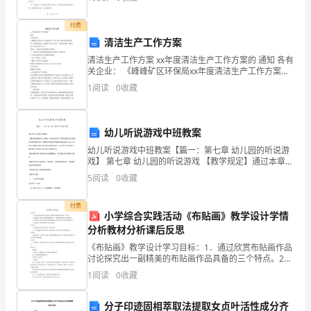
代表大会的召开，旨在激发教职工的主人翁意识，加强
后，
展，并将内审结果记录存档。
团结协作
付费
运
清洁生产工作方案
输
清洁生产工作方案 xx年度清洁生产工作方案的 通知 各有
关企业： 《峰峰矿区环保局xx年度清洁生产工作方案》
到
业经局领导研究同意，现印发给你们，请按照《方案》
1
阅读
0
收藏
要求，认真组织实施，按期完成xx年清洁生产工
仓
库
幼儿听说游戏中班教案
妥
幼儿听说游戏中班教案【篇一：第七章 幼儿园的听说游
戏】 第七章 幼儿园的听说游戏 【教学规定】通过本章教
学，使学生结识和了解听说游戏活动的特点和语言教育
善
5
阅读
0
收藏
目的，掌握设计和组织听说游戏活动的基本方法
保
付费
小学综合实践活动《布贴画》教学设计学情
管
分析教材分析课后反思
及
《布贴画》教学设计学习目标：1．通过欣赏布贴画作品
讨论探究出一副精美的布贴画作品具备的三个特点。2．
通过观察、触摸、探讨观看微视频等方法，了解制作布
管
1
阅读
0
收藏
贴的五个基本的步骤。3.通过师生共同合作探究， 完成
护。
分子印迹固相萃取法提取女贞叶活性成分齐