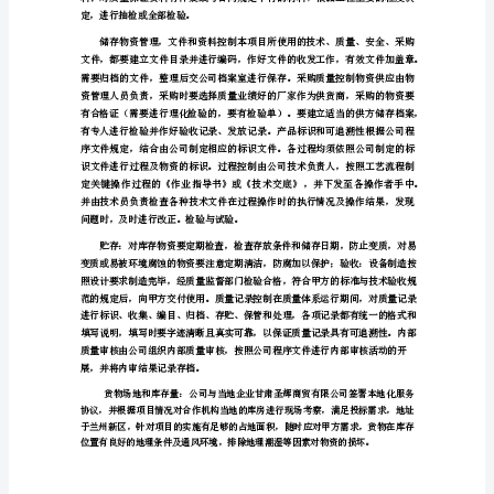
我
公
司
依
托
本
地
合
作
机
构
对