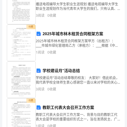
配
播送电视编导大学生职业生涯规划 播送电视编导大学生
职业生涯规划作为当代青年大学生的我们，只有认真、
置
合理地规划将来，才 能生疏到自己的优势与缺乏，才能
3
阅读
0
收藏
不至于大学四年茫然虚度，才能 认真学习到真本领，从
专
而
付费
人
2025年城市林木租赁合同框架方案
办
2025年城市林木租赁合同框架方案甲方（出租方）：
____市城市绿化管理局乙方（承租方）：____根据《中华
理，
人民共和国合同法》、《城市绿化条例》等相关法律法
1
阅读
0
收藏
规，甲乙双方本着平等、自愿、公平、诚信的原则
物
问题时，及时进行改正。检验与试验。
资
学校建设月”活动总结
学校建设月”活动总结尊敬的校友： 大家好！借此机会，
待
我代表学校全体师生衷心感谢您一直以来对学校的关心
和支持。在“学校建设月”活动刚刚结束之际，我将为大家
验
3
阅读
0
收藏
发布一份活动总结报告。本次活动从9月1日持续
收
付费
教职工代表大会召开工作方案
合
教职工代表大会召开工作方案一、背景与目的教职工代
格
表大会是学校的重要组织形式之一，旨在发扬民主、广
泛凝聚共识、加强学校内部的沟通和协作。本次教职工
1
阅读
0
收藏