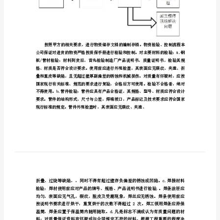
案
针
对
材
料、
化机构与当地签署的库房合同。
设
备
的
验
收
与
保
管，