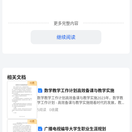
各
种
需
更多完整内容
求
继续阅读
的
材
料
和
相关文档
设
付费
数学教学工作计划高效备课与教学实施
备
定，进行抽检或全部检验。
数学教学工作计划高效备课与教学实施2023年，数学教
的
学工作计划 - 高效备课与教学实施随着时代的发展，教育
工作也在不停地发展。作为重要的教学工作之一，数学
5
阅读
0
收藏
采
教学在我们国家各个学校中都是一项非常重要的任务
办
付费
广播电视编导大学生职业生涯规划