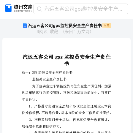
汽
汽运五客公司gps监控员安全生产责任书
运
汽运五客公司gps监控员安全生产责任书
付费
五
3
阅读
收藏
（
来自
：
万文网
）
客
公
司
gps
监
控
书
员