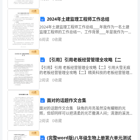
间；你是个很有潜力的学生。 2．文章的
为
付费
了
2024年土建监理工程师工作总结
落
2024年土建监理工程师工作总结____年我作为一名土建
挥的报公司进行处罚。
监理工程师的工作总结一、工作背景____年是我作为一名
实
土建监理工程师的第五个工作年头。这一年，我所在的
6
阅读
0
收藏
公司项目多、任务重，但我依然充满激情和干劲
危
付费
运
【引用】引用老板经营管理全攻略【二
签
【引用】引用 老板经营管理全攻略【二】引用大雪无痕
车
的老板经营管理全攻略【二】精英科技的老板经营管理
全攻略【二】13.矬子里拔将军公司销售部很长一段时间
辆
2
阅读
0
收藏
没有主管，十几个业务员都由我来管，不是我不想设立
主
监
付费
面对的话题作文合集
控
面对的话题作文合集 缺角的月亮虽然没有耀眼的光
员
辉，但却同样可以把清柔的光芒撒满人间；清澈的溪流
虽然没有容纳百川的胸怀，但却同样可以让溪边的小花
2
阅读
0
收藏
摇曳生姿。世上没有十全十美的事情，有时候缺陷也可
岗
以成为一
付费
位
(完整word版)八年级生物上册第六单元测试