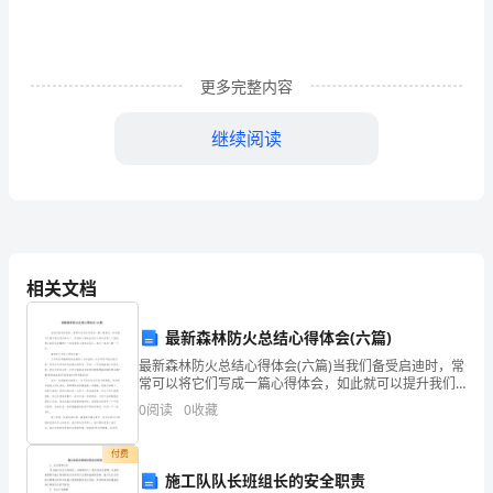
书
篇
一：
更多完整内容
GPS
继续阅读
监
控
员
责任。
安
相关文档
全
部门负责人：监控员：
最新森林防火总结心得体会(六篇)
生
签订日期：年月日
最新森林防火总结心得体会(六篇)当我们备受启迪时，常
常可以将它们写成一篇心得体会，如此就可以提升我们
产
写作能力了。优质的心得体会该怎么样去写呢？下面我
篇二：GPS监控员安全生产责
0
阅读
0
收藏
帮大家找寻并整理了一些优秀的心得体会范文，我们一
责
起来
付费
任
施工队队长班组长的安全职责