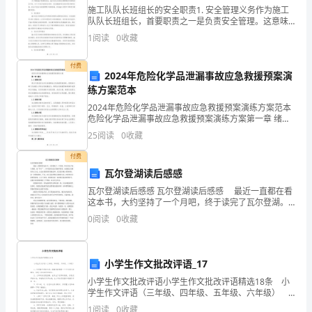
GPS监控员安全
书
施工队队长班组长的安全职责1. 安全管理义务作为施工
队队长班组长，首要职责之一是负责安全管理。这意味
着需要对施工现场的安全状况进行全面的监督和控制。
生产责任书
1
阅读
0
收藏
施工队队长班组长需要分析和评估施工现场的潜在安全
监
风险
付费
2024年危险化学品泄漏事故应急救援预案演
控
练方案范本
员
2024年危险化学品泄漏事故应急救援预案演练方案范本
危险化学品泄漏事故应急救援预案演练方案第一章 绪论
安
1.1 演练目的通过开展危险化学品泄漏事故应急救援预案
25
阅读
0
收藏
演练，提高相关部门及救援人员的应急救援能力，
全，特签订本责任书。
全
付费
瓦尔登湖读后感感
生
二、GPS监控员工作范围
瓦尔登湖读后感感 瓦尔登湖读后感感 最近一直都在看
产
这本书，大约坚持了一个月吧，终于读完了瓦尔登湖。
说“终于”，并不是因为瓦尔登湖不好看，而是散文风格的
0
阅读
0
收藏
责
行文方式，总会让我看着看着就走神。尤其是在晚上
任
小学生作文批改评语_17
书
小学生作文批改评语小学生作文批改评语精选18条 小
学生作文评语（三年级、四年级、五年级、六年级）
1．你很善于观察生活，能敏锐的捕捉一个个有意义的瞬
1
阅读
0
收藏