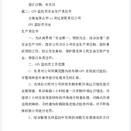
客
公
司
日报表，建立车辆运
gps
监
控
员
安
全
半小时内将纠企违章
生
产
责
签
任