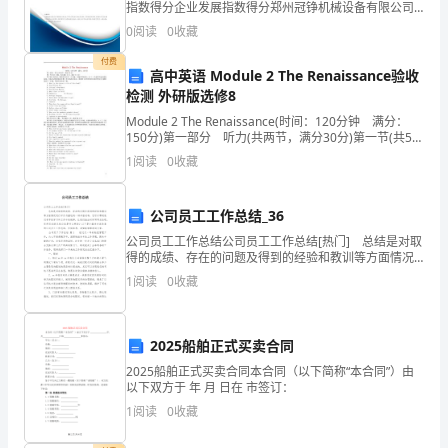
指数得分企业发展指数得分郑州冠铮机械设备有限公司
综合得分说明：企业发展指数根据企业规模、企业创
教
0
阅读
0
收藏
新、企业风险、企业活力四个维度对企业发展情况进行
评价。
育
付费
高中英语 Module 2 The Renaissance验收
检测 外研版选修8
服
Module 2 The Renaissance(时间：120分钟 满分：
务，
150分)第一部分 听力(共两节，满分30分)第一节(共5小
题；每小题1.5分，满分7.5分)听下面5段对话。每段对话
1
阅读
0
收藏
提
后有一个
高
公司员工工作总结_36
村
公司员工工作总结公司员工工作总结[热门] 总结是对取
得的成绩、存在的问题及得到的经验和教训等方面情况
民
进行评价与描述的一种书面材料，它可以帮助我们有寻
1
阅读
0
收藏
找学习和工作中的规律，让我们抽出时间写写总结吧。
的
健
2025船舶正式买卖合同
2025船舶正式买卖合同本合同（以下简称“本合同”）由
康
以下双方于 年 月 日在 市签订：
意
1
阅读
0
收藏