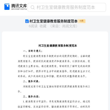
村
村卫生室健康教育服务制度范本
卫
村卫生室健康教育服务制度范本
付费
生
6
阅读
收藏
（
来自
：
尚阅文库
）
室
健
康
教
育
服
一、目的与意义：
务