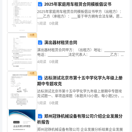
级卫生部门申请专项经费。
2025年家庭用车租赁合同模板倡议书
目
2025年家庭用车租赁合同模板倡议书甲方（出租方）：
的
____乙方（承租方）：____鉴于甲方拥有合法车辆，愿意
将其车辆出租给乙方使用，乙方因需使用车辆，同意按
1
阅读
0
收藏
照甲方的条件租赁该车辆，双方本着平等、自愿
是
付费
提
演出器材租赁合同
供
演出器材租赁合同甲方：（出租方）地址：______________
电话：______________法定代表人：______________乙方：
五、附则：
定
（承租方）地址：______________电话：__
4
阅读
0
收藏
期
付费
达标测试北京市第十五中学化学九年级上册
的、
审批后执行。
期中专题攻克
全
达标测试北京市第十五中学化学九年级上册期中专题攻
克试题一、单项选择题（本题共10小题，每小题2分，共
面
20分）1、下列物质的用途中，主要利用其物理性质的是
1
阅读
0
收藏
A．氧气用于气焊B．氮气用作保护气C．干冰用于人
的
郑州冠铮机械设备有限公司介绍企业发展分
健
析报告
康
郑州冠铮机械设备有限公司 企业发展分析结果企业发展