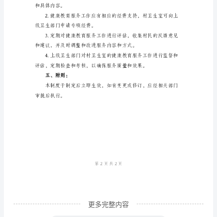
育
服
务
制
度
范
本
一、
目
的
与
意
更多完整内容
义：