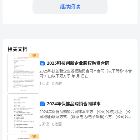
村
继续阅读
卫
生
室
健
相关文档
便于医生和村民了解健康情况。
付费
康
2025科技创新企业股权融资合同
教
2025科技创新企业股权融资合同本合同（以下简称“本合
同”）由以下双方于 年 月 日在
育
1
阅读
0
收藏
四、制度实施与监督：
服
务
2024年保健品购销合同样本
2024年保健品购销合同样本甲方：(公司名称)地址：(公
制
和具体内容。
司地址)联系方式：(联系电话/电子邮箱)乙方：(公司名
称)地址：(公司地址)联系方式：(联系电话/电子邮箱)鉴
度
3
阅读
0
收藏
于甲方具备生产和销售保健品的资质，
的
付费