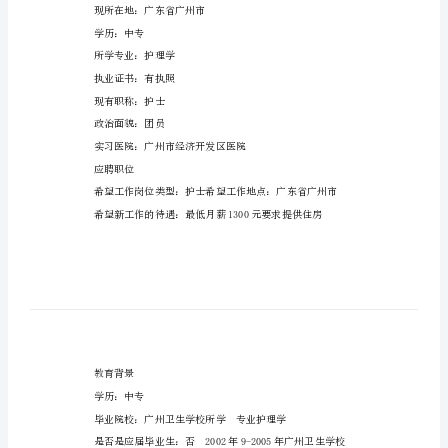
文
优
个人信息
秀
的
姓名：梁XX
护
性别：女
士
婚姻状况：未婚
求
民族：汉
职
出生年月：1986年8月5日
简
历
身高：164cm
范
现所在地：广东省广州市
文
学历：中专