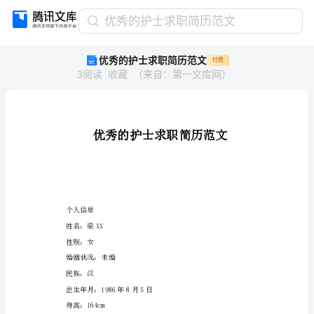
优
优秀的护士求职简历范文
秀
优秀的护士求职简历范文
付费
的
3
阅读
收藏
（
来自
：
第一文库网
）
护
士
求
职
简
历
范