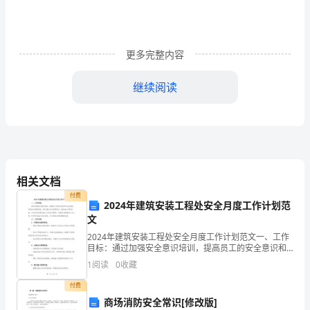
状
况：
更多完整内容
未
婚
继续阅读
民
教育背景
族：
学历：中专
汉
出
相关文档
付费
生
2024年建筑安装工程处安全月度工作计划范
文
年
2024年建筑安装工程处安全月度工作计划范文一、工作
目标：通过加强安全意识培训，提高员工的安全意识和
月：
大专：专业名称
专业技能；完善安全管理制度，建立健全安全管理体
1
阅读
0
收藏
系；强化施工现场巡查，及时发现并解决施工中的安全
1986
隐患；
护理学类
付费
年
商场消防安全常识[修改版]