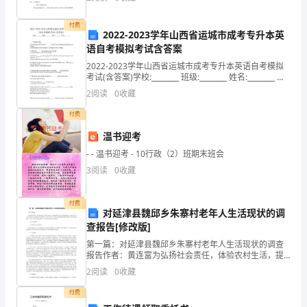
好的心得体会都具备一些什么特点呢？以下是小编整理
省
的
付费
2022-2023学年山西省运城市成考专升本英
广
医学院护理学专业一年级。
语自考模拟考试含答案
州
2022-2023学年山西省运城市成考专升本英语自考模拟
工作经历
考试(含答案)学校:________ 班级:________ 姓名:________ 考
市
号:________一、单选题(30题)1.Not u
2
阅读
0
收藏
至今相关工作经验计有：1年
学
付费
历：
温书迎考
- - 温书迎考 - 10行政（2）班期末班会
中
3
阅读
0
收藏
专
所
付费
对延津县魏邱乡朱寨村老年人生活现状的调
查报告[修改版]
学
第一篇：对延津县魏邱乡朱寨村老年人生活现状的调查
专
报告作者：黄连富为弘扬社会责任，体验农村生活，提
高个人素质，更好的服务于社会主义新农村建设，展现
2
阅读
0
收藏
业：
当代大学生的良好风貌，我们赴新乡延津县魏邱乡“450
行动
付费
护