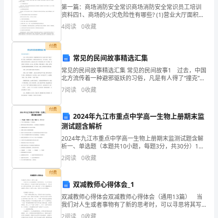
地点：广州
8
第一篇：商场消防安全常识商场消防安全常识员工培训
资料四1、商场的火灾危险性有哪些? (1)营业大厅面积
大，且每层空间上下连通，容易造成火灾蔓延扩大； (2)
个人特长
月
4
阅读
0
收藏
可燃商品多，容易造成重大经济损失； (3)商
5
英语水平：一般
付费
日
常见的民间故事精选汇集
普通话：标准计算机水平：良好
常见的民间故事精选汇集 常见的民间故事1 过去，中国
身
北方流传着一种避邪驱妖的习俗，凡是有人得了“撞克”，
专长描述：
撞了鬼神，或被鬼妖缠身，巫婆神汉就给病人吃一种人
7
阅读
0
收藏
高：
血馒头。这种人血馒头是很有讲究的，必须从杀人刽
164cm
付费
2024年九江市重点中学高一生物上册期末监
现
测试题含解析
2024年九江市重点中学高一生物上册期末监测试题含解
所
析一、单选题（本题共10小题，每题3分，共30分）1、
下列关于糖类的描述，不正确的是A．糖类是构成生物体
在
2
阅读
0
收藏
的重要成分，也是细胞的主要能源物质B．多糖彻
付费
地：
双减教师心得体会_1
广
双减教师心得体会双减教师心得体会（通用13篇） 当
我们对人生或者事物有了新的思考时，可以寻思将其写
本掌握;
东
进心得体会中，如此就可以提升我们写作能力了。那么
2
阅读
0
收藏