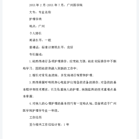
个
所学专业：护理学
人
执业证书：有执照
信
现有职称：护士
息
姓
政治面貌：团员
名：
实习医院：广州市经济开
梁
应聘职位
XX
性
别：
女
婚
姻