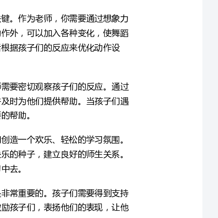
注意孩子们的反应。在进行大班欢乐邀请舞蹈教案时，老师需要密切观察孩子们的反应。通过
观察，老师可以了解孩子们在学习过程中的问题和瓶颈，并及时为他们提供帮助。当孩子们遇
创造愉快的氛围。大班欢乐邀请舞蹈教案的目的是为孩子们创造一个欢乐、轻松的学习氛围。
在教学过程中，老师应该充分发挥自己的教育魅力，播撒快乐的种子，建立良好的师生关系。
激励不断鼓励。在大班欢乐邀请舞蹈教案中，激励和鼓励是非常重要的。孩子们需要得到支持
和认可，以保持自信和积极性。老师应该通过奖励制度来激励孩子们，表扬他们的表现，让他
大班欢乐邀请舞蹈教案技巧并不难，只需要掌握一些基本技能和方法，就能让孩子们轻松而愉
快地学会舞蹈。作为老师，你需要把握好授课的每个环节，紧密联系孩子们的实际情况，从而