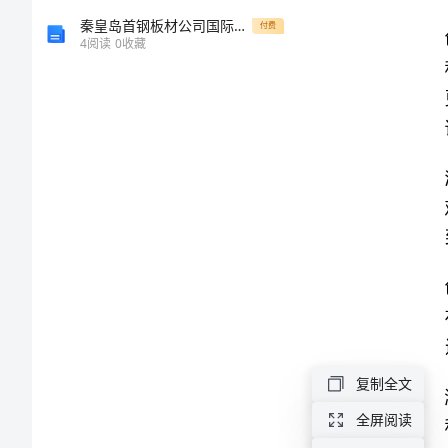
计。
舞
秦皇岛首钢板材公司国际营销策略研究
付费
4
阅读
0
收藏
蹈
教
案
技
巧
大
班
欢
复制全文
乐
全屏阅读
邀