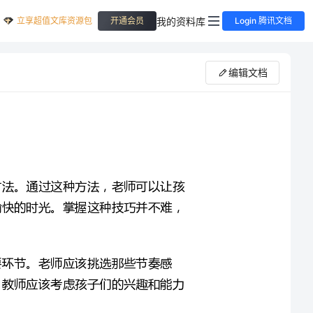
立享超值文库资源包
我的资料库
开通会员
Login 腾讯文档
编辑文档
大班欢乐邀请舞蹈教案技巧是许多幼儿园老师常用的教学方法。通过这种方法，老师可以让孩
子们快速学会各种技巧，同时让他们在欢乐的氛围中度过愉快的时光。掌握这种技巧并不难，
选择适合的歌曲。选择歌曲是大班欢乐邀请舞蹈教案的重要环节。老师应该挑选那些节奏感
强、易记、适合幼儿园孩子们喜爱的歌曲。在选择歌曲时，教师应该考虑孩子们的兴趣和能力
创意动作设计。动作设计是大班欢乐邀请舞蹈教案成功的关键。作为老师，你需要通过想象力
和创意来设计一组动作，以配合你选择的歌曲。除了基本动作外，可以加入各种变化，使舞蹈
更加有趣、富有创意和吸引力。最好先进行一些实验，然后根据孩子们的反应来优化动作设