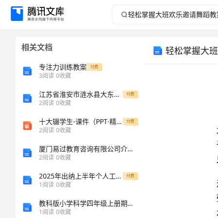
轻
松
相关文档
轻松掌握大班
掌
专注力训练教案
付费
握
3
阅读
0
收藏
江苏省淮安市涟水县大东中学九年级语文下册 诵读欣赏（文笔精华）教案 苏教版
大
付费
2
阅读
0
收藏
班
十大辍学生-课件（PPT·精·选）
付费
2
阅读
0
收藏
欢
厦门易过教育咨询有限公司介绍企业发展分析报告
2
阅读
0
收藏
乐
2025年出纳上半年个人工作总结格式范本
付费
邀
1
阅读
0
收藏
教科版小学科学四年级上册期末测试卷附参考答案【突破训练】
请
1
阅读
0
收藏