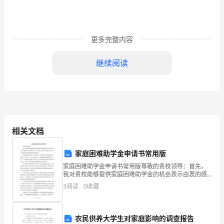
空
作
更多完整内容
业
人
继续阅读
员
扶、误靠，引起危险。
必
(4)
须
架上向下抛。
经
相关文档
医
家庭困难助学金申请书常用版
生
家庭困难助学金申请书常用版尊敬的贵校领导：首先，
我对贵校能够提供家庭困难助学金的机会表示由衷的感
体
谢。我是贵校XX专业的XX同学，我通过认真思考和详细
3
阅读
0
收藏
了解后，决定向贵校提交家庭困难助学金的申请。我家
检
庭的
合
农民供养大学生对家庭影响的调查报告