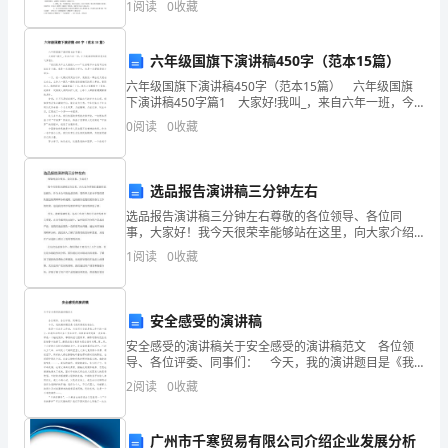
1
阅读
0
收藏
疾
病
六年级国旗下演讲稿450字（范本15篇）
六年级国旗下演讲稿450字（范本15篇） 六年级国旗
人
下演讲稿450字篇1 大家好!我叫_，来自六年一班，今
天我演讲的题目是《放飞梦想》。 “我们是共产主义接
0
阅读
0
收藏
员，
班人……”这首歌不知在我耳边响起过
一
选品报告演讲稿三分钟左右
律
2
选品报告演讲稿三分钟左右尊敬的各位领导、各位同
事，大家好！我今天很荣幸能够站在这里，向大家介绍
禁
我们最新的选品报告。作为本公司的选品经理，我将和
1
阅读
0
收藏
大家分享我们团队最近的调研和分析成果。这份报告是
止
我们团队奋
从
安全感受的演讲稿
事
安全感受的演讲稿关于安全感受的演讲稿范文 各位领
导、各位评委、同事们： 今天，我的演讲题目是《我
高
所感受的安全》。 我是一名法务工作者，与官司打交
2
阅读
0
收藏
道是我工作中的一部分。在我四年的法务工作生
空
广州市千寒贸易有限公司介绍企业发展分析