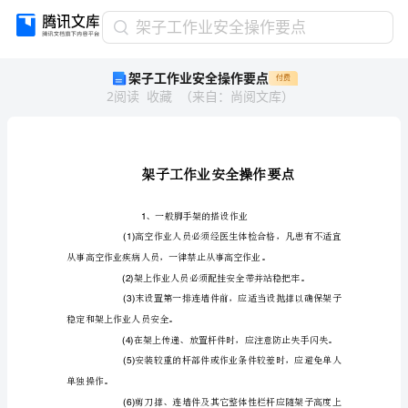
架
架子工作业安全操作要点
子
架子工作业安全操作要点
付费
工
2
阅读
收藏
（
来自
：
尚阅文库
）
作
业
安
全
操
作
要
1