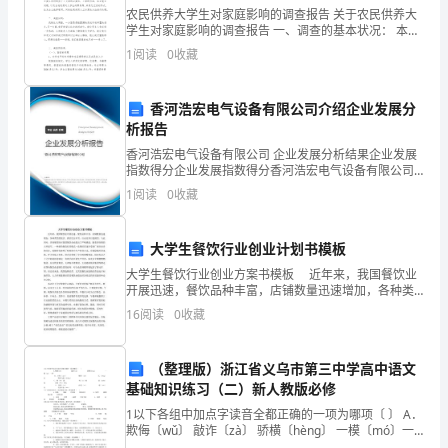
农民供养大学生对家庭影响的调查报告 关于农民供养大
格，
学生对家庭影响的调查报告 一、调查的基本状况： 本次
调查是采用书面调查问卷的方式，调查活动的时间为期
凡
1
阅读
0
收藏
三天，调查对象为农村在校大学
患
香河浩宏电气设备有限公司介绍企业发展分
有
析报告
香河浩宏电气设备有限公司 企业发展分析结果企业发展
不
指数得分企业发展指数得分香河浩宏电气设备有限公司
综合得分说明：企业发展指数根据企业规模、企业创
适
1
阅读
0
收藏
新、企业风险、企业活力四个维度对企业发展情况进行
评价。
宜
大学生餐饮行业创业计划书模板
从
大学生餐饮行业创业方案书模板 近年来，我国餐饮业
开展迅速，餐饮品种丰富，店铺数量迅速增加，各种类
事
型的饭店、酒店层出不穷，行业竞争日趋剧烈。与此同
16
阅读
0
收藏
时，洋快餐登陆对我国餐饮业也提出了严峻挑战。随着
高
洋快
空
（整理版）浙江省义乌市第三中学高中语文
基础知识练习（二）新人教版必修
作
1以下各组中加点字读音全都正确的一项为哪项〔 〕 A．
欺侮〔wǔ〕 敲诈〔zà〕 骄横〔hèng〕 一模〔mó〕一
业
样 B．