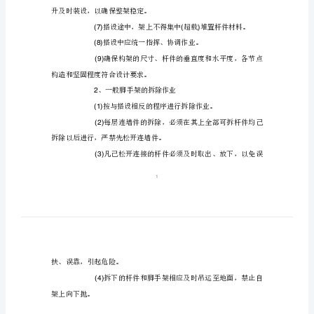
点
(1)
架
子
(2)
工
(3)
作
稳定和架上作业人员安全。
业
(4)
安
全
(5)
操
单独操作。
作
(6)
要
升及时装设，以确保整架稳定。
点