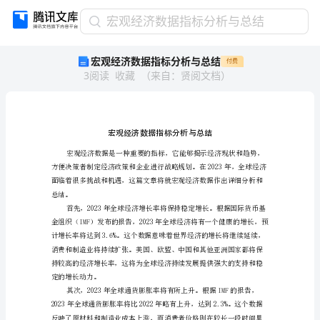
宏
宏观经济数据指标分析与总结
观
宏观经济数据指标分析与总结
付费
经
3
阅读
收藏
（
来自
：
贤阅文档
）
济
数
据
指
标
分
析