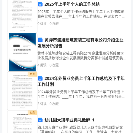
现
2025年上半年个人的工作总结
2025年上半年个人的工作总结报告上半年个人工作成果
状
我在此报告我在____年上半年的工作情况。在过去六个月
里，我认真执行职责，提升个人能力，增强专业知识，
和
0
阅读
0
收藏
以更有效率的方式完成工作任务。以下是我的工作成
趋
黄骅市诚旭建筑安装工程有限公司介绍企业
势，
发展分析报告
济挑战和机遇。
黄骅市诚旭建筑安装工程有限公司 企业发展分析结果企
方
业发展指数得分企业发展指数得分黄骅市诚旭建筑安装
工程有限公司综合得分说明：企业发展指数根据企业规
便
4
阅读
0
收藏
模、企业创新、企业风险、企业活力四个维度对企业发
展情
决
付费
2024年外贸业务员上半年工作总结及下半年
工作计划
策
2024年外贸业务员上半年工作总结及下半年工作计划上
者
半年工作总结：____年上半年，我作为一名外贸业务员，
负责公司的国际贸易业务。通过努力工作，我取得了一
3
阅读
0
收藏
制
些成绩，但也遇到了一些挑战和困难。首先，我在上
付费
定
幼儿园大班毕业典礼致辞_1
经
幼儿园大班毕业典礼致辞幼儿园大班毕业典礼致辞范文
（通用8篇） 在平凡的学习、工作、生活中，大家对致