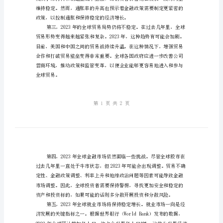
与
总结。
总
结
宏
观
经
济
定的增长动力。
数
据
指
标