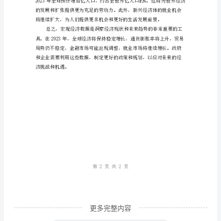
分
析
与
总
结
宏
观
全球贸易。
经
济
数
据
是
一
更多完整内容