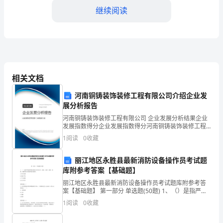
种
继续阅读
重
要
的
指
相关文档
标，
河南铜铸装饰装修工程有限公司介绍企业发
它
展分析报告
河南铜铸装饰装修工程有限公司 企业发展分析结果企业
能
发展指数得分企业发展指数得分河南铜铸装饰装修工程
有限公司综合得分说明：企业发展指数根据企业规模、
1
阅读
0
收藏
够
企业创新、企业风险、企业活力四个维度对企业发展情
况进
揭
丽江地区永胜县最新消防设备操作员考试题
库附参考答案【基础题】
示
丽江地区永胜县最新消防设备操作员考试题库附参考答
案【基础题】 第一部分 单选题(50题) 1、（）是指严格
经
按照国家消防安全的方针、政策、法律、条例、标准、
1
阅读
0
收藏
规程和有关制度等进行操作。A.科学处置B
济