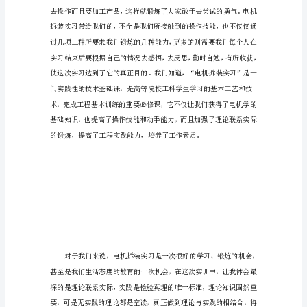
电机实训个人总结1（1100字）
实
训
个
人
总
结
电
机
实
训
个
人
总