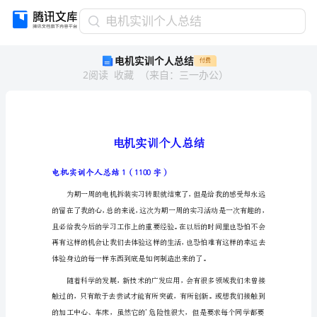
电
电机实训个人总结
机
电机实训个人总结
付费
实
2
阅读
收藏
（
来自
：
三一办公
）
训
个
人
总
结
电
机