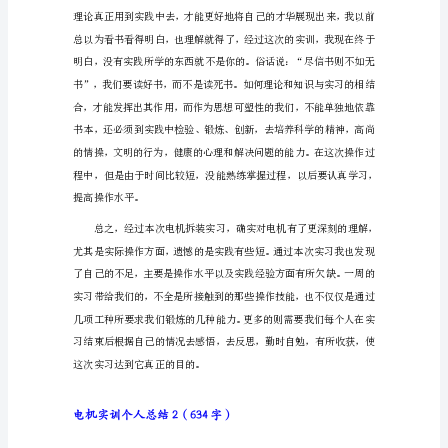
结
1（1100
字）
为
期
一
周
的
电
机
拆
装
实