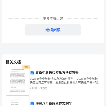
习
转
更多完整内容
眼
就
继续阅读
结
束
了，
但
相关文档
付费
是
夏季中暑最快应急方法有哪些
给
2023夏季中暑最快应急方法有哪些 2023夏季中暑最
快应急方法有哪些 发现自己和其他人有先兆中暑和轻
我
症中暑表现时，首先要做的是迅速撤离引起中暑的高温
2
阅读
0
收藏
环境，选择阴凉通风的地方休息;并多饮用一些含
的
感
庚寅八月夜感秋作文50字