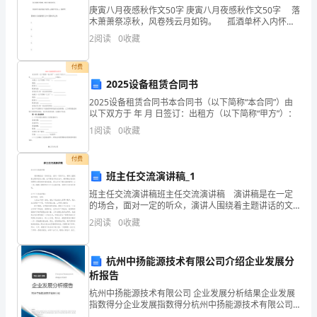
庚寅八月夜感秋作文50字 庚寅八月夜感秋作文50字 落
受
木萧萧祭凉秋，风卷残云月如钩。 孤酒单杯入内怀，
心中酸泪泣如飞。 自古寒秋不曾醉，唯有今朝带兴
2
阅读
0
收藏
却
归。 甘肃省天水市张家川县第二高级中
永
付费
2025设备租赁合同书
远
2025设备租赁合同书本合同书（以下简称“本合同”）由
以下双方于 年 月 日签订：出租方（以下简称“甲方”）：
的
1
阅读
0
收藏
留
提高操作水平。
付费
在
班主任交流演讲稿_1
了
班主任交流演讲稿班主任交流演讲稿 演讲稿是在一定
的场合，面对一定的听众，演讲人围绕着主题讲话的文
我
稿。在不断进步的社会中，演讲稿在我们的视野里出现
2
阅读
0
收藏
的频率越来越高，那么你有了解过演讲稿吗？以下是小
的
编
杭州中扬能源技术有限公司介绍企业发展分
心，
析报告
总
杭州中扬能源技术有限公司 企业发展分析结果企业发展
指数得分企业发展指数得分杭州中扬能源技术有限公司
综合得分说明：企业发展指数根据企业规模、企业创