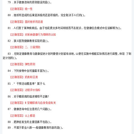
考
8
形
制定计划的从实际出发原则。
考
【正确答案】错误
任
9
.预防肿瘤应该定期检行身体，早发现、早治疗。
【正确答案】正确
务
10
・
1-
【正确答案】错误
3
11
网
【正确答案】错误
考
12
.人体必需氨基酸是蛋氨酸、赖氨酸。
题