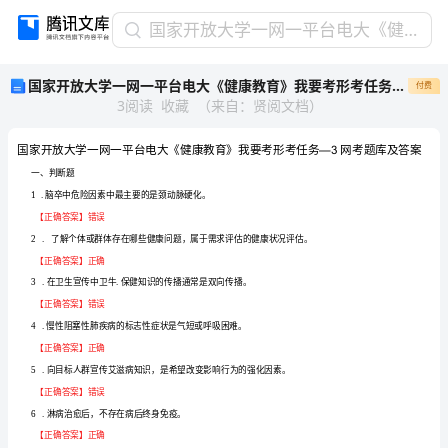
国
国家开放大学一网一平台电大《健康教育》我要考形考任务1-3网考题库及答案
家
国家开放大学一网一平台电大《健康教育》我要考形考任务1-3网考题库及答案
付费
开
3
阅读
收藏
（
来自
：
贤阅文档
）
放
大
学
一
一、判断题
网
1
.脑卒中危险因素中最主要的是颈动脉硬化。
一
【正确答案】错误
平
2