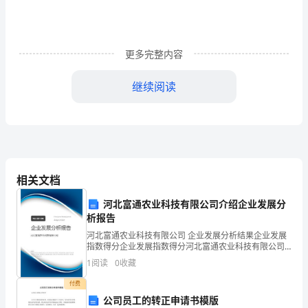
库
及
更多完整内容
76
答
【正确答案】专题讲座
继续阅读
案
77
・
.卜列属于开放性问题的是0。
国
【正确答案】“你对健康怎么理解？”
家
78
.对普通公众开展结核病防治健康教育
开
相关文档
【正确答案】结核病的基本
放
河北富通农业科技有限公司介绍企业发展分
析报告
79
.关于健康咨询的原则错误的是()。
大
河北富通农业科技有限公司 企业发展分析结果企业发展
学
【正确答案】统一性
指数得分企业发展指数得分河北富通农业科技有限公司
综合得分说明：企业发展指数根据企业规模、企业创
1
阅读
0
收藏
一
新、企业风险、企业活力四个维度对企业发展情况进行
80
评价。
付费
网
【正确答案】面对挫折的态度
公司员工的转正申请书模版