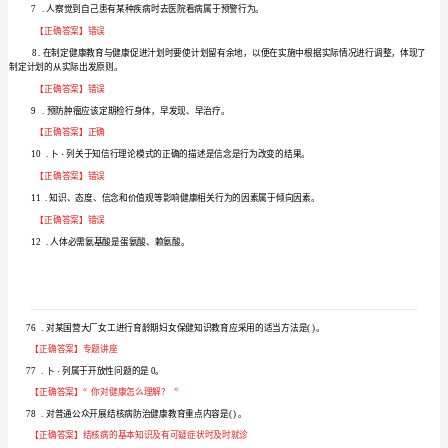
台
【正确答案】正确
电
3
.在卫
【正确答案】错误
大
4
.慢性阻塞性肺疾病的标志性症状
《健
【正确答案】正确
康
5
教
【正确答案】错误
育》
6
.淋病治愈后，不存在病后终身免疫。
我
【正确答案】正确
7
要
【正确答案】错误