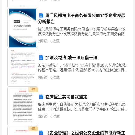
实公司的人力资源战略和规划。这包括确定人力资
考
II
【正确答案】型糖尿病与自身免疫有关
厦门风翎海电子商务有限公司介绍企业发展
任
分析报告
87
.健康咨询中应注意的几个问题()。
务
厦门风翎海电子商务有限公司 企业发展分析结果企业发
展指数得分企业发展指数得分厦门风翎海电子商务有限
【正确答案】以上都是
—
公司综合得分说明：企业发展指数根据企业规模、企业
2
阅读
0
收藏
创新、企业风险、企业活力四个维度对企业发展情况进
3
88
.肥胖症发生的主要因素不包括()。
行评
网
89
.不属于职业人群一•般健康教育内容的是()。
加法及减法-凑十法及借十法
加法与减法一、“凑十法”：1.“凑十法”是20以内进位加法
考
的基本思路。运用“凑十法”能够将20以内的进位加法转化
为学生所熟悉的10加几的题目，从而化难为简。在计算
9
阅读
0
收藏
题
9+4时，先把4分成1和3，然后9和1
库
付费
临床医生实习自我鉴定
及
临床医生实习自我鉴定 为期八个月的实习生活转眼已经
结束，时间过得真快。实习是我们将所学的理论知识结
答
合临床，迈向临床的第一步;在实习所学的知识让我受益
3
阅读
0
收藏
匪浅并将受用终生.下面实习期间的表现进行自我
案
付费
一、
《安全管理》之浅谈公交企业的节能降耗工