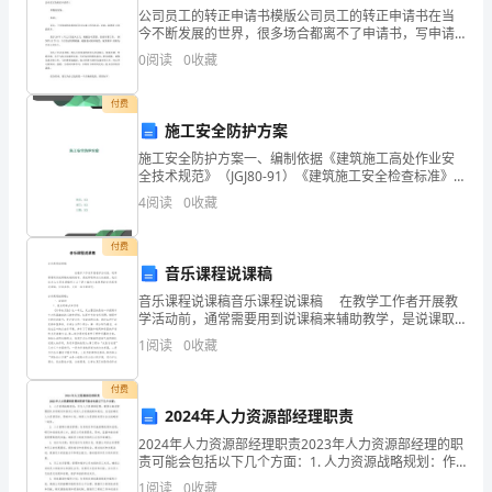
一
公司员工的转正申请书模版公司员工的转正申请书在当
81
今不断发展的世界，很多场合都离不了申请书，写申请
平
书的 时候要注意内容的完整。那么相关的申请书到底怎
0
阅读
0
收藏
么写呢？下面是我 收集整理的公司员工的转正申请书，
【正确答案】对采纳健康行为障碍的认知
仅供
台
付费
82
.狭义医院健康教育实现的是()。
电
施工安全防护方案
【正确答案】二、三级预防
施工安全防护方案一、编制依据《建筑施工高处作业安
大
全技术规范》（JGJ80-91）《建筑施工安全检查标准》
（JGJ59-99）《河北省〈建筑施工安全检查标准〉实施
83
4
阅读
0
收藏
《健
细则》二、工程概况本工程为唐山市xx公司
定计划的()。
康
付费
【正确答案】弹性原则
音乐课程说课稿
教
音乐课程说课稿音乐课程说课稿 在教学工作者开展教
84
.下列食物中含钙量最丰富为()。
育》
学活动前，通常需要用到说课稿来辅助教学，是说课取
得成功的前提。我们该怎么去写说课稿呢？以下是小编
1
阅读
0
收藏
为大家整理的音乐课
【正确答案】奶类和豆类
我
付费
要
85
.“干预活动覆盖率”属于0。
2024年人力资源部经理职责
考
【正确答案】过程评价指标
2024年人力资源部经理职责2023年人力资源部经理的职
责可能会包括以下几个方面：1. 人力资源战略规划：作
形
为人力资源部经理，需要与高层管理团队共同制定和落
86
.对于糖尿病的描述哪项不正确？
1
阅读
0
收藏