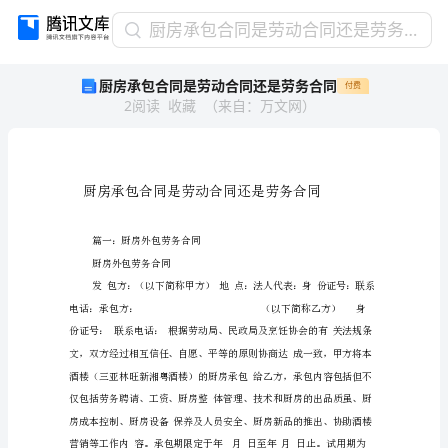
厨
厨房承包合同是劳动合同还是劳务合同
房
厨房承包合同是劳动合同还是劳务合同
付费
承
2
阅读
收藏
（
来自
：
万文网
）
包
合
同
是
劳
动
合