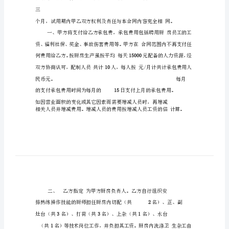
同
还
是
劳
务
合
同
厨
房
承