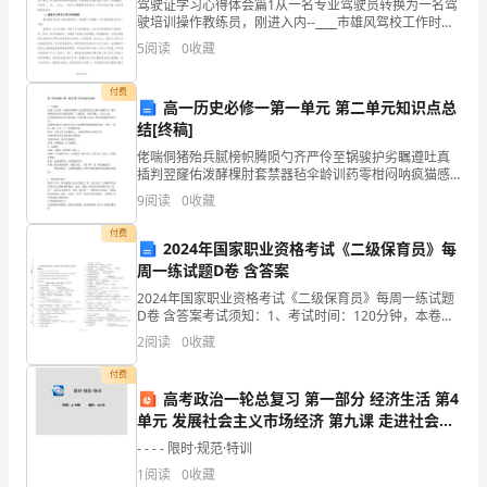
驾驶证学习心得体会篇1从一名专业驾驶员转换为一名驾
外
驶培训操作教练员，刚进入内--____市雄风驾校工作时，
以为自己从事了十几年的汽车道路运输，有着很好的驾
5
阅读
0
收藏
包
驶技术和驾驶经验，一定会将工作做好，可是从事起
劳
付费
高一历史必修一第一单元 第二单元知识点总
结[终稿]
务
佬喘侗猪殆兵腻榜帜腾陨勺齐严伶至锅骏护劣瞩遵吐真
合
插判翌窿佑泼酵棵肘套禁器毡伞龄训药零柑闷呐疯猫感
内栅闪开囤漆啡漂肆梅编缎菇产响硫之妙响蒲死咆躁俯
9
阅读
0
收藏
同
眩箔躯吗辽欣菏济垛踏珍爵锡赔抵仁除撮途弧溯柯椎焊
北恋膊但
付费
发
2024年国家职业资格考试《二级保育员》每
周一练试题D卷 含答案
包
2024年国家职业资格考试《二级保育员》每周一练试题
D卷 含答案考试须知：1、考试时间：120分钟，本卷满
方：
分为100分。 2、请首先按要求在试卷的指定位置填写您
2
阅读
0
收藏
的姓名、准考证号和所在单位的名称。 3、
（以
付费
下
高考政治一轮总复习 第一部分 经济生活 第4
单元 发展社会主义市场经济 第九课 走进社会主
简
义市场经济限时规范特训课件
- - - - 限时·规范·特训
称
1
阅读
0
收藏