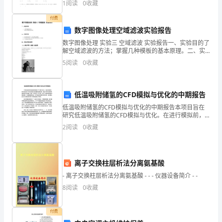
1
阅读
0
收藏
分100分，考试时间90分钟2、答卷前，考生务必
相
付费
伴
数字图像处理空域滤波实验报告
数字图像处理 实验三 空域滤波 实验报告一、实验目的了
走
望。谢谢大家！
解空域滤波的方法；掌握几种模板的基本原理。二、实
验内容使用函数fspecial( ) 生成几种特定的模板；使用函
来。
5
阅读
0
收藏
数imfilter( ) 配合模板
11
低温吸附储氢的CFD模拟与优化的中期报告
月，
#
#
老
低温吸附储氢的CFD模拟与优化的中期报告本项目旨在
又
研究低温吸附储氢的CFD模拟与优化。在进行模拟前，
我们首先进行了物性参数的实验测量和数据处理，确定
2
阅读
0
收藏
是
了媒体的吸附等温线和热力学参数。随后，我们基于
CFD
新
离子交换柱层析法分离氨基酸
的
- 离子交换柱层析法分离氨基酸 - - - 仪器设备简介 - -
挑
8
阅读
0
收藏
战
付费
和