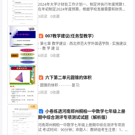
2024年大学计财处工作计划一、制定并执行年度预算1.
书
在年初制定2024年度预算，根据学校发展需要和财务状
况合理分配各项经费；2. 加强预算执行过程的监督和控
节
3
阅读
0
收藏
制，确保预算执行的有效性和合规性；3.
到
007教学建议(任务型教学）
10
- 第七章 教学建议 - 西北师范大学外国语学院 - 实施建议
月
- - 教 学 建 议
6
阅读
0
收藏
的
体
和心得。
六下第二单元圆锥的体积
育
- 圆锥的体积 - - - - - - 复习:
节，
2
阅读
0
收藏
大
付费
家
小卷练透河南郑州桐柏一中数学七年级上册
期中综合测评专项测试试题（解析版）
携
河南郑州桐柏一中数学七年级上册期中综合测评专项测
试 考试时间：90分钟；命题人：教研组考生注意：1、
手
本卷分第I卷（选择题）和第Ⅱ卷（非选择题）两部分，满