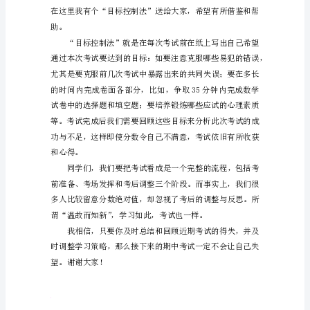
效
复
习
事
半
功
倍
国
旗
下
讲
#
#
老
话
稿：