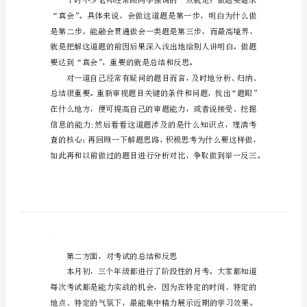
事
半
功
倍
国
旗
自觉反思的好习惯。
下
讲
话
稿：
有