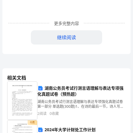
有
效
更多完整内容
复
得
老
坐
老
容
容
习
继续阅读
事
半
功
倍
相关文档
从
湖南公务员考试行测言语理解与表达专项强
化真题试卷（预热题）
9
湖南公务员考试行测言语理解与表达专项强化真题试卷
月
第一部分 单选题(300题)1、在诗的最后一节，诗人写出
助。
了现代文明的冲击对他本人的影响。从寥寥数笔的_____
2
阅读
0
收藏
中，我们不难体味到诗人对现代文明的大胆_
的
付费
读
2024年大学计财处工作计划