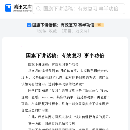
国
国旗下讲话稿：有效复习 事半功倍
旗
国旗下讲话稿：有效复习 事半功倍
付费
下
1
阅读
收藏
（
来自
：
万文网
）
讲
话
稿：
有
得
老
坐
老
容
容
效
复
习