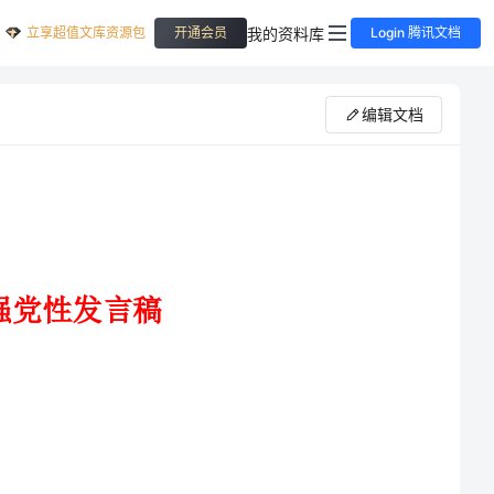
立享超值文库资源包
我的资料库
开通会员
Login 腾讯文档
编辑文档
为保证全党在政治上、思想
所制定的章程。其主要呢荣包括了