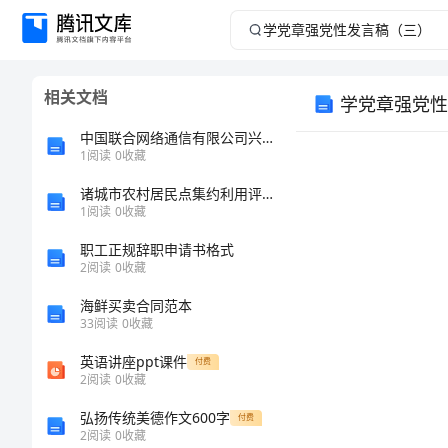
学
党
相关文档
学党章强党性
章
中国联合网络通信有限公司兴隆县分公司开发区营业厅介绍企业发展分析报告
强
1
阅读
0
收藏
诸城市农村居民点集约利用评价及其整理潜力分析的开题报告
党
1
阅读
0
收藏
性
职工正规辞职申请书格式
2
阅读
0
收藏
发
海鲜买卖合同范本
33
阅读
0
收藏
言
英语讲座ppt课件
付费
稿
2
阅读
0
收藏
弘扬传统美德作文600字
付费
（三）
2
阅读
0
收藏