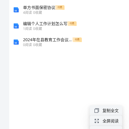
学
单方书面保密协议
付费
4
阅读
0
收藏
党
编辑个人工作计划怎么写
付费
章
1
阅读
0
收藏
强
2024年在县教育工作会议上的讲话
付费
0
阅读
0
收藏
党
性
发
言
稿
学
党
复制全文
章
全屏阅读