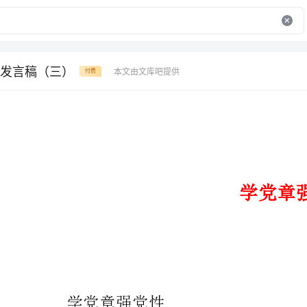
发言稿（三）
本文由文库吧提供
付费
学党章强党性发言稿
学党章强党性
中国共产党党章是中国共产党
上的一致和组织上、行动上的统一