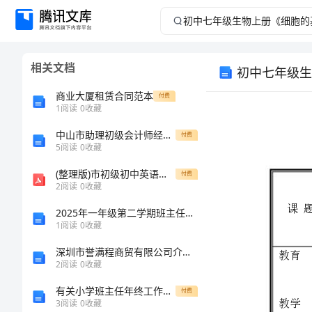
初
中
相关文档
初中七年级生
七
商业大厦租赁合同范本
付费
年
1
阅读
0
收藏
中山市助理初级会计师经济法基础测试试卷含答案
级
付费
5
阅读
0
收藏
生
(整理版)市初级初中英语毕业生学业考试单项选择专练
付费
2
阅读
0
收藏
物
2025年一年级第二学期班主任工作总结标准模板
1
阅读
0
收藏
上
深圳市誉满程商贸有限公司介绍企业发展分析报告
册
2
阅读
0
收藏
有关小学班主任年终工作总结
付费
《细
3
阅读
0
收藏