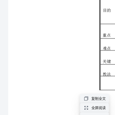
胞
的
基
本
结
构
和
功
复制全文
能》
全屏阅读