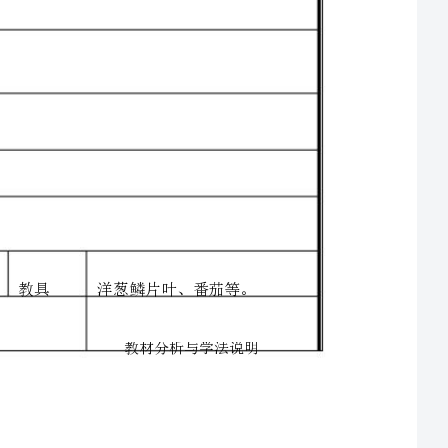
练
习
制
作
植
物
细
胞
临
时
装
片
。
用显微镜观察植物细胞的基本结构，
对学生进行辩证唯物主义的思想教育。
临时装片的制作，认识植物细胞的结构。