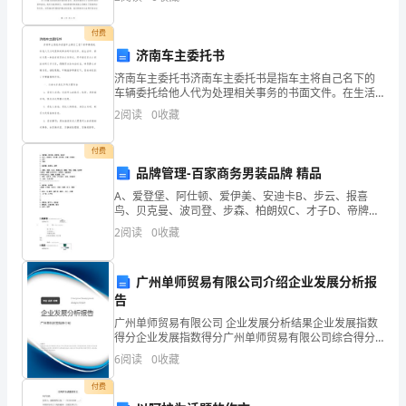
学
环保工作的总结，以便我们可以坚持这些成功，同
的
付费
济南车主委托书
快
济南车主委托书济南车主委托书是指车主将自己名下的
车辆委托给他人代为处理相关事务的书面文件。在生活
节
中，委托书是一种非常常见的文书形式，用于规范双方
2
阅读
0
收藏
之间的权利义务关系，保障双方的合法权益。特别是在
奏
车辆买卖
付费
生
品牌管理-百家商务男装品牌 精品
活
A、爱登堡、阿仕顿、爱伊美、安迪卡B、步云、报喜
鸟、贝克曼、波司登、步森、柏朗奴C、才子D、帝牌
EF、法雷德、富贵鸟、富绅GH、虎都、虎豹、红豆、海
让
2
阅读
0
收藏
澜之家、海螺、亨威、海魄、红杉树J九牧王、劲霸K-B
学
广州单师贸易有限公司介绍企业发展分析报
生
告
习
广州单师贸易有限公司 企业发展分析结果企业发展指数
得分企业发展指数得分广州单师贸易有限公司综合得分
说明：企业发展指数根据企业规模、企业创新、企业风
惯
6
阅读
0
收藏
险、企业活力四个维度对企业发展情况进行评价。该企
业的
拘
付费