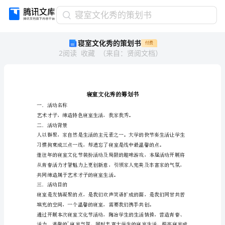
寝
寝室文化秀的策划书
室
寝室文化秀的策划书
付费
文
2
阅读
收藏
（
来自
：
贤阅文档
）
化
秀
的
策
划
书
一．活动名称
寝