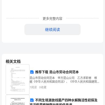
家
我
更多完整内容
秀。
继续阅读
二．
一线：
活
动
二线：
背
相关文档
景
三线：
人
推荐下载 昆山市劳动合同范本
昆山市劳动合同范本 甲方昆山公司 乙方求职者 根
以
据《中华人民共和国合同法》、《中华人民共和国建筑
法》及其他有关法律法规，遵循平等自愿、公正和诚实
四线：
7
阅读
0
收藏
群
信用的原则，双方就建设工程劳务合作事项协商一致
聚，
不同生境源放线菌产四种水解酶活性初探及
八．活动内容
高活性菌株种群分布的任务书