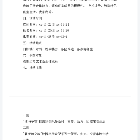
二．活动背景
室
文
化
秀
的
筹
共同缔造属于艺术才子的寝室生活。
划
三．活动目的
书
一．
活
动
名
称
寝室生活，我家我秀。