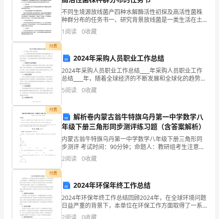
家
不同生境源放线菌产四种水解酶活性初探及高活性菌株
自
种群分布的任务书一、研究背景放线菌是一类生活在土
壤中、富含有机质的微生物，被称为“土中巨人”。放线菌
1
阅读
0
收藏
然
能分泌多种水解酶，在土壤中发挥重要的分解作用。据
报道
付费
是
2024年采购人员职业工作总结
生
2024年采购人员职业工作总结____年采购人员职业工作
总结____年，随着全球经济的不断发展和全球化的趋势加
活
强，采购人员的工作也扮演着越来越重要的角色。在这
伏尔泰所说的"生命在于运动"
5
阅读
0
收藏
一年，采购人员的工作面临了一系列的挑战和机
的
付费
解析卷内蒙古翁牛特旗乌丹第一中学数学八
主
年级下册三角形同步测评练习题（含答案解析）
元
内蒙古翁牛特旗乌丹第一中学数学八年级下册三角形同
步测评 考试时间：90分钟；命题人：教研组考生注意：
素
1、本卷分第I卷（选择题）和第Ⅱ卷（非选择题）两部
2
阅读
0
收藏
分，满分100分，考试时间90分钟2、答卷前，考生
之
付费
力展现自我。
2024年环保年终工作总结
一。
2024年环保年终工作总结回顾2024年，在全球环境问题
大
日益严重的背景下，本单位在环保工作方面取得了一系
一、活动目的
列重要成绩。我于此向全体员工及合作伙伴报告2024年
2
阅读
0
收藏