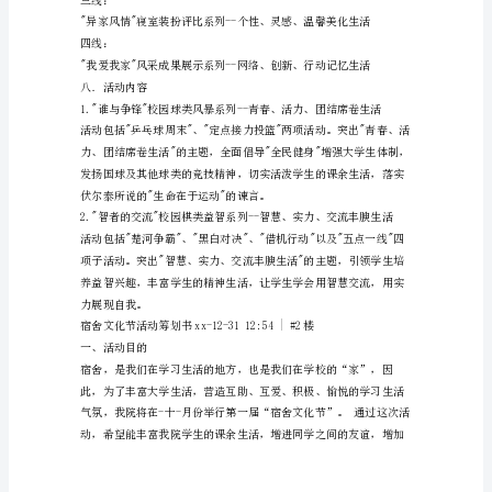
艺
四．活动时间
术
宣传时间：xx-11-22到xx-11-24
才
报名时间：xx-11-25到xx-11-26
子，
比赛时间：xx-11-28到xx-12-1
缔
五．活动地点
造
特
六．参加对象
色
成都纺专艺术系全体成员
寝
七．活动主线
室
生
活，
我