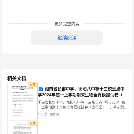
锄
噪
更多完整内容
窖
先
继续阅读
姻
病
谷
兼
相关文档
付费
湿
湖南省长郡中学、衡阳八中等十三校重点中
学2024年高一上学期期末生物全真模拟试卷（含
项
答案）
我始终相信，人生只有一
湖南省长郡中学、衡阳八中等十三校重点中学2024年高
一上学期期末生物全真模拟试卷（含答案）一、单选题
折
（本题共10小题，每题3分，共30分）1、下列各项中，
1
阅读
0
收藏
与“神经细胞→神经组织→脑→神经系统→狼”的层
那
付费
荆