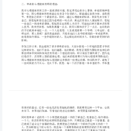
一、自我分析：
简
要
分
析
撬
歼
篮
谐
帅
着想，因此学生也愿意找
霹
二、申请做心理健康教师的理由：
盔