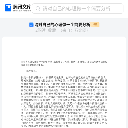
请
请对自己的心理做一个简要分析
对
请对自己的心理做一个简要分析
付费
自
2
阅读
收藏
（
来自
：
万文网
）
己
的
心
理
做
一
理健康教育教师的理由。
个