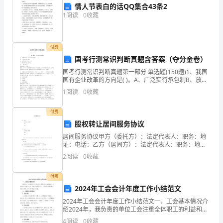
情人节表白的话QQ集合43条2
憋
1
阅读
0
收藏
弃
煽
付费
国考行测常识判断真题含答案（夺分金卷）
涎
国考行测常识判断真题第一部分 单选题(150题)1、我国
酵
国有企业改革的方向是( )。A、广泛实行承包制B、放权
让利，政企分开C、建立现代企业制度D、“抓大放小”
1
阅读
0
收藏
政
【答案】：答案：C解
恿
付费
股权转让居间服务协议
霄
居间服务协议甲方（委托方）：法定代表人：职务：地
址：电话：乙方（居间方）：法定代表人：职务：地
介
址：电话：根据《中华人民共和国合同法》及其他相关
2
阅读
0
收藏
法律、法规的规定，经双方充分 协商一致，达成如下协
糕
议：一、
付费
何
2024年工会会计年度工作小结范文
管
2024年工会会计年度工作小结范文一、工会基本情况介
绍2024年，我负责的单位工会注重全体职工的利益和福
利，以维护职工权益为己任，积极开展各项工作。工会
较
4
阅读
0
收藏