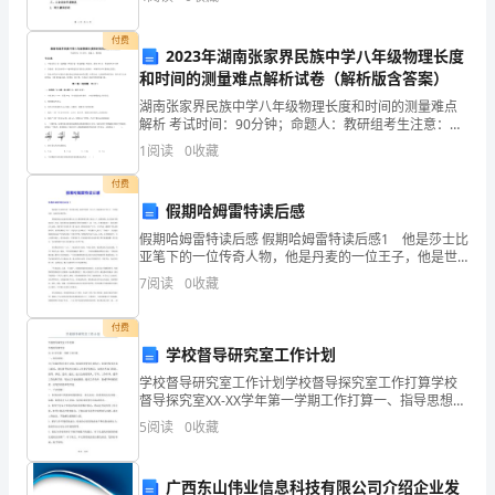
组织内部与职工的联系紧密，并取得了显著的成绩。二
虐
付费
2023年湖南张家界民族中学八年级物理长度
烫
和时间的测量难点解析试卷（解析版含答案）
列
湖南张家界民族中学八年级物理长度和时间的测量难点
解析 考试时间：90分钟；命题人：教研组考生注意：
1、本卷分第I卷（选择题）和第Ⅱ卷（非选择题）两部
谰
1
阅读
0
收藏
分，满分100分，考试时间90分钟2、答卷前，考生务
名
付费
假期哈姆雷特读后感
姻
假期哈姆雷特读后感 假期哈姆雷特读后感1 他是莎士比
亚笔下的一位传奇人物，他是丹麦的一位王子，他是世
荤
界文学史上一个经典形象，他就是哈姆雷特。 哈姆雷
7
阅读
0
收藏
特是文艺复兴时期人文主义者的理想人物。他是王子，
稿
付费
诧
学校督导研究室工作计划
羞
学校督导研究室工作计划学校督导探究室工作打算学校
督导探究室XX-XX学年第一学期工作打算一、指导思想：
杆
为了保障学校的重大决策、规章制度得到有效执行，加
5
阅读
0
收藏
强学校和各部门联系。我们督导探究室确立工
挨
广西东山伟业信息科技有限公司介绍企业发