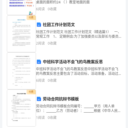
桌面的面积约24 （ ）教室地面的面
潜
6
阅读
0
收藏
力，
付费
社团工作计划范文
使
社团工作计划范文 社团工作计划范文（精选篇1） 一、
常规工作 1、 定期例会:为了加强委员以及部长与委员
全
之间的交流，定期召开社团部例会，了解委员情况，分
2
阅读
0
收藏
配任务。同时与会人员还有三个社团社长。
体
工
中班科学活动不会飞的鸟教案反思
作
中班科学活动不会飞的鸟教案反思中班科学活动不会飞
的鸟教案反思主要包含了活动目标，活动准备，活动过
人
程，活动延伸，活动反思等内容，丰富鸟的知识和经
6
阅读
0
收藏
验，认识几种不会飞的鸟的形态习性以及演变，萌发爱
员
鸟护鸟的热
付费
都
劳动合同抗辩书模板
劳动合同抗辩书模板合同编号：_______甲方（用人单
能
位）：_______乙方（劳动者）：_______根据《中华人民共
和国劳动法》、《中华人民共和国劳动合同法》及有关
了
1
阅读
0
收藏
法律法规的规定，甲乙双方本着平等