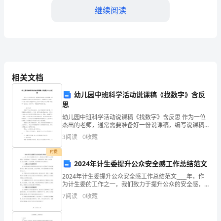
面
继续阅读
是
的
消
防
相关文档
简
幼儿园中班科学活动说课稿《找数字》含反
思
短，
幼儿园中班科学活动说课稿《找数字》含反思 作为一位
杰出的老师，通常需要准备好一份说课稿，编写说课稿
欢
是提高业务素质的有效途径。说课稿要怎么写呢？以下
3
阅读
0
收藏
是小编帮大家整理的幼儿园中班科学活动说课稿《找数
迎
付费
火器或干粉灭火器扑救。
来
2024年计生委提升公众安全感工作总结范文
2024年计生委提升公众安全感工作总结范文____年，作
参
为计生委的工作之一，我们致力于提升公众的安全感，
为社会构建一个更加安全、和谐的环境。通过一年的努
7
阅读
0
收藏
考！
力，我们取得了一定的成绩，现将具体工作总结如下：