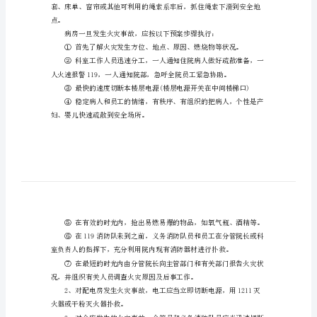
应
急
预
案
简
短
为
了
做
好
消
防