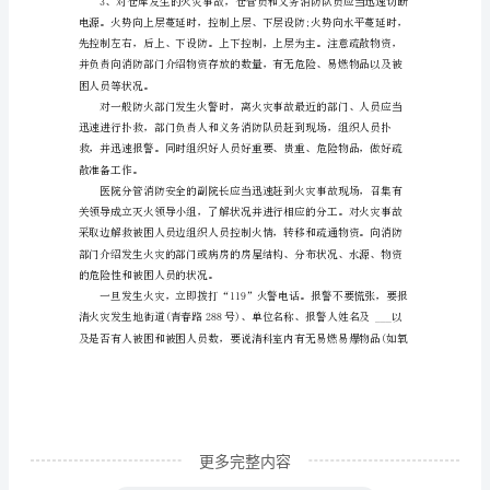
点。
工
作，
确
保
人
身
生
命
妇、婴儿快速疏散到安全场所。
财
产
安
全，
更多完整内容
下