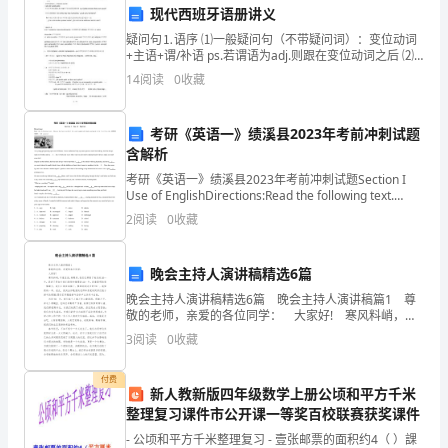
现代西班牙语册讲义
为
疑问句⒈语序 ⑴一般疑问句（不带疑问词）：变位动词
困人员等状况。
了
+主语+谓/补语 ps.若谓语为adj.则跟在变位动词之后 ⑵
特殊疑问句：疑问词在动词前 ⒉Uso de Cuál/Cuáles ⑴
14
阅读
0
收藏
在未明确范围
提
高
考研《英语一》绩溪县2023年考前冲刺试题
含解析
医
考研《英语一》绩溪县2023年考前冲刺试题Section I
院
散准备工作。
Use of EnglishDirections:Read the following text.
Choose the best w
2
阅读
0
收藏
内
部
晚会主持人演讲稿精选6篇
的
晚会主持人演讲稿精选6篇 晚会主持人演讲稿篇1 尊
敬的老师，亲爱的各位同学： 大家好! 寒风料峭，冬
意正浓，转眼间，我们已挥别了难忘的20--年，迈进了更
自
3
阅读
0
收藏
加令我们期待和憧憬的20--年。
防、
的危险性和被困人员的状况。
付费
新人教新版四年级数学上册公顷和平方千米
自
整理复习课件市公开课一等奖百校联赛获奖课件
救
- 公顷和平方千米整理复习 - 壹张邮票的面积约4（ ）課