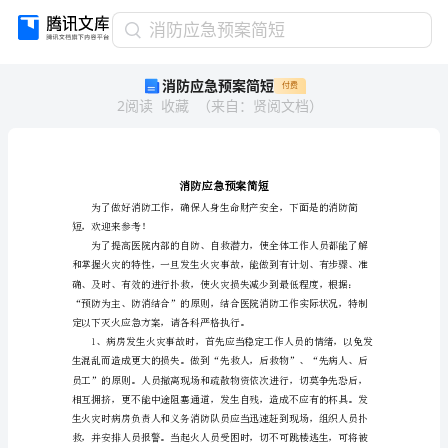
消
消防应急预案简短
防
消防应急预案简短
付费
应
2
阅读
收藏
（
来自
：
贤阅文档
）
急
预
案
简
短
消
防
短，欢迎来参考！