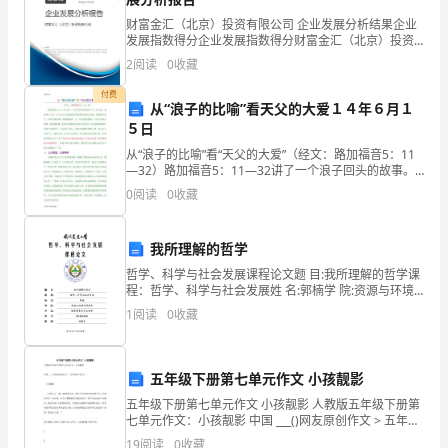
的
财富金汇（北京）投资有限公司 企业发展分析结果企业
发展指数得分企业发展指数得分财富金汇（北京）投资
一
有限公司综合得分说明：企业发展指数根据企业规模、
2
阅读
0
收藏
企业创新、企业风险、企业活力四个维度对企业发展情
个
况进
付费
从“浪子的比喻”看天父的大爱１４年６月１
重
５日
一．工作制度：
要
从“浪子的比喻”看“天父的大爱”（经文：路加福音5：11
—32）路加福音5：11—32讲了一个浪子回头的故事。
部
有一位父亲，他有两个儿子。小儿子让父亲把他应得的
0
阅读
0
收藏
那份家业分给他，然而变卖家产，在外任意放荡
门，
我所理解的哲学
作作风。
我
哲学、科学与社会发展课程论文题 目:我所理解的哲学课
们
程：哲学、科学与社会发展姓 名:郭楠学 院:资源与环境
科学学院专 业:植物营养分子生物学学 号:2014203041教
1
阅读
0
收藏
生
活
五年级下册第七单元作文 小孩靓影
部
二．工作任务：
五年级下册第七单元作文 小孩靓影 人教版五年级下册第
七单元作文：小孩靓影 中国 ___()网友原创作文 > 五年级
成
1.每周不定期检查教室卫生
单元作文 小孩靓影 一位婴儿正一蹦一跳地跑过来，看样
19
阅读
0
收藏