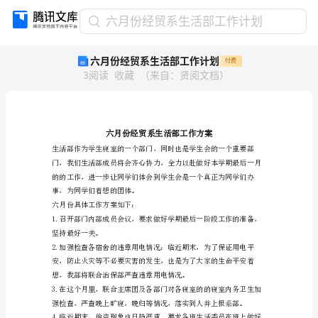
六
六月份经贸系生活部工作计划
月
六月份经贸系生活部工作计划
付费
份
3
阅读
收藏
（
来自
：
贤阅文档
）
经
贸
系
生
活
部
工