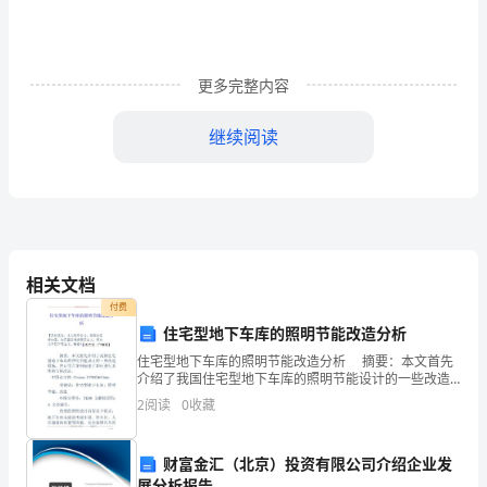
室
的
一
更多完整内容
个
继续阅读
部
经贸系生活部
门，
xx年6月24日
同
时
相关文档
也
付费
住宅型地下车库的照明节能改造分析
是
住宅型地下车库的照明节能改造分析 摘要：本文首先
介绍了我国住宅型地下车库的照明节能设计的一些改造
学
措施，然后结合案例阐述了如何进行具体的节能改造。
2
阅读
0
收藏
中国论文网 /2/view-1279826
生
组织，一个有纪律的生活部。
会
财富金汇（北京）投资有限公司介绍企业发
展分析报告