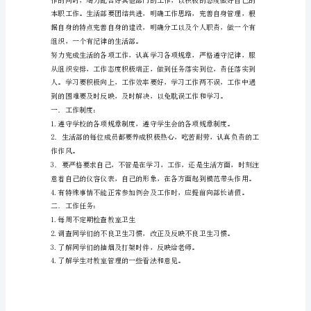
部
工
作
去其糟粕，将各系生活部的先进管
方
案
提高一个台阶。
生
活
部
及下学期工作的有序开展做铺垫。
作
为
学
生
寝