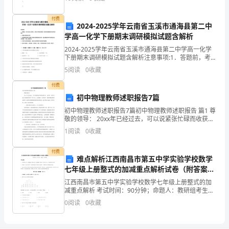
子他是刚学会走路不久。在他
员
付费
将
2024-2025学年云南省玉溪市通海县第二中
学高一化学下册期末调研模拟试题含解析
会
2024-2025学年云南省玉溪市通海县第二中学高一化学
下册期末调研模拟试题含解析注意事项:1．答题前，考生
齐
先将自己的姓名、准考证号码填写清楚，将条形码准确
5
阅读
0
收藏
粘贴在条形码区域内。2．答题时请按要求用笔。
心
付费
协
初中物理教师述职报告7篇
初中物理教师述职报告7篇初中物理教师述职报告 篇1 尊
力，
敬的领导： 20xx年已经过去，可以说紧张忙碌而收获多
多。总体看，我认真执行学校教育教学工作计划，主动
1
阅读
0
收藏
全
探索，改革教学，把新课程标准的新思想
力
付费
难点解析江西南昌市第五中学实验学校数学
以
七年级上册整式的加减重点解析试卷（附答案详
解）
江西南昌市第五中学实验学校数学七年级上册整式的加
赴
减重点解析 考试时间：90分钟；命题人：教研组考生注
意：1、本卷分第I卷（选择题）和第Ⅱ卷（非选择题）两
0
阅读
0
收藏
做
部分，满分100分，考试时间90分钟2、答卷前，
好