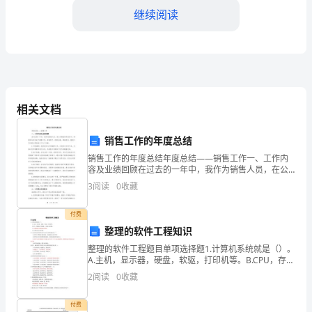
全
继续阅读
年
工
作
相关文档
积
极
销售工作的年度总结
作贡献力量。
主
销售工作的年度总结年度总结——销售工作一、工作内
容及业绩回顾在过去的一年中，我作为销售人员，在公
司的指导和支持下，积极参与并完成了销售工作，并取
动，
3
阅读
0
收藏
得了一定的业绩。具体而言，我的工作内容主要包括以
下几个方
勤
付费
整理的软件工程知识
勉
整理的软件工程题目单项选择题1.计算机系统就是（）。
敬
A.主机，显示器，硬盘，软驱，打印机等。B.CPU，存储
器，控制器，I/O接口及设备。C.计算机硬件系统和软件
2
阅读
0
收藏
业，
系统。D.计算机及其应用系统。2.产生
兢
付费