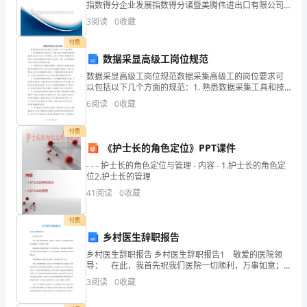
务。
指数得分企业发展指数得分诸暨美腾伟进出口有限公司
综合得分说明：企业发展指数根据企业规模、企业创
在
3
阅读
0
收藏
新、企业风险、企业活力四个维度对企业发展情况进行
评价。
付费
工
数据采显高级工岗位规范
作
数据采显高级工岗位规范数据采集高级工的岗位要求可
以包括以下几个方面的规范：1. 熟悉数据采集工具和技
中，
术：将要求候选人熟悉和掌握各种数据采集工具和技
6
阅读
0
收藏
术，如网络爬虫、API接口调用、数据抓取等。候选人应
我
具
付费
不
《护士长的角色定位》PPT课件
断
- - - 护士长的角色定位与管理 - 内容 - 1.护士长的角色定
位2.护士长的管理
学
41
阅读
0
收藏
习
付费
乡村医生辞职报告
进
乡村医生辞职报告 乡村医生辞职报告1 敬爱的医院领
取，
导： 在此，我首先祝我们医院一切顺利，万事如意；
其次我祝各位院领导身体健康，全家幸福，安康！ 我
3
阅读
0
收藏
努
感谢两年多来医院给我个学习进步的机会，也感谢院长