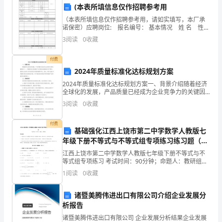
(本表所填信息仅作招聘参考用
兢
（本表所填信息仅作招聘参考用，请如实填写，本厂承
诺保密）应聘岗位: 报名编号： 基本情况 姓 名 性
业
别 民 族 出生年月 籍 贯 户 籍 照 片参加工作 时
3
阅读
0
收藏
间
业
付费
地
2024年质量标准化达标规划方案
完
2024年质量标准化达标规划方案一、背景介绍随着经济
全球化的发展，产品质量已经成为企业竞争力的关键因
成
素之一。质量标准化是确保产品和服务能够满足用户需
3
阅读
0
收藏
求、提高企业竞争力和促进经济发展的重要手段。因
此，制
了
付费
基础强化江西上饶市第二中学数学人教版七
各
年级下册不等式与不等式组专项练习练习题（解
析版）
项
江西上饶市第二中学数学人教版七年级下册不等式与不
等式组专项练习 考试时间：90分钟；命题人：教研组考
工
生注意：1、本卷分第I卷（选择题）和第Ⅱ卷（非选择
1
阅读
0
收藏
题）两部分，满分100分，考试时间90分钟2、答卷
作
诸暨美腾伟进出口有限公司介绍企业发展分
任
析报告
诸暨美腾伟进出口有限公司 企业发展分析结果企业发展