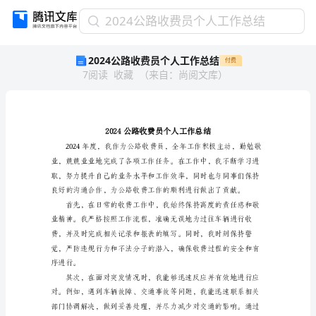
2024
2024公路收费员个人工作总结
公
2024公路收费员个人工作总结
付费
路
7
阅读
收藏
（
来自
：
尚阅文库
）
收
费
员
个
人
工
作