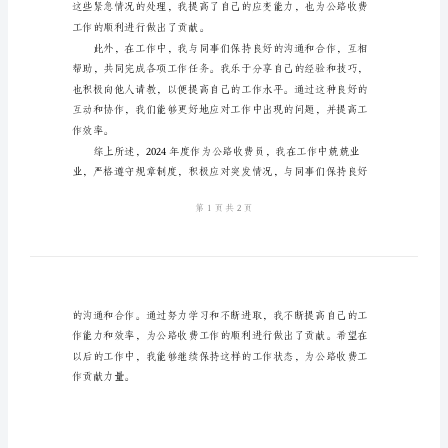
总
结
2024
公
路
收
费
序进行。
员
个
人
工
作