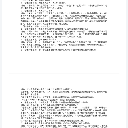
打下基础。
案
二、教学重点：
理清思路，从作者的思路中领悟怎样使思维条理化。
过
三、教学难点：
引导学生掌握把握文章思路的方法。
万
四、课型：自读课
五、教学方法：读书指导法、讨论法
重
六、教学时数：一课时
七、教学内容及步骤：
山
生谈对标题含义的理解。
漫
想
个理解可作为阅读本文，把握作者思路的钥匙。
教
明确：第一部分（1、2段）实写过万重山。
案
史。
一、
教
曾感到的喜悦。
（三）分析第一部分两小段的思路。
学
１．学生读第１段，画出重点语句，说说本段内容。