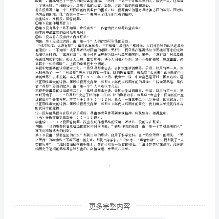
要
应。本段突出了“穿过三峡”向往已久，可贵。
２．学生读第２节，说说分几层意思。
求：
（一）
阳光，也是写高山耸峙。
引
（四）分析第二部分（３～９段）。
导
学
２．学生读第４段。各句的关系是什么？
生
理
紧承上节。是“漫想”思路的延展。
清
课
1
文
所
更多完整内容
体