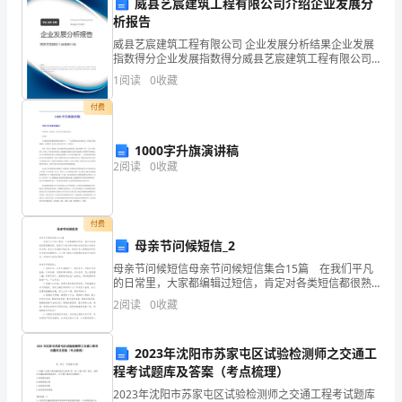
威县艺宸建筑工程有限公司介绍企业发展分
地
析报告
③本段中最重要的语句是哪几句？
④这一段与前几段有什么内在联系？
威县艺宸建筑工程有限公司 企业发展分析结果企业发展
方
指数得分企业发展指数得分威县艺宸建筑工程有限公司
综合得分说明：企业发展指数根据企业规模、企业创
1
阅读
0
收藏
出
新、企业风险、企业活力四个维度对企业发展情况进行
评价。
付费
发”，
第四个“如果遇险”，上面的意思已十分明确。
“怎
1000字升旗演讲稿
2
阅读
0
收藏
样
一
付费
步
母亲节问候短信_2
母亲节问候短信母亲节问候短信集合15篇 在我们平凡
一
的日常里，大家都编辑过短信，肯定对各类短信都很熟
时代同步的脉搏。
悉吧，短信可以通过移动通信系统的信令信道和信令
步
2
阅读
0
收藏
网，传送文字或数字短信息。相信许多人都想找到可供
（五）分析文章第三部分（１０～１２段）。
参考
往
2023年沈阳市苏家屯区试验检测师之交通工
前
而飞向更加博大的时空。
程考试题库及答案（考点梳理）
2023年沈阳市苏家屯区试验检测师之交通工程考试题库
走”，