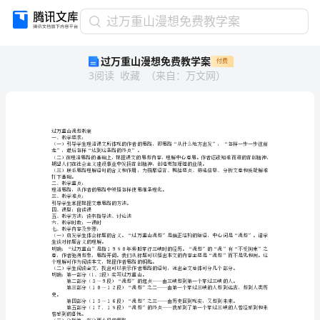
过
过万重山漫想免费教学案
万
过万重山漫想免费教学案
付费
重
3
阅读
收藏
（
来自
：
万文网
）
山
漫
想
免
费
过万重山漫想教案
一、教学要求：
教
走”，最后怎样“达到这条路的终点”。
学