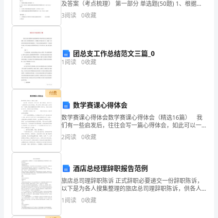
及答案（考点梳理） 第一部分 单选题(50题) 1、根据
《公路工程质量检验评定标准 第一册 土建工程》规定，
最
3
阅读
0
收藏
请指出交通标线质量要求中，以下哪个
后
2
怎
团总支工作总结范文三篇_0
1
阅读
0
收藏
样
“达
付费
到
数学赛课心得体会
这
数学赛课心得体会数学赛课心得体会（精选16篇） 我
们有一些启发后，往往会写一篇心得体会，如此可以一
条
直更新迭代自己的想法。那么好的心得体会是什么样的
2
阅读
0
收藏
呢？下面是小编收集整理的数学赛课心得体会，欢迎大
家
路
的
酒店总经理辞职报告范例
旅店总司理辞职陈诉 正式辞职必要递交一份辞职陈诉，
终
以下是为各人搜集整理的旅店总司理辞职陈诉，供各人
参考和鉴戒! 旅店总司理辞职陈诉一 尊重的旅店向导：
1
阅读
0
收藏
点”。
起首致以我深深地歉意，怀着及其庞大而