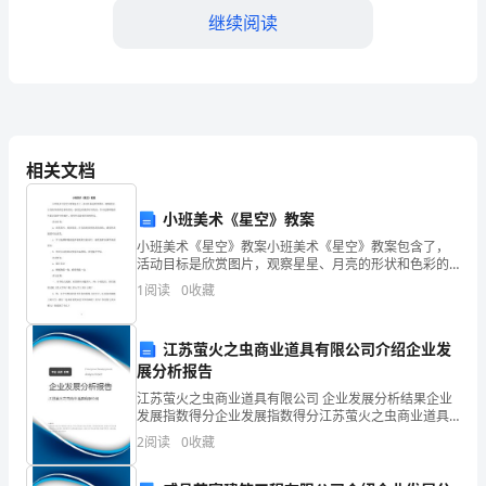
现
继续阅读
的
作
者
先后来写，衔接紧密。
的
相关文档
思
小班美术《星空》教案
路，
小班美术《星空》教案小班美术《星空》教案包含了，
活动目标是欣赏图片，观察星星、月亮的形状和色彩的
即
变化，感受色彩强烈对比的美，学习选择鲜艳的色彩表
1
阅读
0
收藏
现星空的灿烂，感受色彩涂抹带来的快乐。活动目标：
明，而且也显示了作者多方面的学识。
1．欣赏
思
江苏萤火之虫商业道具有限公司介绍企业发
路
展分析报告
“从
江苏萤火之虫商业道具有限公司 企业发展分析结果企业
发展指数得分企业发展指数得分江苏萤火之虫商业道具
什
有限公司综合得分说明：企业发展指数根据企业规模、
2
阅读
0
收藏
企业创新、企业风险、企业活力四个维度对企业发展情
学生读８、９两段，回答问题。
况进
么
①第８段的作用是什么？