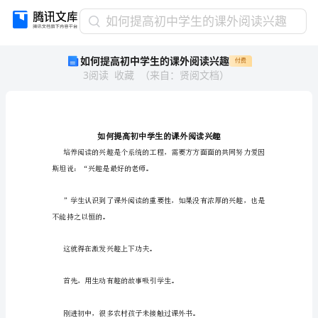
如
如何提高初中学生的课外阅读兴趣
何
如何提高初中学生的课外阅读兴趣
付费
提
3
阅读
收藏
（
来自
：
贤阅文档
）
高
初
中
学
生
的
课
斯坦说：“兴趣是最好的老师。