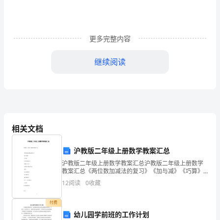
的
兴
更多完整内容
趣
继续阅读
是
个
系
统
烈的感染力。
相关文档
的
工
沪教版二年级上册数学教案汇总
沪教版二年级上册数学教案汇总沪教版二年级上册数学
程，
教案汇总《两位数加减法的复习》《加与减》《巧算》
《方框里填几》《乘法引入》《看图写乘法算式》
事无穷无尽。
需
12
阅读
0
收藏
《倍》《10的乘法》《2的乘法》《4的乘法》《分一分
与除法》
要
付费
幼儿园学前班的工作计划