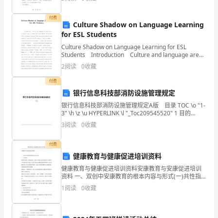
说：
双方因感情不和，无法继续维
“兴
付费
Culture Shadow on Language Learning
for ESL Students
趣
Culture Shadow on Language Learning for ESL
对课外阅读保持着比较持久的兴趣。
是
Students Introduction Culture and language are
always
2
阅读
0
收藏
最
付费
好
银行信息科技部消防设施管理规定
的
银行信息科技部消防设施管理规定A版 目录 TOC \o "1-
3" \h \z \u HYPERLINK \l "_Toc209545520" 1 目的
老
PAGEREF _Toc209545520
3
阅读
0
收藏
师。
付费
”
健康教育与健康促进培训资料
健康教育与健康促进培训资料安康教育与安康促进培训
学
资料 一、双创中安康教育的根本内容与形式(一)共性指
标组织领导机构，健教络健全。遵照《安康市双创安康
生
1
阅读
0
收藏
教育与安康促进工作实施方案》要求，各单位应成
认