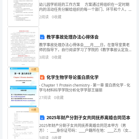
方
幼儿园学前班的工作方案 方案通过将组织在一定时期
方
内的活动任务分解给组织的每一个部门、环节和个人，
从而不仅为这些部门、环节和个人在该时期的工作提供
2
阅读
0
收藏
了具体的依据。以下是由为大家收集出来的幼儿园学前
面
班，
面
教学事故处理办法心得体会
的
教学事故处理办法心得体会____月____日，在督导室黄老
师的指导下，自行阅读学习了学院的《教学事故认定及
共
处理暂行办法》文件。此文件内容全部针对教学岗位容
3
阅读
0
收藏
易出现问题的地方进行了规定和约束，是教学过程正
同
其二、开展形式多样的阅读活动。
付费
努
化学生物学导论蛋白质化学
力
- Chapter 1 Protein chemistry - 第一章 蛋白质化学 - 化
学与材料科学学院分析化学学部王骊丽
爱
27
阅读
0
收藏
因
付费
2025年财产分割子女共同抚养离婚合同范本
斯
2025年财产分割子女共同抚养离婚合同范本甲方（男
坦
方）：____身份证号码：____户籍所在地：____乙方（女
方）：____身份证号码：____户籍所在地：____鉴于甲乙
3
阅读
0
收藏