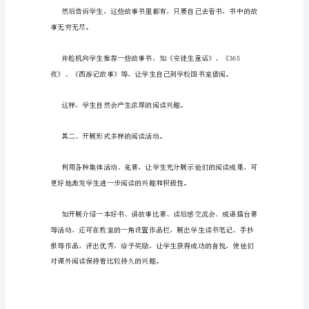
学
生
的
课
外
要抓住青少年的心理特点加以引导。
阅
读
兴
趣
己看到听到的故事讲给大家听。
培
养
阅
读