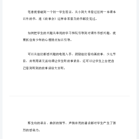
外
阅
不能持之以恒的。
读
兴
这就得在激发兴趣上下功夫。
趣
如
首先，用
何
提
高
初
中