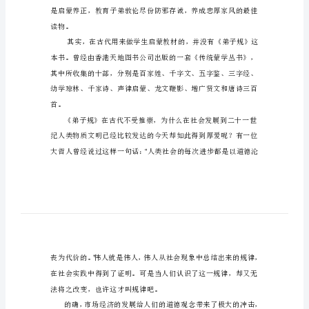
子
规
(4)
一部书呢？
用
科
学
间的秀才以论语学而篇
。「」「」
发
，，，
展
、、、
观
来
对
待
读物
。