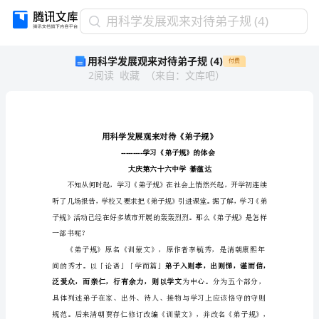
用
用科学发展观来对待弟子规 (4)
科
用科学发展观来对待弟子规 (4)
付费
学
2
阅读
收藏
（
来自
：
文库吧
）
发
展
观
来
对
待
---------
弟