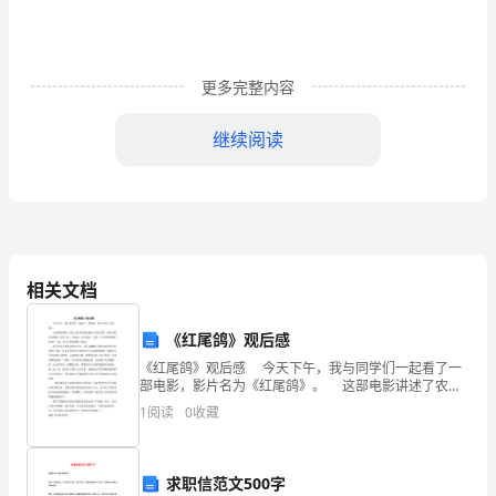
习
《弟
更多完整内容
子
规》
继续阅读
的
”
体
会
法将之改变也许这才叫规律吧
，。
大
相关文档
庆
《红尾鸽》观后感
第
《红尾鸽》观后感 今天下午，我与同学们一起看了一
部电影，影片名为《红尾鸽》。 这部电影讲述了农民
六
工孩子和都市独生子女的关系，孩子们彼此有摩擦，也
1
阅读
0
收藏
有关心，有感动，也有成长。正是一只红尾鸽将他们联
十
六
求职信范文500字