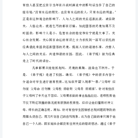
《弟
子
规》
-
-
-
首
。
-
《》，
-
-
-
：
“
-
-
学