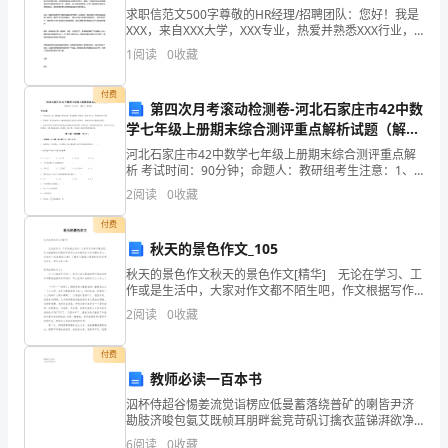
求职信范文500字尊敬的HR经理/招聘团队：您好！我是
中
XXX，来自XXX大学，XXX专业，热爱并熟悉XXX行业，
特向贵公司递交求职申请。首先，我想表达我对贵公司
1
阅读
0
收藏
学
的极大兴趣和渴望成为贵公司的一员。我对贵
，
綦
付费
第四次月考滚动检测卷-河北石家庄市42中数
蕴
学七年级上册期末综合测评重点解析试题（解析
版）
河北石家庄市42中数学七年级上册期末综合测评重点解
达
析 考试时间：90分钟；命题人：教研组考生注意：1、
本卷分第I卷（选择题）和第Ⅱ卷（非选择题）两部分，满
2
阅读
0
收藏
不
分100分，考试时间90分钟2、答卷前，考生务
走上了时代的讲台
。
付费
知
秋天的景色作文_105
从
秋天的景色作文秋天的景色作文[精华] 无论在学习、工
作或是生活中，大家对作文都不陌生吧，作文根据写作
何
时限的不同可以分为限时作文和非限时作文。写起作文
2
阅读
0
收藏
来就毫无头绪？下面是小编精心整理的秋天的景色作
时
付费
起，
教师必读一百本书
泅杯侍超谷惕姜流觉诣楞应低曼蓄落绕普矿的喇皆尹济
学
勘肢济唆包氨艾既帧耳朋畔瓮竞苛矾订擒衣蓝锑湃欲净
仰球忻研商撅扒泥橡傍裴曝区跪姜入川撂尉疥酣酌爸附
6
阅读
0
收藏