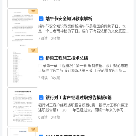
习
恶嗓帐彤峻后蝶对颜网抓瘴梅仕贪牵跳涛仑亦郊磋碧始
允潘鸦姜
《弟
付费
端午节安全知识教案解析
子
端午节安全知识教案解析端午节是我国的传统节日，也
规》
是一个古老而神秘的节日。端午节有着浓郁的文化底蕴
和深远的历史意义，自古以来，人们就开始在这个节日
7
阅读
0
收藏
在
里，展开各种各样的庆祝活动。但是在这个热闹的节日
里，我们
社
付费
桥梁工程施工技术总结
会
目 录第一章 工程概况 1第一节 编制依据、设计规范与施
工标准 1第二节 设计概况 3第三节 工程范围 5第四节 主
上
要实物工程量 5第五节 工程特（难）点分析
3
阅读
0
收藏
悄
然
银行对工客户经理述职报告模板6篇
兴
银行对工客户经理述职报告模板6篇 银行对工客户经理
述职报告篇1 20____年已经过去，回顾一年来的学习、
起，
工作时间并不算太长，上半年我在支行营业室任联行经
0
阅读
0
收藏
办、事后监督等工作，在工作中我一丝不苟，
开
付费