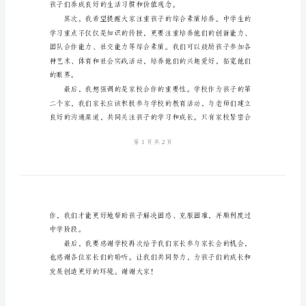
学
生
家
长
会
发
予他们充分的关爱和支持。
言
稿
尊
敬
的
家
长