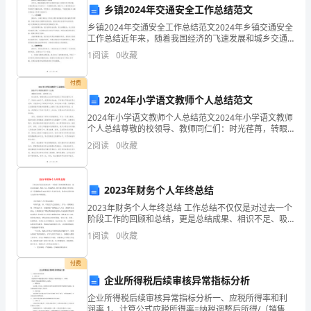
够
乡镇2024年交通安全工作总结范文
站
乡镇2024年交通安全工作总结范文2024年乡镇交通安全
工作总结近年来，随着我国经济的飞速发展和城乡交通
在
条件的不断改善，乡镇交通安全工作成为了一个重要的
1
阅读
0
收藏
议题。2024年，乡镇交通安全工作取得了显著的成
这
付费
里
2024年小学语文教师个人总结范文
2024年小学语文教师个人总结范文2024年小学语文教师
向
个人总结尊敬的校领导、教师同仁们：时光荏苒，转眼
间我已在这所学校担任小学语文教师三年了。回首过去
各
2
阅读
0
收藏
的日子，我深感时光如梭，只有通过不断地反思与总结
位
2023年财务个人年终总结
家
2023年财务个人年终总结 工作总结不仅仅是对过去一个
长
阶段工作的回顾和总结，更是总结成果、相识不足、吸
取教训、提升相识和实力的过程。以下是我整理的2023
1
阅读
0
收藏
们
财务个人年终总结，希望可以供应给大家进行参考
发
付费
企业所得税后续审核异常指标分析
表
企业所得税后续审核异常指标分析一、应税所得率和利
润率 1、计算公式应税所得率=纳税调整后所得/（销售收