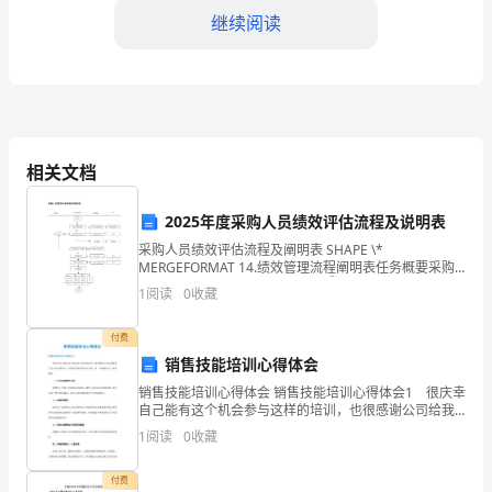
继续阅读
家
好！
我
是
中学阶段。
相关文档
XX
的
2025年度采购人员绩效评估流程及说明表
采购人员绩效评估流程及阐明表 SHAPE \*
家
MERGEFORMAT 14.绩效管理流程阐明表任务概要采购
发展创造更好的环境。谢谢大家！
人员绩效管理节点控制有关阐明①绩效计划是整个绩效
1
阅读
0
收藏
长，
管理过程的起点，是由管理者和员工共同制定的
很
付费
销售技能培训心得体会
荣
销售技能培训心得体会 销售技能培训心得体会1 很庆幸
自己能有这个机会参与这样的培训，也很感谢公司给我
幸
提供了这个学习的机会。回顾这次的培训的全过程，每
1
阅读
0
收藏
一节课都是不一样的收获： 一、行业品类特性分析
能
付费