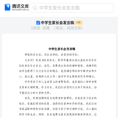
中
中学生家长会发言稿
学
中学生家长会发言稿
付费
生
2
阅读
收藏
（
来自
：
尚阅文库
）
家
长
会
发
言
稿
中