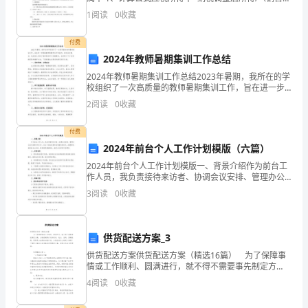
家
入+视同销售收入）×100% 利润率=利润总额/销售收入
1
阅读
0
收藏
×100%2、预警范围以同期、同行业
长
付费
会
2024年教师暑期集训工作总结
发
2024年教师暑期集训工作总结2023年暑期，我所在的学
校组织了一次高质量的教师暑期集训工作，旨在进一步
言。
提高教师的教学水平和能力。通过此次集训，我深刻认
2
阅读
0
收藏
识到了教师集体学习的重要性，也积累了不少宝贵的经
首
付费
先，
2024年前台个人工作计划模版（六篇）
2024年前台个人工作计划模版一、背景介绍作为前台工
我
作人员，我负责接待来访者、协调会议安排、管理办公
室行政事务等工作。在这个快速发展和竞争激烈的时
3
阅读
0
收藏
要
代，我需要时刻保持专业素养，提供高质量的服务，满
足内外
表
供货配送方案_3
达
供货配送方案供货配送方案（精选16篇） 为了保障事
情或工作顺利、圆满进行，就不得不需要事先制定方
我
案，方案是阐明行动的时间，地点，目的，预期效果，
4
阅读
0
收藏
预算及方法等的书面计划。方案应该怎么制定才好呢？
的
下面