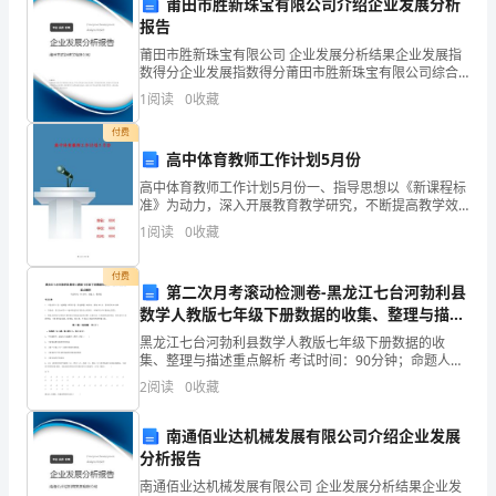
以
莆田市胜新珠宝有限公司介绍企业发展分析
报告
最
第六条其他
莆田市胜新珠宝有限公司 企业发展分析结果企业发展指
数得分企业发展指数得分莆田市胜新珠宝有限公司综合
真
得分说明：企业发展指数根据企业规模、企业创新、企
1
阅读
0
收藏
业风险、企业活力四个维度对企业发展情况进行评价。
诚
该企
付费
的
高中体育教师工作计划5月份
使其具有法律效力。
高中体育教师工作计划5月份一、指导思想以《新课程标
态
准》为动力，深入开展教育教学研究，不断提高教学效
率，全面提高学生素质，使学校的体育工作越上一个新
1
阅读
0
收藏
度
台阶。以《学校体育工作条例》为体育工作的基本法
应提交有关仲裁机构进行仲裁。
规，以“
履
付费
第二次月考滚动检测卷-黑龙江七台河勃利县
行
数学人教版七年级下册数据的收集、整理与描述
重点解析试题（含解析）
黑龙江七台河勃利县数学人教版七年级下册数据的收
本
集、整理与描述重点解析 考试时间：90分钟；命题人：
加美好的未来！
教研组考生注意：1、本卷分第I卷（选择题）和第Ⅱ卷
2
阅读
0
收藏
协
（非选择题）两部分，满分100分，考试时间90分钟2
签署日期：年月日
议
南通佰业达机械发展有限公司介绍企业发展
分析报告
所
南通佰业达机械发展有限公司 企业发展分析结果企业发