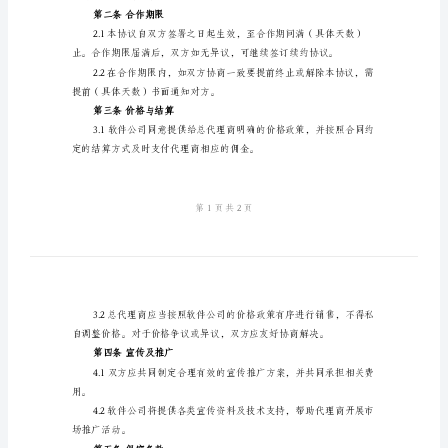
理
协
议
2024
第一条总代理范围
年
软
售。
件
公
务。
司
地
利地推广销售软件产品。
区
第二条合作期限
总