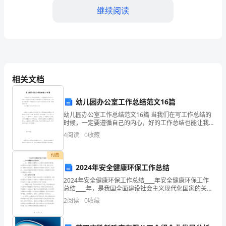
下
继续阅读
双
方
共
同
相关文档
第四条宣传及推广
订
幼儿园办公室工作总结范文16篇
立，
幼儿园办公室工作总结范文16篇 当我们在写工作总结的
并
用。
时候，一定要遵循自己的内心，好的工作总结也能让我
们直观的看到自己存在的问题，下面是小编为您分享的
4
阅读
0
收藏
且
幼儿园办公室工作总结范文16篇，感谢您的参阅。
双
付费
场推广活动。
2024年安全健康环保工作总结
方
第五条保密条款
2024年安全健康环保工作总结____年安全健康环保工作
总结____年，是我国全面建设社会主义现代化国家的关键
同
时期，也是安全健康环保工作的重要节点。在这一年
2
阅读
0
收藏
里，我们全力以赴，积极推进安全生产、健康管理
意