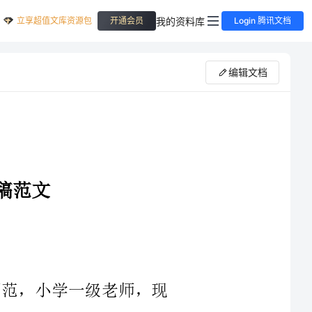
立享超值文库资源包
我的资料库
开通会员
Login 腾讯文档
编辑文档