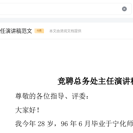
任演讲稿范文
本文由贤阅文档提供
付费
竞聘总务处主任演讲稿范文
尊敬的各位指导、评委：
大家好！
我今年28岁，96年6月毕业于宁化师范，小学一级老师，现
任长安小学信息技术老师。在这里我以平常人的心态，参与长安小
学总务处主任岗位的竞聘。首先在这里要感谢指导为我们创造了这
次公平竞争的时机！提供了一次展示自我的舞台。这次时机对我来