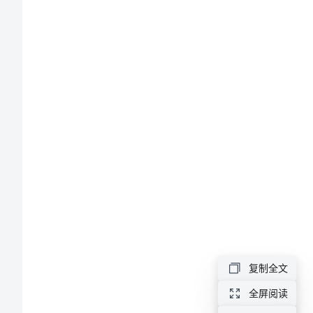
范
文
竞
聘
总
务
处
主
的认识。
任
演
复制全文
讲
全屏阅读
稿