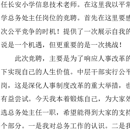
说是一个机遇，但更重要的是一次挑战！
此次竞聘，主要是为了响应人事改革的召唤，在有可能的情况
下实现自己的人生价值。中层干部实行公平、公正、公开地竞争上
岗，这是深化人事制度改革的重大举措，也是加强干部队伍建立的
有益尝试。今天我本着锻炼自己，为大家效劳的宗旨站到这里，竞
选总务处主任一职，希望能得到大家的支持。我的演说主要分为三
个部分。一是我对总务工作的认识。二是我的优势。三是假设我中
选总务主任后的工作思路。下面我先讲第一个方面，我对总务工作
众所周知，总务处工作具有综合性、广泛性、附属性、效劳性
和琐碎性等特点，头绪繁杂，任务艰巨。总务后勤工作将会随着教
育事业的开展而日趋繁重，教学手段现代化的开展会对总务工作的