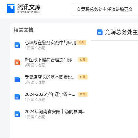
竞
聘
相关文档
竞聘总务处主
总
心理战在警务实战中的应用
付费
务
1
阅读
0
收藏
新医改下慢病管理之门诊冠心病使用他汀
处
付费
9
阅读
0
收藏
主
专卖店店长的基本职责说明范本
付费
5
阅读
0
收藏
任
2024-2025学年辽宁省庄河高级中学高一上学期期中考试化学复习检测试题解析版
付费
1
阅读
0
收藏
演
2024年河南省安阳市汤阴县国家电网招聘之文学哲学类考试题库及参考答案【轻巧夺冠】
讲
1
阅读
0
收藏
稿